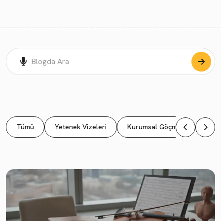
Tümü
Yetenek Vizeleri
Kurumsal Göçmenlik
Ya