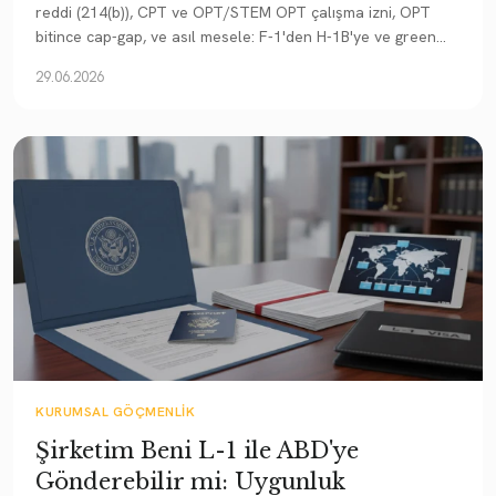
reddi (214(b)), CPT ve OPT/STEM OPT çalışma izni, OPT
bitince cap-gap, ve asıl mesele: F-1'den H-1B'ye ve green
card'a (O-1, EB-2 NIW) geçiş.
29.06.2026
KURUMSAL GÖÇMENLIK
Şirketim Beni L-1 ile ABD'ye
Gönderebilir mi: Uygunluk