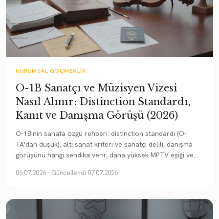
KURUMSAL GÖÇMENLIK
O-1B Sanatçı ve Müzisyen Vizesi
Nasıl Alınır: Distinction Standardı,
Kanıt ve Danışma Görüşü (2026)
O-1B'nin sanata özgü rehberi: distinction standardı (O-
1A'dan düşük), altı sanat kriteri ve sanatçı delili, danışma
görüşünü hangi sendika verir, daha yüksek MPTV eşiği ve
serbest sanatçı için agent/itinerary.
06.07.2026
· Güncellendi 07.07.2026