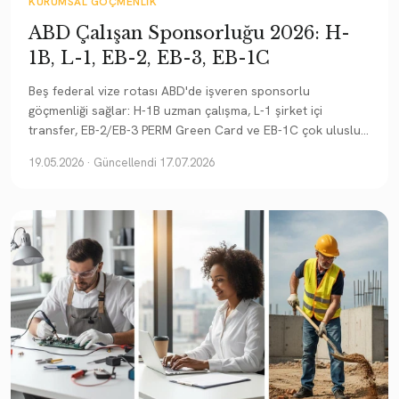
KURUMSAL GÖÇMENLIK
ABD Çalışan Sponsorluğu 2026: H-
1B, L-1, EB-2, EB-3, EB-1C
Beş federal vize rotası ABD'de işveren sponsorlu
göçmenliği sağlar: H-1B uzman çalışma, L-1 şirket içi
transfer, EB-2/EB-3 PERM Green Card ve EB-1C çok uluslu
yönetici.
19.05.2026
· Güncellendi 17.07.2026