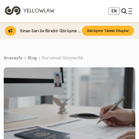
EN
Sinan Sarı ile Birebir Görüşme Fırsatı
Görüşme Talebi Oluştur
Anasayfa
Blog
Kurumsal Göçmenlik