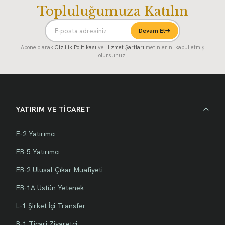
Topluluğumuza Katılın
Devam Et
Abone olarak
Gizlilik Politikası
ve
Hizmet Şartları
metinlerini kabul etmiş
olursunuz.
YATIRIM VE TİCARET
E-2 Yatırımcı
EB-5 Yatırımcı
EB-2 Ulusal Çıkar Muafiyeti
EB-1A Üstün Yetenek
L-1 Şirket İçi Transfer
B-1 Ticari Ziyaretçi