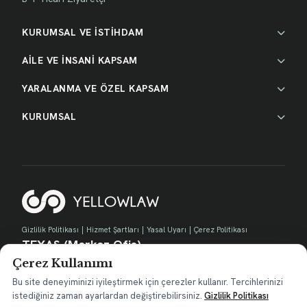
KURUMSAL VE İSTİHDAM
AİLE VE İNSANİ KAPSAM
YARALANMA VE ÖZEL KAPSAM
KURUMSAL
Gizlilik Politikası
|
Hizmet Şartları
|
Yasal Uyarı
|
Çerez Politikası
TEXAS (Merkez Ofis)
Çerez Kullanımı
730 E Park Blvd, Suite 100 Plano, TX 75074
contact@yellow.law
Bu site deneyiminizi iyileştirmek için çerezler kullanır. Tercihlerinizi
istediğiniz zaman ayarlardan değiştirebilirsiniz.
Gizlilik Politikası