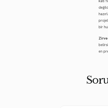
katı f
değil
hazır
proje
bir h
Zirve
belir
en pre
Soru