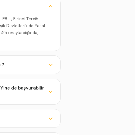
?
 EB-1, Birinci Tercih
ik Devletleri'nde Yasal
140) onaylandığında,
ı?
Yine de başvurabilir