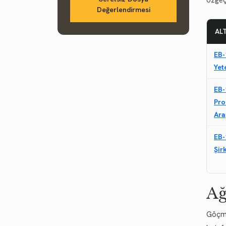
özgeç
Değerlendirmesi
AL
EB-
Yet
EB-
Pro
Ara
EB-
Şir
Ağ
Göçme