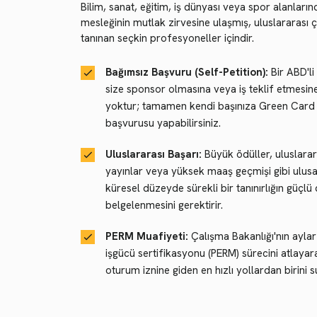
Bilim, sanat, eğitim, iş dünyası veya spor alanların
mesleğinin mutlak zirvesine ulaşmış, uluslararası 
tanınan seçkin profesyoneller içindir.
Bağımsız Başvuru (Self-Petition):
Bir ABD'li
size sponsor olmasına veya iş teklif etmesin
yoktur; tamamen kendi başınıza Green Card
başvurusu yapabilirsiniz.
Uluslararası Başarı:
Büyük ödüller, uluslarar
yayınlar veya yüksek maaş geçmişi gibi ulus
küresel düzeyde sürekli bir tanınırlığın güçlü d
belgelenmesini gerektirir.
PERM Muafiyeti:
Çalışma Bakanlığı'nın aylar
işgücü sertifikasyonu (PERM) sürecini atlayara
oturum iznine giden en hızlı yollardan birini s