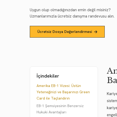
Uygun olup olmadığınızdan emin değil misiniz?
Uzmanlarımızla ücretsiz danışma randevusu alın.
Ücretsiz Dosya Değerlendirmesi
Am
İçindekiler
Ba
Amerika EB-1 Vizesi: Üstün
Yeteneğinizi ve Başarınızı Green
Kariye
Card ile Taçlandırın
sistem
EB-1 Şemsiyesinin Benzersiz
kariy
Hukuki Avantajları
engel