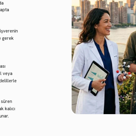
da
çapta
 işverenin
e gerek
ası
al veya
elillerle
 süren
k kalıcı
unar.