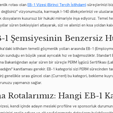
nlik rotası olan
EB-1 Vizesi (Birinci Tercih İstihdam)
süreçlerinizi b
 değilsiniz" vizyonumuzla, karmaşık I-140 dilekçelerinizi ve uluslarar
k dosyalarını kusursuz bir hukuki mimariyle inşa ediyoruz. Temel he
yıllar süren bekleyişleri atlayarak, sizi ve ailenizi en kısa yoldan k
-1 Şemsiyesinin Benzersiz H
ka'daki istihdam temelli göçmenlik yolları arasında EB-1 (Employmen
nün sunduğu en büyük yasal ayrıcalık hız ve bağımsızlıktır. Standar
a Bakanlığından aylar süren bir süreçle PERM İşgücü Sertifikası (Lab
adığını" kanıtlaması gerekir. EB-1 kategorisi sizi PERM sürecinden ta
tin) genellikle sırası güncel olan (Current) bu kategori, bekleme 
runuzu yapmanızı sağlar.
a Rotalarımız: Hangi EB-1 Ka
vizesi, kendi içinde adayın mesleki profiline ve sponsorluk durumu