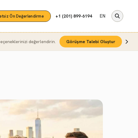
EN
+1 (201) 899-6194
etsiz Ön Değerlendirme
çeneklerinizi değerlendirin.
Görüşme Talebi Oluştur