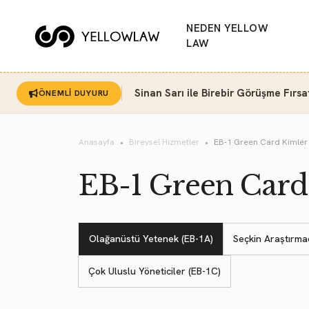
NEDEN YELLOW
LAW
Sinan Sarı ile Birebir Görüşme Fırsa
ÖNEMLİ DUYURU
Anasayfa
Bireysel Hizmetler
EB-1 Green Card Kimler 
EB-1 Green Card 
Olağanüstü Yetenek (EB-1A)
Seçkin Araştırmac
Çok Uluslu Yöneticiler (EB-1C)