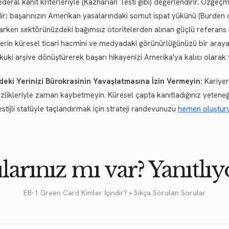
ederal kanıt kriterleriyle (Kazharian Testi gibi) değerlendirir. Özgeç
dir; başarınızın Amerikan yasalarındaki somut ispat yükünü (Burden o
larken sektörünüzdeki bağımsız otoritelerden alınan güçlü referans me
lerin küresel ticari hacmini ve medyadaki görünürlüğünüzü bir araya
ukuki arşive dönüştürerek başarı hikayenizi Amerika'ya kalıcı olarak 
deki Yerinizi Bürokrasinin Yavaşlatmasına İzin Vermeyin:
Kariyeri
sizlikleriyle zaman kaybetmeyin. Küresel çapta kanıtladığınız yetene
stijli statüyle taçlandırmak için strateji randevunuzu
hemen oluştur
larınız mı var? Yanıtlıy
EB-1 Green Card Kimler İçindir? • Sıkça Sorulan Sorular