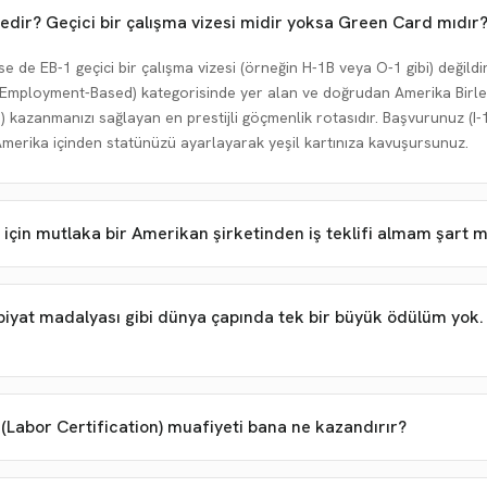
nedir? Geçici bir çalışma vizesi midir yoksa Green Card mıdır
e de EB-1 geçici bir çalışma vizesi (örneğin H-1B veya O-1 gibi) değildir.
e Employment-Based) kategorisinde yer alan ve doğrudan Amerika Birleş
 kazanmanızı sağlayan en prestijli göçmenlik rotasıdır. Başvurunuz (I-
Amerika içinden statünüzü ayarlayarak yeşil kartınıza kavuşursunuz.
çin mutlaka bir Amerikan şirketinden iş teklifi almam şart m
iyat madalyası gibi dünya çapında tek bir büyük ödülüm yok. 
 (Labor Certification) muafiyeti bana ne kazandırır?