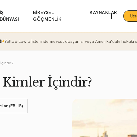
İŞ
BİREYSEL
KAYNAKLAR
|
Ücr
DÜNYASI
GÖÇMENLİK
tı
Yellow Law ofislerinde mevcut dosyanızı veya Amerika’daki hukuki se
İçindir?
Kimler İçindir?
ılar (EB-1B)