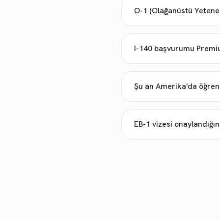
O-1 (Olağanüstü Yetenek
I-140 başvurumu Premium
Şu an Amerika'da öğrenc
EB-1 vizesi onaylandığı