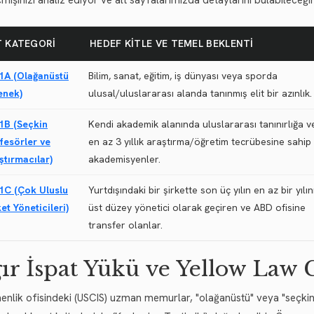
mişinizi analiz ediyor ve alt sayfalarımızda detaylarını bulabileceği
T KATEGORI
HEDEF KITLE VE TEMEL BEKLENTI
1A (Olağanüstü
Bilim, sanat, eğitim, iş dünyası veya sporda
enek)
ulusal/uluslararası alanda tanınmış elit bir azınlık.
1B (Seçkin
Kendi akademik alanında uluslararası tanınırlığa v
fesörler ve
en az 3 yıllık araştırma/öğretim tecrübesine sahip
ştırmacılar)
akademisyenler.
1C (Çok Uluslu
Yurtdışındaki bir şirkette son üç yılın en az bir yılın
ket Yöneticileri)
üst düzey yönetici olarak geçiren ve ABD ofisine
transfer olanlar.
ır İspat Yükü ve Yellow Law
nlik ofisindeki (USCIS) uzman memurlar, "olağanüstü" veya "seçkin"