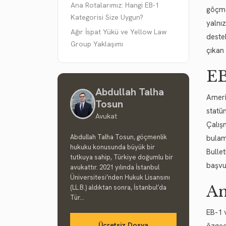
Ana Rotalarımız: Hangi EB-1
göçme
Kategorisi Size Uygun?
yalnız
Ağır İspat Yükü ve Yellow Law
deste
Group Yaklaşımı
çıkan 
EB
Abdullah Talha
Ameri
Tosun
statü
Avukat
Çalışm
Abdullah Talha Tosun, göçmenlik
bulam
hukuku konusunda büyük bir
Bulle
tutkuya sahip, Türkiye doğumlu bir
başvu
avukattır. 2021 yılında İstanbul
Üniversitesi’nden Hukuk Lisansını
An
(LL.B.) aldıktan sonra, İstanbul’da
Tür...
EB-1 
Ücretsiz Dosya