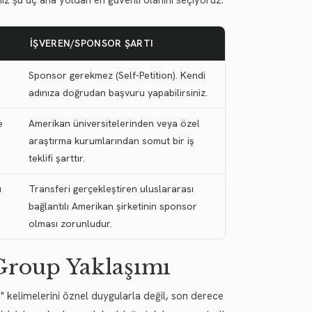
niz şu üç ana yoldan en güvenli olanını seçiyoruz:
İŞVEREN/SPONSOR ŞARTI
Sponsor gerekmez (Self-Petition). Kendi
adınıza doğrudan başvuru yapabilirsiniz.
e
Amerikan üniversitelerinden veya özel
araştırma kurumlarından somut bir iş
teklifi şarttır.
ı
Transferi gerçekleştiren uluslararası
bağlantılı Amerikan şirketinin sponsor
olması zorunludur.
 Group Yaklaşımı
 kelimelerini öznel duygularla değil, son derece