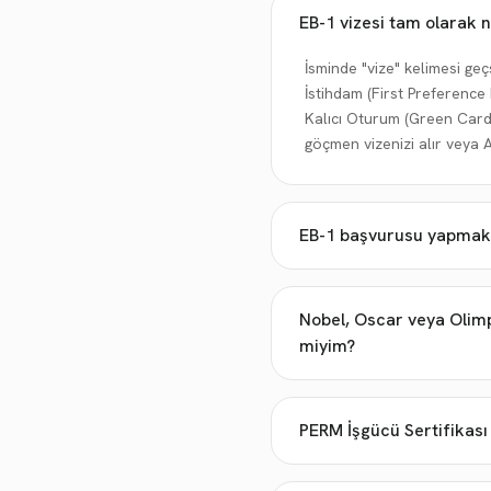
EB-1 vizesi tam olarak 
İsminde "vize" kelimesi geçs
İstihdam (First Preferenc
Kalıcı Oturum (Green Card)
göçmen vizenizi alır veya 
EB-1 başvurusu yapmak i
Nobel, Oscar veya Olimp
miyim?
PERM İşgücü Sertifikası