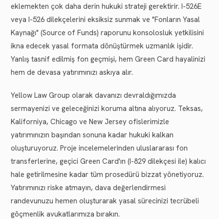
eklemekten çok daha derin hukuki strateji gerektirir. I-526E
veya I-526 dilekçelerini eksiksiz sunmak ve "Fonların Yasal
Kaynağı" (Source of Funds) raporunu konsolosluk yetkilisini
ikna edecek yasal formata dönüştürmek uzmanlık işidir.
Yanlış tasnif edilmiş fon geçmişi, hem Green Card hayalinizi
hem de devasa yatırımınızı askıya alır.
Yellow Law Group olarak davanızı devraldığımızda
sermayenizi ve geleceğinizi koruma altına alıyoruz. Teksas,
Kaliforniya, Chicago ve New Jersey ofislerimizle
yatırımınızın başından sonuna kadar hukuki kalkan
oluşturuyoruz. Proje incelemelerinden uluslararası fon
transferlerine, geçici Green Card'ın (I-829 dilekçesi ile) kalıcı
hale getirilmesine kadar tüm prosedürü bizzat yönetiyoruz.
Yatırımınızı riske atmayın, dava değerlendirmesi
randevunuzu hemen oluşturarak yasal sürecinizi tecrübeli
göçmenlik avukatlarımıza bırakın.