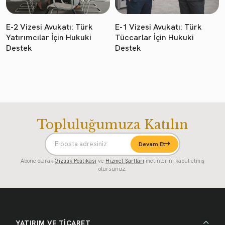
E-2 Vizesi Avukatı: Türk
E-1 Vizesi Avukatı: Türk
Yatırımcılar İçin Hukuki
Tüccarlar İçin Hukuki
Destek
Destek
Topluluğumuza Katılın
Devam Et
Abone olarak
Gizlilik Politikası
ve
Hizmet Şartları
metinlerini kabul etmiş
olursunuz.
YATIRIM VE TİCARET