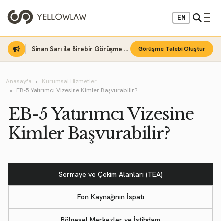
EN
Sinan Sarı ile Birebir Görüşme Fırsatı
Görüşme Talebi Oluştur
Anasayfa
Kurumsal Hizmetler
EB-5 Yatırımcı Vizesine Kimler Başvurabilir?
EB-5 Yatırımcı Vizesine
Kimler Başvurabilir?
Sermaye ve Çekim Alanları (TEA)
Fon Kaynağının İspatı
Bölgesel Merkezler ve İstihdam