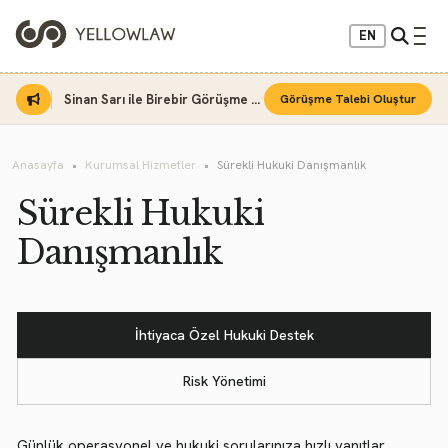
EN
Sinan Sarı ile Birebir Görüşme Fırsatı
Görüşme Talebi Oluştur
Anasayfa
Kurumsal Hizmetler
Sürekli Hukuki Danışmanlık
Sürekli Hukuki
Danışmanlık
İhtiyaca Özel Hukuki Destek
Risk Yönetimi
Günlük operasyonel ve hukuki sorularınıza hızlı yanıtlar