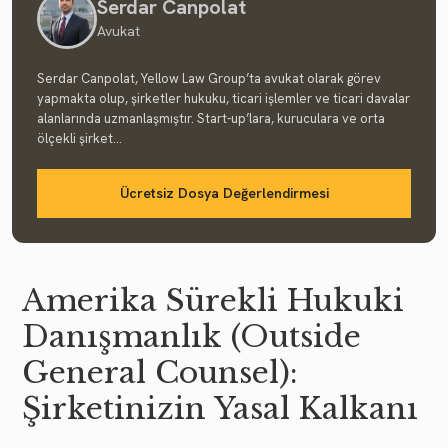
Serdar Canpolat
Avukat
Serdar Canpolat, Yellow Law Group’ta avukat olarak görev
yapmakta olup, şirketler hukuku, ticari işlemler ve ticari davalar
alanlarında uzmanlaşmıştır. Start-up’lara, kuruculara ve orta
ölçekli şirket...
Ücretsiz Dosya Değerlendirmesi
Amerika Sürekli Hukuki
Danışmanlık (Outside
General Counsel):
Şirketinizin Yasal Kalkanı