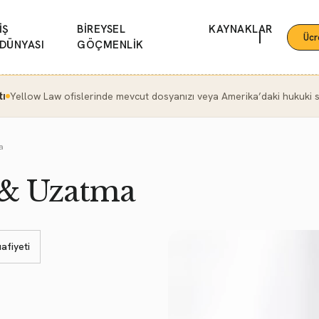
İŞ
BİREYSEL
KAYNAKLAR
|
Ücr
DÜNYASI
GÖÇMENLİK
tı
Yellow Law ofislerinde mevcut dosyanızı veya Amerika’daki hukuki se
a
i & Uzatma
uafiyeti