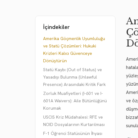
Am
İçindekiler
Çö
Amerika Göçmenlik Uyumluluğu
Dö
ve Statü Çözümleri: Hukuki
Krizleri Kalıcı Güvenceye
Ameri
Dönüştürün
hatal
Statü Kaybı (Out of Status) ve
yüzleş
Yasadışı Bulunma (Unlawful
yüzün
Presence) Arasındaki Kritik Fark
Ameri
Zorluk Muafiyetleri (I-601 ve I-
ve öz
601A Waivers): Aile Bütünlüğünü
Korumak
düşme
USCIS Kriz Müdahalesi: RFE ve
bizza
NOID Dosyalarının Kurtarılması
sunul
F-1 Öğrenci Statüsünün İhyası