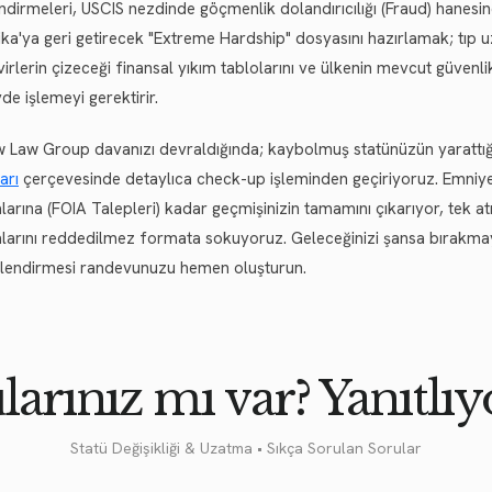
dirmeleri, USCIS nezdinde göçmenlik dolandırıcılığı (Fraud) hanesine ya
ka'ya geri getirecek "Extreme Hardship" dosyasını hazırlamak; tıp u
irlerin çizeceği finansal yıkım tablolarını ve ülkenin mevcut güvenli
de işlemeyi gerektirir.
w Law Group davanızı devraldığında; kaybolmuş statünüzün yarattığ
arı
çerçevesinde detaylıca check-up işleminden geçiriyoruz. Emniy
larına (FOIA Talepleri) kadar geçmişinizin tamamını çıkarıyor, tek 
larını reddedilmez formata sokuyoruz. Geleceğinizi şansa bırakmayın
lendirmesi randevunuzu hemen oluşturun.
larınız mı var? Yanıtlıy
Statü Değişikliği & Uzatma • Sıkça Sorulan Sorular