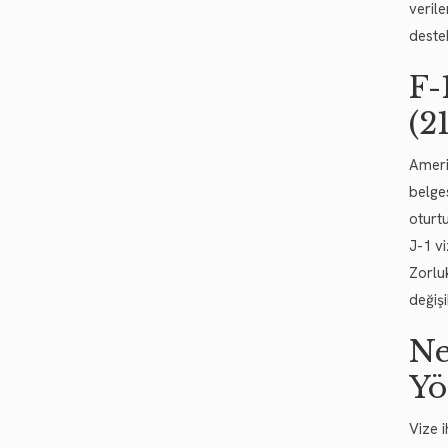
veril
deste
F-
(2
Amerik
belges
oturt
J-1 vi
Zorlu
değiş
Ne
Yö
Vize i