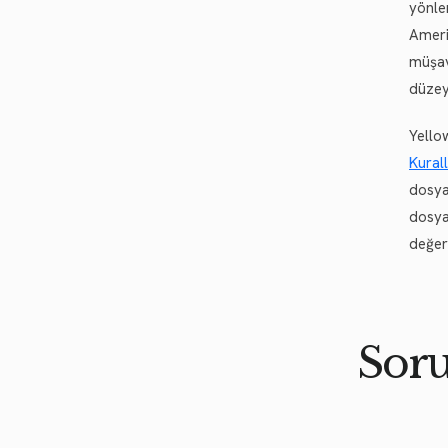
yönlen
Ameri
müşav
düzey
Yello
Kurall
dosya
dosya
değer
Soru