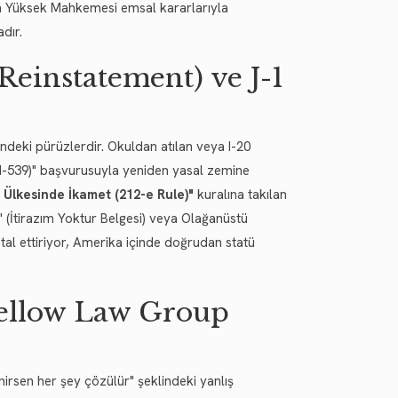
n Yüksek Mahkemesi emsal kararlarıyla
dır.
Reinstatement) ve J-1
indeki pürüzlerdir. Okuldan atılan veya I-20
t (I-539)" başvurusuyla yeniden yasal zemine
i Ülkesinde İkamet (212-e Rule)"
kuralına takılan
t" (İtirazım Yoktur Belgesi) veya Olağanüstü
tal ettiriyor, Amerika içinde doğrudan statü
ellow Law Group
nirsen her şey çözülür" şeklindeki yanlış