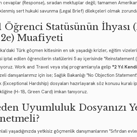
en cevaplar (Response), sıradan mektuplar değil; tamamen Amerika
klenmiş sert hukuki savunma (Legal Brief) dilekçeleri olmak zorunda
1 Öğrenci Statüsünün İhyası (
12e) Muafiyeti
a'daki Türk göçmen kitlesinin en sık yaşadığı krizler, eğitim vizeler
i iptal edilen öğrencilerin statülerini 5 ay içerisinde "Reinstatemen
uyoruz. Work and Travel veya staj programlarıyla gelip
"2 Yıl Kend
zeli danışanlarımız için ise; Sağlık Bakanlığı "No Objection Statemen
k (Exceptional Hardship) dosyaları hazırlayarak söz konusu kuralı ip
ikliğine (H-1B, Green Card) imkan tanıyoruz.
den Uyumluluk Dosyanızı Y
netmeli?
hlali yaşadığınızda yetkisiz göçmenlik danışmanlarının "Sıfırdan evle