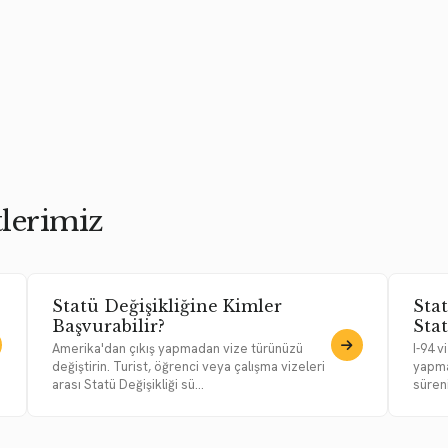
lerimiz
Statü Değişikliğine Kimler
Sta
Başvurabilir?
Sta
Amerika'dan çıkış yapmadan vize türünüzü
I-94 
değiştirin. Turist, öğrenci veya çalışma vizeleri
yapmad
arası Statü Değişikliği sü...
süreni