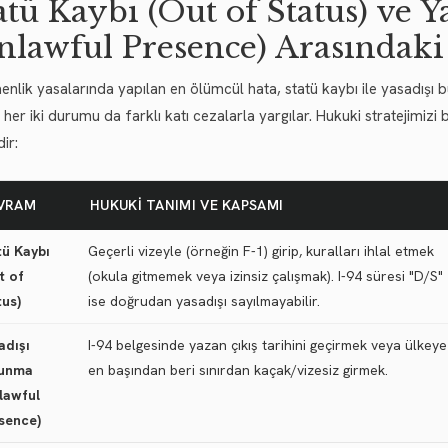
atü Kaybı (Out of Status) ve 
nlawful Presence) Arasındaki
nlik yasalarında yapılan en ölümcül hata, statü kaybı ile yasadışı 
her iki durumu da farklı katı cezalarla yargılar. Hukuki stratejimizi
ir:
VRAM
HUKUKI TANIMI VE KAPSAMI
tü Kaybı
Geçerli vizeyle (örneğin F-1) girip, kuralları ihlal etmek
t of
(okula gitmemek veya izinsiz çalışmak). I-94 süresi "D/S"
tus)
ise doğrudan yasadışı sayılmayabilir.
adışı
I-94 belgesinde yazan çıkış tarihini geçirmek veya ülkeye
lunma
en başından beri sınırdan kaçak/vizesiz girmek.
lawful
sence)