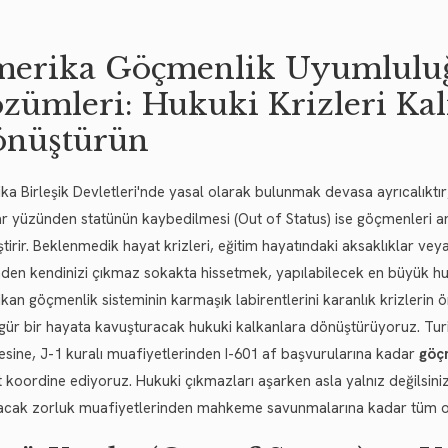
erika Göçmenlik Uyumluluğ
zümleri: Hukuki Krizleri Ka
nüştürün
ka Birleşik Devletleri'nde yasal olarak bulunmak devasa ayrıcalıktır;
ar yüzünden statünün kaybedilmesi (Out of Status) ise göçmenleri an
tirir. Beklenmedik hayat krizleri, eğitim hayatındaki aksaklıklar vey
den kendinizi çıkmaz sokakta hissetmek, yapılabilecek en büyük hu
kan göçmenlik sisteminin karmaşık labirentlerini karanlık krizlerin 
gür bir hayata kavuşturacak hukuki kalkanlara dönüştürüyoruz. Turis
sine, J-1 kuralı muafiyetlerinden I-601 af başvurularına kadar
göç
t koordine ediyoruz. Hukuki çıkmazları aşarken asla yalnız değilsini
acak zorluk muafiyetlerinden mahkeme savunmalarına kadar tüm ope