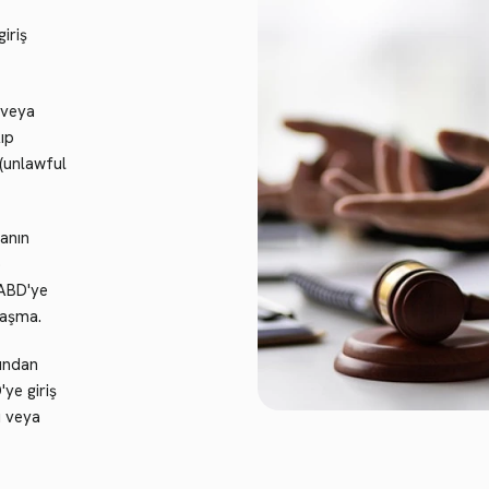
iriş
 veya
ıp
(unlawful
anın
)
i ABD'ye
 aşma.
sından
'ye giriş
ı veya