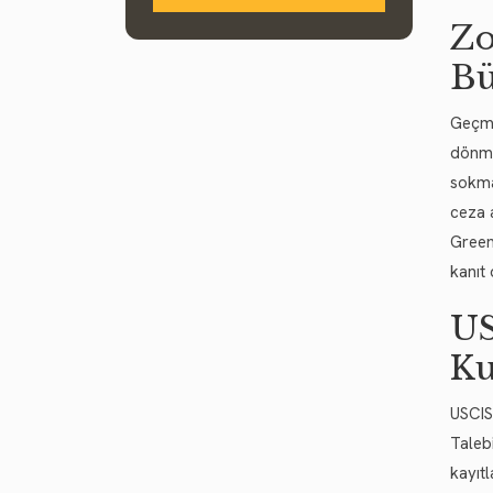
Zo
Bü
Geçmi
dönme
sokma
ceza 
Green
kanıt
US
Ku
USCIS
Taleb
kayıtl