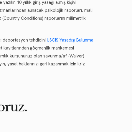
zılır. 10 yıllık giriş yasağı almış kişiyi
zmanlarından alınacak psikolojik raporları, mali
k (Country Conditions) raporlarını milimetrik
ı deportasyon tehdidini
USCIS Yasadışı Bulunma
et kayıtlarından göçmenlik mahkemesi
atımlık kurşununuz olan savunma/af (Waiver)
, yasal haklarınızı geri kazanmak için kriz
oruz.