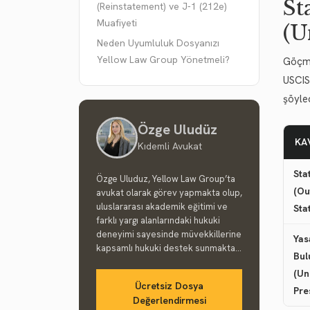
St
(Reinstatement) ve J-1 (212e)
Muafiyeti
(U
Neden Uyumluluk Dosyanızı
Yellow Law Group Yönetmeli?
Göçme
USCIS 
şöyled
Özge Uludüz
KA
Kıdemli Avukat
Sta
Özge Uluduz, Yellow Law Group’ta
(Ou
avukat olarak görev yapmakta olup,
uluslararası akademik eğitimi ve
Sta
farklı yargı alanlarındaki hukuki
deneyimi sayesinde müvekkillerine
Yas
kapsamlı hukuki destek sunmakta...
Bu
(Un
Ücretsiz Dosya
Pre
Değerlendirmesi