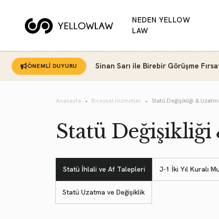
NEDEN YELLOW
LAW
Sinan Sarı ile Birebir Görüşme Fırsa
ÖNEMLİ DUYURU
Anasayfa
Bireysel Hizmetler
Statü Değişikliği & Uzatm
Statü Değişikliğ
Statü İhlali ve Af Talepleri
J-1 İki Yıl Kuralı M
Statü Uzatma ve Değişiklik