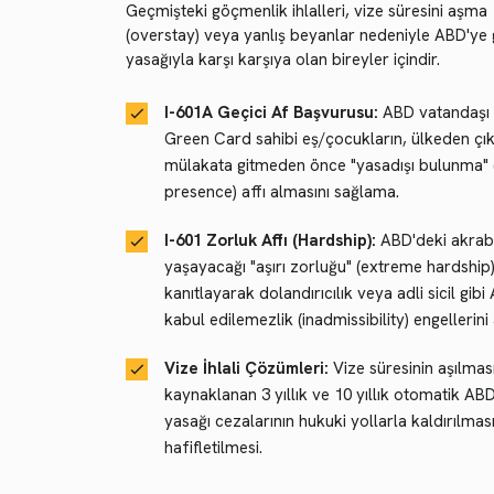
Geçmişteki göçmenlik ihlalleri, vize süresini aşma
(overstay) veya yanlış beyanlar nedeniyle ABD'ye g
yasağıyla karşı karşıya olan bireyler içindir.
I-601A Geçici Af Başvurusu:
ABD vatandaşı
Green Card sahibi eş/çocukların, ülkeden çık
mülakata gitmeden önce "yasadışı bulunma" 
presence) affı almasını sağlama.
I-601 Zorluk Affı (Hardship):
ABD'deki akrab
yaşayacağı "aşırı zorluğu" (extreme hardship
kanıtlayarak dolandırıcılık veya adli sicil gib
kabul edilemezlik (inadmissibility) engellerini
Vize İhlali Çözümleri:
Vize süresinin aşılma
kaynaklanan 3 yıllık ve 10 yıllık otomatik ABD
yasağı cezalarının hukuki yollarla kaldırılmas
hafifletilmesi.