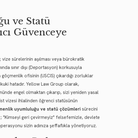
u ve Statü
lıcı Güvenceye
 vize sürelerinin aşılması veya bürokratik
ında sınır dışı (Deportasyon) korkusuyla
a göçmenlik ofisinin (USCIS) çıkardığı zorluklar
kuki hatadır. Yellow Law Group olarak,
önünde engel olmaktan çıkarıp, sizi yeniden yasal
t vizesi ihlalinden öğrenci statüsünün
menlik uyumluluğu ve statü çözümleri
sürecini
z; "Kimseyi geri çevirmeyiz" felsefemizle, devlete
rasyonu sizin adınıza şeffaflıkla yönetiyoruz.