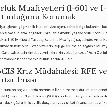
rluk Muafiyetleri (I-601 ve I
tünlüğünü Korumak
şte işlenen göçmenlik ihlalleri (vize aşımı, sahte belge kullanımı, 
nizi yasal olarak engeller. Engelleri aşmanın yegane yolu, "Zorluk
ktır. I-601A (Geçici Yasadışı Bulunma Muafiyeti) sayesinde, Amerika
almadan konsolosluktan vizelerini alıp gelebilmeleri sağlanır. Muaf
 Card sahibi eşinizin/ebeveyninizin sizin yokluğunuzda
"Aşırı Zorl
 dosyasıyla ispatlamamız hukuki zorunluluktur.
CIS Kriz Müdahalesi: RFE v
rtarılması
'e sunulan başvurularda memurun ikna olmaması durumunda anında 
i (RFE) veya Ret Niyet Bildirimi (NOID) gönderilir. Dosyanızın redded
arı eksik gösterilmiş evlilik dosyaları veya şirket finansalları zayıf 