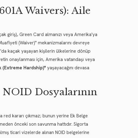
-601A Waivers): Aile
kaçak giriş), Green Card almanızı veya Amerika'ya
 Muafiyeti (Waiver)" mekanizmalarını devreye
'da kaçak yaşayan kişilerin ülkelerine dönüp
iyetin onaylanması için, Amerika vatandaşı veya
uk (Extreme Hardship)"
yaşayacağını devasa
e NOID Dosyalarının
red kararı çıkmaz; bunun yerine Ek Belge
ilmeden önceki son savunma hattıdır. Sigorta
kalmış ticari vizelerde alınan NOID belgelerine