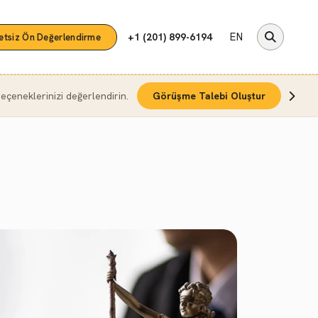
EN
+1 (201) 899-6194
etsiz Ön Değerlendirme
çeneklerinizi değerlendirin.
Görüşme Talebi Oluştur