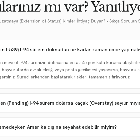
larınız mı var? Yanıtlıy
Uzatmaya (Extension of Status) Kimler İhtiyaç Duyar? • Sıkça Sorulan 
m I-539) I-94 sürem dolmadan ne kadar zaman önce yapmalı
in mevcut I-94 sürenizin dolmasına en az 45 gün kala kuruma ulaştırılm
n başvurularda evrak eksiği veya posta gecikmesi yaşanırsa, başvuru 
rsiniz. Süreci erkenden başlatarak riskleri tamamen sıfırlıyoruz.
 (Pending) I-94 sürem dolarsa kaçak (Overstay) sayılır mıy
medeyken Amerika dışına seyahat edebilir miyim?