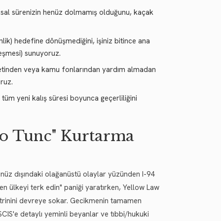
sal sürenizin henüz dolmamış olduğunu, kaçak
ik) hedefine dönüşmediğini, işiniz bitince ana
leşmesi) sunuyoruz.
etinden veya kamu fonlarından yardım almadan
ruz.
tüm yeni kalış süresi boyunca geçerliliğini
ro Tunc" Kurtarma
lünüz dışındaki olağanüstü olaylar yüzünden I-94
en ülkeyi terk edin" paniği yaratırken, Yellow Law
ktrinini devreye sokar. Gecikmenin tamamen
IS'e detaylı yeminli beyanlar ve tıbbi/hukuki