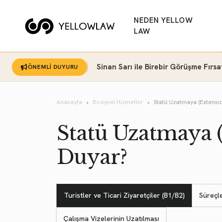
NEDEN YELLOW
LAW
Sinan Sarı ile Birebir Görüşme Fırsa
ÖNEMLİ DUYURU
Anasayfa
Bireysel Hizmetler
Statü Uzatmaya (Extensio
Statü Uzatmaya (
Duyar?
Turistler ve Ticari Ziyaretçiler (B1/B2)
Süreçl
Çalışma Vizelerinin Uzatılması