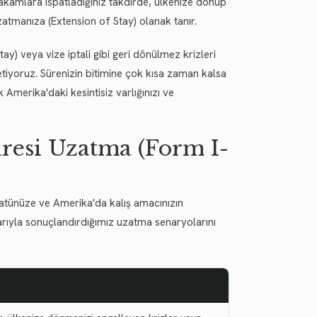
akamlara ispatladığınız takdirde, ülkenize dönüp
tmanıza (Extension of Stay) olanak tanır.
y) veya vize iptali gibi geri dönülmez krizleri
tiyoruz. Sürenizin bitimine çok kısa zaman kalsa
 Amerika'daki kesintisiz varlığınızı ve
üresi Uzatma (Form I-
tünüze ve Amerika'da kalış amacınızın
arıyla sonuçlandırdığımız uzatma senaryolarını