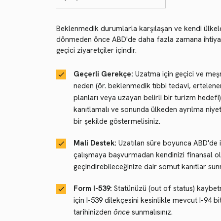
Beklenmedik durumlarla karşılaşan ve kendi ülkel
dönmeden önce ABD'de daha fazla zamana ihtiy
geçici ziyaretçiler içindir.
Geçerli Gerekçe:
Uzatma için geçici ve meşr
neden (ör. beklenmedik tıbbi tedavi, ertelen
planları veya uzayan belirli bir turizm hedefi)
kanıtlamalı ve sonunda ülkeden ayrılma niyeti
bir şekilde göstermelisiniz.
Mali Destek:
Uzatılan süre boyunca ABD'de i
çalışmaya başvurmadan kendinizi finansal o
geçindirebileceğinize dair somut kanıtlar su
Form I-539:
Statünüzü (out of status) kayb
için I-539 dilekçesini kesinlikle mevcut I-94 bit
tarihinizden
önce
sunmalısınız.