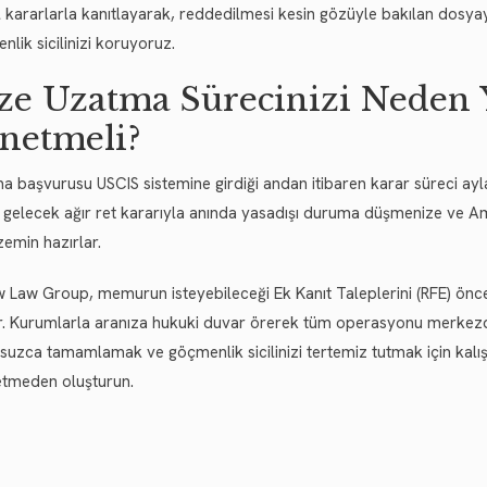
 kararlarla kanıtlayarak, reddedilmesi kesin gözüyle bakılan dosya
lik sicilinizi koruyoruz.
ze Uzatma Sürecinizi Neden
netmeli?
a başvurusu USCIS sistemine girdiği andan itibaren karar süreci ayla
 gelecek ağır ret kararıyla anında yasadışı duruma düşmenize ve Amer
zemin hazırlar.
w Law Group, memurun isteyebileceği Ek Kanıt Taleplerini (RFE) ön
ir. Kurumlarla aranıza hukuki duvar örerek tüm operasyonu merkezde
suzca tamamlamak ve göçmenlik sicilinizi tertemiz tutmak için ka
tmeden oluşturun.