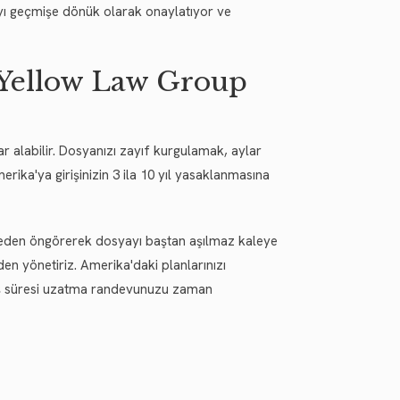
yı geçmişe dönük olarak onaylatıyor ve
 Yellow Law Group
r alabilir. Dosyanızı zayıf kurgulamak, aylar
ika'ya girişinizin 3 ila 10 yıl yasaklanmasına
ceden öngörerek dosyayı baştan aşılmaz kaleye
n yönetiriz. Amerika'daki planlarınızı
lış süresi uzatma randevunuzu zaman