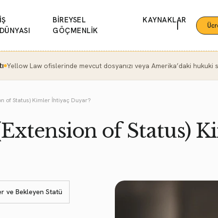
İŞ
BİREYSEL
KAYNAKLAR
|
Ücr
DÜNYASI
GÖÇMENLİK
tı
Yellow Law ofislerinde mevcut dosyanızı veya Amerika’daki hukuki se
n of Status) Kimler İhtiyaç Duyar?
Extension of Status) Ki
er ve Bekleyen Statü