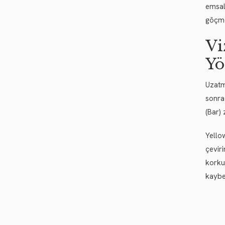
emsal
göçmen
Vi
Yö
Uzatm
sonra
(Bar) 
Yello
çevir
korku
kaybe