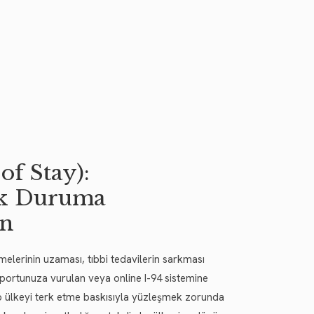
of Stay):
ak Duruma
ın
şmelerinin uzaması, tıbbi tedavilerin sarkması
portunuza vurulan veya online I-94 sistemine
akıp ülkeyi terk etme baskısıyla yüzleşmek zorunda