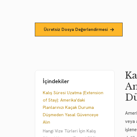
Ücretsiz Dosya Değerlendirmesi
Ka
İçindekiler
Am
Kalış Süresi Uzatma (Extension
Dü
of Stay): Amerika'daki
Planlarınızı Kaçak Duruma
Amerik
Düşmeden Yasal Güvenceye
veya 
Alın
işlen
Hangi Vize Türleri İçin Kalış