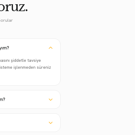
oruz.
Sorular
yım?
asını şiddetle tavsiye
sisteme işlenmeden süreniz
ım?