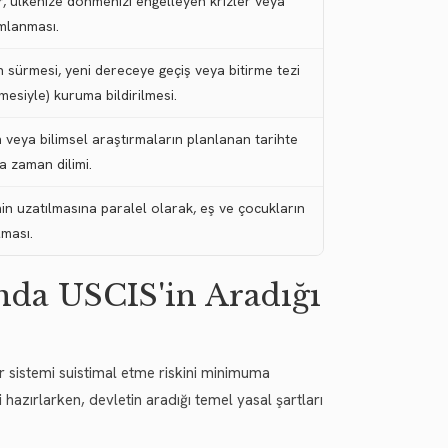
ar, ülkenize dönmenizi engelleyen krizler veya
mlanması.
ürmesi, yeni dereceye geçiş veya bitirme tezi
mesiyle) kuruma bildirilmesi.
in veya bilimsel araştırmaların planlanan tarihte
a zaman dilimi.
inin uzatılmasına paralel olarak, eş ve çocukların
lması.
nda USCIS'in Aradığı
 sistemi suistimal etme riskini minimuma
 hazırlarken, devletin aradığı temel yasal şartları