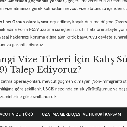
iniz.
Amerikan göçmenlik yasaları,
geçerli mazeretlerinizi resmi m
en vize almanıza gerek kalmadan mevcut vize statünüzü içeriden uza
w Law Group olarak,
sınır dışı edilme, kaçak duruma düşme (Oversta
ek adına Form I-539 uzatma süreçlerinizi sıfır hata prensibiyle yöne
yasal haklarınızı koruma altına alan kritik başvuruyu devlete sunarak
unuzu garanti ediyoruz.
ngi Vize Türleri İçin Kalış S
9) Talep Ediyoruz?
uzatma operasyonları, mevcut göçmen olmayan (Non-immigrant) sta
lılığına göre şekillenir. USCIS nezdinde en sık yürüttüğümüz ve baş
zeminlerine göre sınıflandırdık:
VCUT VIZE TÜRÜ
UZATMA GEREKÇESI VE HUKUKI KAPSAM