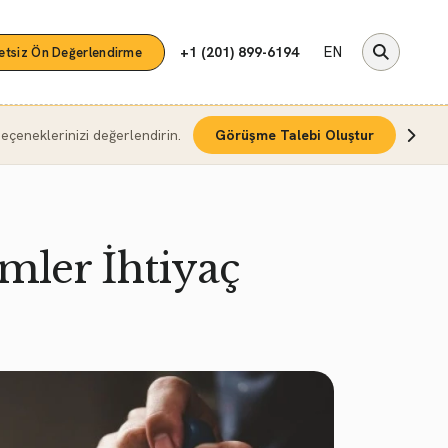
EN
+1 (201) 899-6194
etsiz Ön Değerlendirme
çeneklerinizi değerlendirin.
Görüşme Talebi Oluştur
mler İhtiyaç