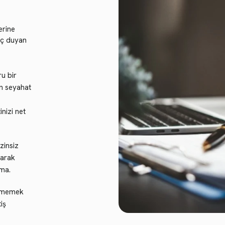
erine
aç duyan
u bir
en seyahat
nizi net
zinsiz
larak
nma.
etmemek
iş