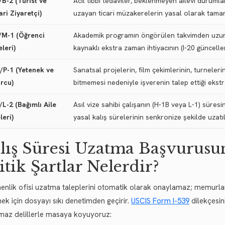
/B-2 (Turist ve
Acil tıbbi tedaviler, beklenmeyen ailevi duruml
ari Ziyaretçi)
uzayan ticari müzakerelerin yasal olarak tama
/M-1 (Öğrenci
Akademik programın öngörülen takvimden uzun s
eleri)
kaynaklı ekstra zaman ihtiyacının (I-20 güncelle
/P-1 (Yetenek ve
Sanatsal projelerin, film çekimlerinin, turneler
rcu)
bitmemesi nedeniyle işverenin talep ettiği ekstr
/L-2 (Bağımlı Aile
Asıl vize sahibi çalışanın (H-1B veya L-1) süres
leri)
yasal kalış sürelerinin senkronize şekilde uzatı
lış Süresi Uzatma Başvurusu
itik Şartlar Nelerdir?
nlik ofisi uzatma taleplerini otomatik olarak onaylamaz; memurlar
mek için dosyayı sıkı denetimden geçirir.
USCIS Form I-539
dilekçesini
lmaz delillerle masaya koyuyoruz: