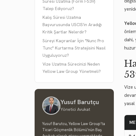
değils
Süresi Uzatma (Form I-539)
Talep Ediyoruz?
yenid
Kalış Süresi Uzatma
Yello
Başvurusunda USCIS'in Aradığı
önlem
Kritik Şartlar Nelerdir?
dahi, 
Süreyi Kaçıranlar İçin "Nunc Pro
huzur
Tunc" Kurtarma Stratejisini Nasıl
Uyguluyoruz?
Ha
Vize Uzatma Sürecinizi Neden
Yellow Law Group Yönetmeli?
53
Vize 
devam
Yusuf Barutçu
yasal 
Yönetici Avukat
ME
Yusuf Barutcu, Yellow Law Group’ta
Ticari Göçmenlik Bölümü’nün Baş
Avukatı olarak görev yapmaktadır