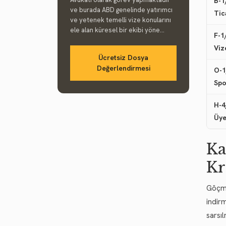
B-1
ve burada ABD genelinde yatırımcı
Tic
ve yetenek temelli vize konularını
ele alan küresel bir ekibi yöne...
F-1
Viz
Ücretsiz Dosya
Değerlendirmesi
O-1
Spo
H-4
Üye
Ka
Kr
Göçme
indir
sarsı