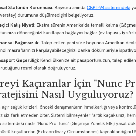
asal Statünün Korunması:
Başvuru anında
CBP I-94 sistemindeki
ya
verstay) durumuna düşülmediğini belgeliyoruz.
çici Kalış Niyeti:
Ekstra sürenin Amerika'da temelli kalma (Göçmenl
tanınıza döneceğinizi kanıtlayan bağlayıcı bağlar (ev tapusu, iş söz
nansal Bağımsızlık:
Talep edilen yeni süre boyunca Amerikan devl
ndi masraflarınızı karşılayabileceğinizi banka dökümleriyle ispatlıyo
saport Geçerliliği:
Kendi ülkenize ait pasaportunuzun, talep edilen 
ruduğunu resmi olarak doğruluyoruz.
reyi Kaçıranlar İçin "Nunc P
ratejisini Nasıl Uyguluyoruz?
 ağır sağlık krizleri, önceki danışmanların ihmalkarlığı veya kontro
iz siz fark etmeden biter. Sistemi bilmeyenler "artık kaçaksınız, hem
 sistemdeki nadir "Nunc Pro Tunc" (Geçmişe Yönelik Etki) yasal do
nüstü koşullardan (Extraordinary Circumstances) kaynaklandığını USC