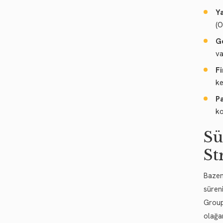
Y
(O
Ge
va
Fi
ke
Pa
ko
Sü
St
Bazen
süren
Group
olağa