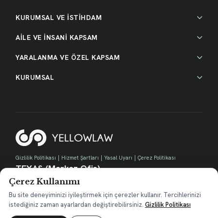
KURUMSAL VE İSTİHDAM
AİLE VE İNSANİ KAPSAM
YARALANMA VE ÖZEL KAPSAM
KURUMSAL
Gizlilik Politikası
|
Hizmet Şartları
|
Yasal Uyarı
|
Çerez Politikası
TEXAS (Merkez Ofis)
Çerez Kullanımı
730 E Park Blvd, Suite 100 Plano, TX 75074
contact@yellow.law
Bu site deneyiminizi iyileştirmek için çerezler kullanır. Tercihlerinizi
istediğiniz zaman ayarlardan değiştirebilirsiniz.
Gizlilik Politikası