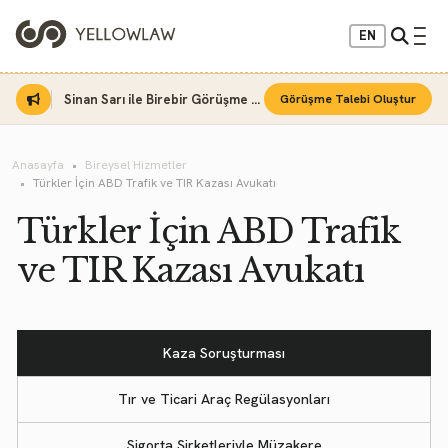
EN
Sinan Sarı ile Birebir Görüşme Fırsatı
Görüşme Talebi Oluştur
Anasayfa
Bireysel Hizmetler
Türkler İçin ABD Trafik ve TIR Kazası Avukatı
Türkler İçin ABD Trafik
ve TIR Kazası Avukatı
Kaza Soruşturması
Tır ve Ticari Araç Regülasyonları
Sigorta Şirketleriyle Müzakere