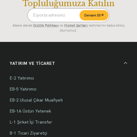
Topluluğumuza Katılın
Devam Et
Abone olarak
Gizlilik Politikası
ve
Hizmet Şartları
metinlerini kabul etmiş
olursunuz.
YATIRIM VE TİCARET
E-2 Yatırımcı
EB-5 Yatırımcı
EB-2 Ulusal Çıkar Muafiyeti
EB-1A Üstün Yetenek
L-1 Şirket İçi Transfer
B-1 Ticari Ziyaretçi