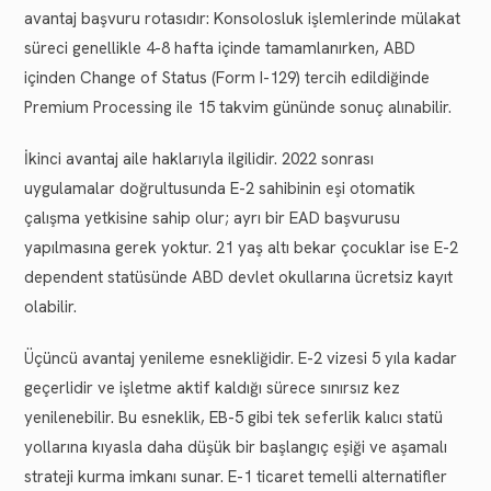
avantaj başvuru rotasıdır: Konsolosluk işlemlerinde mülakat
süreci genellikle 4-8 hafta içinde tamamlanırken, ABD
içinden Change of Status (Form I-129) tercih edildiğinde
Premium Processing ile 15 takvim gününde sonuç alınabilir.
İkinci avantaj aile haklarıyla ilgilidir. 2022 sonrası
uygulamalar doğrultusunda E-2 sahibinin eşi otomatik
çalışma yetkisine sahip olur; ayrı bir EAD başvurusu
yapılmasına gerek yoktur. 21 yaş altı bekar çocuklar ise E-2
dependent statüsünde ABD devlet okullarına ücretsiz kayıt
olabilir.
Üçüncü avantaj yenileme esnekliğidir. E-2 vizesi 5 yıla kadar
geçerlidir ve işletme aktif kaldığı sürece sınırsız kez
yenilenebilir. Bu esneklik, EB-5 gibi tek seferlik kalıcı statü
yollarına kıyasla daha düşük bir başlangıç eşiği ve aşamalı
strateji kurma imkanı sunar. E-1 ticaret temelli alternatifler