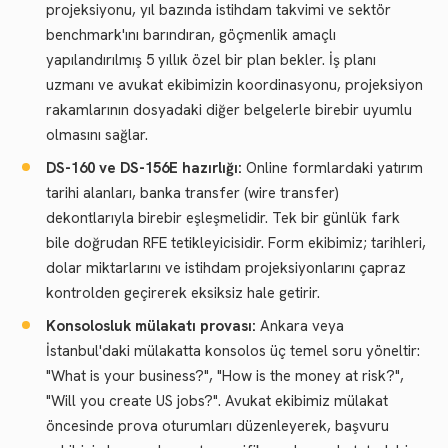
projeksiyonu, yıl bazında istihdam takvimi ve sektör
benchmark'ını barındıran, göçmenlik amaçlı
yapılandırılmış 5 yıllık özel bir plan bekler. İş planı
uzmanı ve avukat ekibimizin koordinasyonu, projeksiyon
rakamlarının dosyadaki diğer belgelerle birebir uyumlu
olmasını sağlar.
DS-160 ve DS-156E hazırlığı:
Online formlardaki yatırım
tarihi alanları, banka transfer (wire transfer)
dekontlarıyla birebir eşleşmelidir. Tek bir günlük fark
bile doğrudan RFE tetikleyicisidir. Form ekibimiz; tarihleri,
dolar miktarlarını ve istihdam projeksiyonlarını çapraz
kontrolden geçirerek eksiksiz hale getirir.
Konsolosluk mülakatı provası:
Ankara veya
İstanbul'daki mülakatta konsolos üç temel soru yöneltir:
"What is your business?", "How is the money at risk?",
"Will you create US jobs?". Avukat ekibimiz mülakat
öncesinde prova oturumları düzenleyerek, başvuru