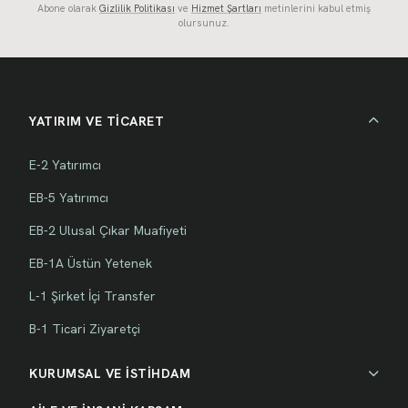
Abone olarak
Gizlilik Politikası
ve
Hizmet Şartları
metinlerini kabul etmiş
olursunuz.
YATIRIM VE TİCARET
E-2 Yatırımcı
EB-5 Yatırımcı
EB-2 Ulusal Çıkar Muafiyeti
EB-1A Üstün Yetenek
L-1 Şirket İçi Transfer
B-1 Ticari Ziyaretçi
KURUMSAL VE İSTİHDAM