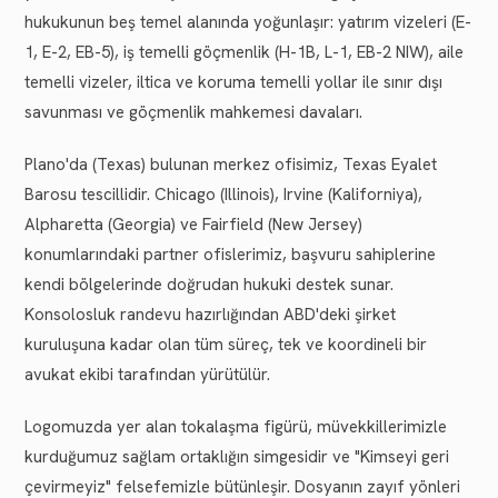
hukukunun beş temel alanında yoğunlaşır: yatırım vizeleri (E-
1, E-2, EB-5), iş temelli göçmenlik (H-1B, L-1, EB-2 NIW), aile
temelli vizeler, iltica ve koruma temelli yollar ile sınır dışı
savunması ve göçmenlik mahkemesi davaları.
Plano'da (Texas) bulunan merkez ofisimiz, Texas Eyalet
Barosu tescillidir. Chicago (Illinois), Irvine (Kaliforniya),
Alpharetta (Georgia) ve Fairfield (New Jersey)
konumlarındaki partner ofislerimiz, başvuru sahiplerine
kendi bölgelerinde doğrudan hukuki destek sunar.
Konsolosluk randevu hazırlığından ABD'deki şirket
kuruluşuna kadar olan tüm süreç, tek ve koordineli bir
avukat ekibi tarafından yürütülür.
Logomuzda yer alan tokalaşma figürü, müvekkillerimizle
kurduğumuz sağlam ortaklığın simgesidir ve "Kimseyi geri
çevirmeyiz" felsefemizle bütünleşir. Dosyanın zayıf yönleri