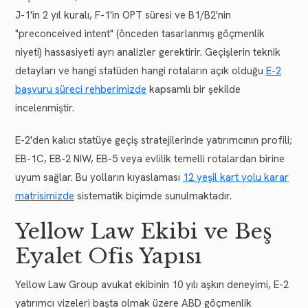
J-1'in 2 yıl kuralı, F-1'in OPT süresi ve B1/B2'nin
"preconceived intent" (önceden tasarlanmış göçmenlik
niyeti) hassasiyeti ayrı analizler gerektirir. Geçişlerin teknik
detayları ve hangi statüden hangi rotaların açık olduğu
E-2
başvuru süreci rehberimizde
kapsamlı bir şekilde
incelenmiştir.
E-2'den kalıcı statüye geçiş stratejilerinde yatırımcının profili;
EB-1C, EB-2 NIW, EB-5 veya evlilik temelli rotalardan birine
uyum sağlar. Bu yolların kıyaslaması
12 yeşil kart yolu karar
matrisimizde
sistematik biçimde sunulmaktadır.
Yellow Law Ekibi ve Beş
Eyalet Ofis Yapısı
Yellow Law Group avukat ekibinin 10 yılı aşkın deneyimi, E-2
yatırımcı vizeleri başta olmak üzere ABD göçmenlik