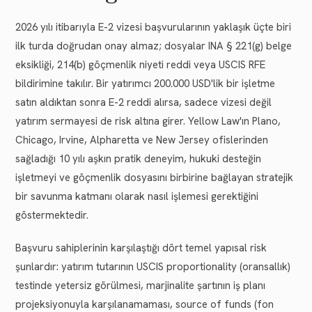
2026 yılı itibarıyla E-2 vizesi başvurularının yaklaşık üçte biri
ilk turda doğrudan onay almaz; dosyalar INA § 221(g) belge
eksikliği, 214(b) göçmenlik niyeti reddi veya USCIS RFE
bildirimine takılır. Bir yatırımcı 200.000 USD'lik bir işletme
satın aldıktan sonra E-2 reddi alırsa, sadece vizesi değil
yatırım sermayesi de risk altına girer. Yellow Law'ın Plano,
Chicago, Irvine, Alpharetta ve New Jersey ofislerinden
sağladığı 10 yılı aşkın pratik deneyim, hukuki desteğin
işletmeyi ve göçmenlik dosyasını birbirine bağlayan stratejik
bir savunma katmanı olarak nasıl işlemesi gerektiğini
göstermektedir.
Başvuru sahiplerinin karşılaştığı dört temel yapısal risk
şunlardır: yatırım tutarının USCIS proportionality (oransallık)
testinde yetersiz görülmesi, marjinalite şartının iş planı
projeksiyonuyla karşılanamaması, source of funds (fon