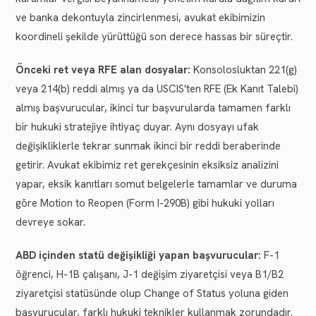
ve banka dekontuyla zincirlenmesi, avukat ekibimizin
koordineli şekilde yürüttüğü son derece hassas bir süreçtir.
Önceki ret veya RFE alan dosyalar:
Konsolosluktan 221(g)
veya 214(b) reddi almış ya da USCIS'ten RFE (Ek Kanıt Talebi)
almış başvurucular, ikinci tur başvurularda tamamen farklı
bir hukuki stratejiye ihtiyaç duyar. Aynı dosyayı ufak
değişikliklerle tekrar sunmak ikinci bir reddi beraberinde
getirir. Avukat ekibimiz ret gerekçesinin eksiksiz analizini
yapar, eksik kanıtları somut belgelerle tamamlar ve duruma
göre Motion to Reopen (Form I-290B) gibi hukuki yolları
devreye sokar.
ABD içinden statü değişikliği yapan başvurucular:
F-1
öğrenci, H-1B çalışanı, J-1 değişim ziyaretçisi veya B1/B2
ziyaretçisi statüsünde olup Change of Status yoluna giden
başvurucular, farklı hukuki teknikler kullanmak zorundadır.