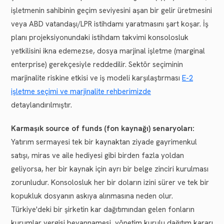
işletmenin sahibinin geçim seviyesini aşan bir gelir üretmesini
veya ABD vatandaşı/LPR istihdamı yaratmasını şart koşar. İş
planı projeksiyonundaki istihdam takvimi konsolosluk
yetkilisini ikna edemezse, dosya marjinal işletme (marginal
enterprise) gerekçesiyle reddedilir. Sektör seçiminin
marjinalite riskine etkisi ve iş modeli karşılaştırması
E-2
işletme seçimi ve marjinalite rehberimizde
detaylandırılmıştır.
Karmaşık source of funds (fon kaynağı) senaryoları:
Yatırım sermayesi tek bir kaynaktan ziyade gayrimenkul
satışı, miras ve aile hediyesi gibi birden fazla yoldan
geliyorsa, her bir kaynak için ayrı bir belge zinciri kurulması
zorunludur. Konsolosluk her bir doların izini sürer ve tek bir
kopukluk dosyanın askıya alınmasına neden olur.
Türkiye'deki bir şirketin kar dağıtımından gelen fonların
kurumlar vergisi beyannamesi, yönetim kurulu dağıtım kararı