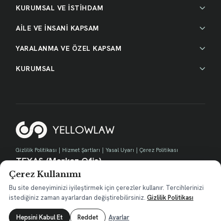
KURUMSAL VE İSTİHDAM
AİLE VE İNSANİ KAPSAM
YARALANMA VE ÖZEL KAPSAM
KURUMSAL
Gizlilik Politikası
|
Hizmet Şartları
|
Yasal Uyarı
|
Çerez Politikası
TEXAS (Merkez Ofis)
Çerez Kullanımı
730 E Park Blvd, Suite 100 Plano, TX 75074
contact@yellow.law
Bu site deneyiminizi iyileştirmek için çerezler kullanır. Tercihlerinizi
istediğiniz zaman ayarlardan değiştirebilirsiniz.
Gizlilik Politikası
Hepsini Kabul Et
Reddet
Ayarlar