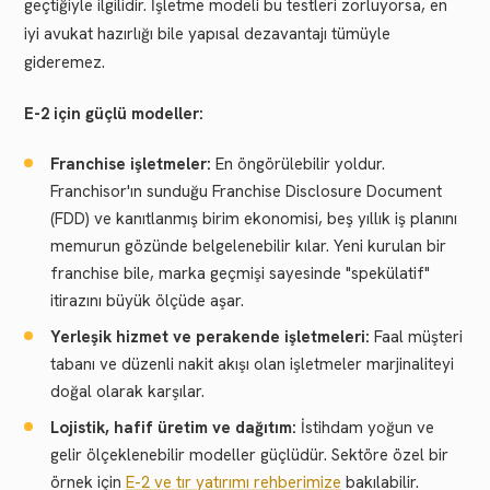
geçtiğiyle ilgilidir. İşletme modeli bu testleri zorluyorsa, en
iyi avukat hazırlığı bile yapısal dezavantajı tümüyle
gideremez.
E-2 için güçlü modeller:
Franchise işletmeler:
En öngörülebilir yoldur.
Franchisor'ın sunduğu Franchise Disclosure Document
(FDD) ve kanıtlanmış birim ekonomisi, beş yıllık iş planını
memurun gözünde belgelenebilir kılar. Yeni kurulan bir
franchise bile, marka geçmişi sayesinde "spekülatif"
itirazını büyük ölçüde aşar.
Yerleşik hizmet ve perakende işletmeleri:
Faal müşteri
tabanı ve düzenli nakit akışı olan işletmeler marjinaliteyi
doğal olarak karşılar.
Lojistik, hafif üretim ve dağıtım:
İstihdam yoğun ve
gelir ölçeklenebilir modeller güçlüdür. Sektöre özel bir
örnek için
E-2 ve tır yatırımı rehberimize
bakılabilir.