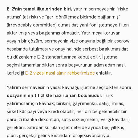
E-2'nin temel ilkelerinden biri,
yatırım sermayesinin "riske
atılmış" (at risk) ve "geri dönülemez biçimde bağlanmış"
(irrevocably committed) olmasıdır; yani fon işletmeye fiilen
aktarılmış veya bağlanmış olmalıdır. Yatırımcıyı koruyan
yaygın bir çözüm, sermayenin vize onayına bağlı bir escrow
hesabında tutulması ve onay halinde serbest bırakılmasıdır;
bu düzenleme E-2 standartlarınca kabul edilir. İşletme
seçimi tamamlandıktan sonra başvurunun adım adım nasıl
ilerlediği
E-2 vizesi nasıl alınır rehberimizde
anlatılır.
Yatırım sermayesinin yasal kaynağı, işletme seçildikten sonra
dosyanın en titizlikle hazırlanan bölümüdür.
Türk
yatırımcılar için kaynak; birikim, gayrimenkul satışı, miras,
şirket kâr payı veya kredi olabilir; her biri belgelenebilir bir
para izi (banka dekontları, satış sözleşmeleri, vergi kayıtları)
gerektirir. Sıfırdan kurulan işletmelerde ayrıca beş yıllık iş
planı, gerçekçi gelir ve istihdam projeksiyonlarıyla