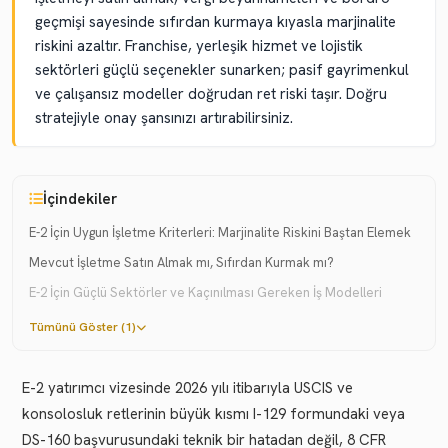
geçmişi sayesinde sıfırdan kurmaya kıyasla marjinalite
riskini azaltır. Franchise, yerleşik hizmet ve lojistik
sektörleri güçlü seçenekler sunarken; pasif gayrimenkul
ve çalışansız modeller doğrudan ret riski taşır. Doğru
stratejiyle onay şansınızı artırabilirsiniz.
İçindekiler
E-2 İçin Uygun İşletme Kriterleri: Marjinalite Riskini Baştan Elemek
Mevcut İşletme Satın Almak mı, Sıfırdan Kurmak mı?
E-2 İçin Güçlü Sektörler ve Kaçınılması Gereken İş Modelleri
Tümünü Göster (1)
E-2 yatırımcı vizesinde 2026 yılı itibarıyla USCIS ve
konsolosluk retlerinin büyük kısmı I-129 formundaki veya
DS-160 başvurusundaki teknik bir hatadan değil, 8 CFR