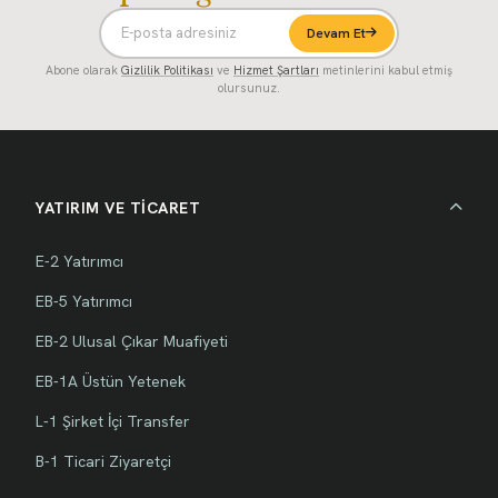
Devam Et
Abone olarak
Gizlilik Politikası
ve
Hizmet Şartları
metinlerini kabul etmiş
olursunuz.
YATIRIM VE TİCARET
E-2 Yatırımcı
EB-5 Yatırımcı
EB-2 Ulusal Çıkar Muafiyeti
EB-1A Üstün Yetenek
L-1 Şirket İçi Transfer
B-1 Ticari Ziyaretçi