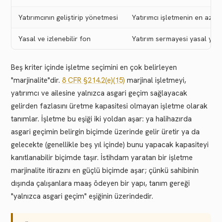
Yatırımcının geliştirip yönetmesi
Yatırımcı işletmenin en az %
Yasal ve izlenebilir fon
Yatırım sermayesi yasal yolla
Beş kriter içinde işletme seçimini en çok belirleyen
"marjinalite"dir.
8 CFR §214.2(e)(15)
marjinal işletmeyi,
yatırımcı ve ailesine yalnızca asgari geçim sağlayacak
gelirden fazlasını üretme kapasitesi olmayan işletme olarak
tanımlar. İşletme bu eşiği iki yoldan aşar: ya halihazırda
asgari geçimin belirgin biçimde üzerinde gelir üretir ya da
gelecekte (genellikle beş yıl içinde) bunu yapacak kapasiteyi
kanıtlanabilir biçimde taşır. İstihdam yaratan bir işletme
marjinalite itirazını en güçlü biçimde aşar; çünkü sahibinin
dışında çalışanlara maaş ödeyen bir yapı, tanım gereği
"yalnızca asgari geçim" eşiğinin üzerindedir.