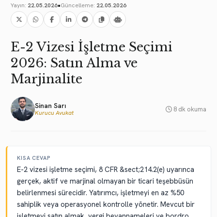
•
Yayın:
22.05.2026
Güncelleme:
22.05.2026
E-2 Vizesi İşletme Seçimi
2026: Satın Alma ve
Marjinalite
Sinan Sarı
8 dk okuma
Kurucu Avukat
KISA CEVAP
E-2 vizesi işletme seçimi, 8 CFR &sect;214.2(e) uyarınca
gerçek, aktif ve marjinal olmayan bir ticari teşebbüsün
belirlenmesi sürecidir. Yatırımcı, işletmeyi en az %50
sahiplik veya operasyonel kontrolle yönetir. Mevcut bir
işletmeyi satın almak, vergi beyannameleri ve bordro