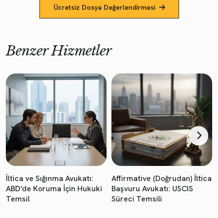
Ücretsiz Dosya Değerlendirmesi
Benzer Hizmetler
İltica ve Sığınma Avukatı:
Affirmative (Doğrudan) İltica
ABD'de Koruma İçin Hukuki
Başvuru Avukatı: USCIS
Temsil
Süreci Temsili