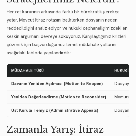
Her ret kararının arkasında farklı bir bürokratik gerekçe
yatar. Mevcut itiraz rotasını belirlerken dosyanın neden
reddedildiğini analiz ediyor ve hukuki cephaneliğimizdeki en
keskin argümanı devreye sokuyoruz. Karşılaştığımız krizleri
çözmek için başvurduğumuz temel müdahale yollarını
aşağıdaki tabloda yapılandırdık:
MÜDAHALE TÜRÜ
HUKUKI İŞL
Davanın Yeniden Açılması (Motion to Reopen)
Dosyaya da
Yeniden Değerlendirme (Motion to Reconsider)
Memurun vey
Üst Kurula Temyiz (Administrative Appeals)
Dosyanın 
Zamanla Yarış: İtiraz