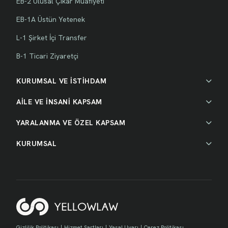
EB-2 Ulusal Çıkar Muafiyeti
EB-1A Üstün Yetenek
L-1 Şirket İçi Transfer
B-1 Ticari Ziyaretçi
KURUMSAL VE İSTİHDAM
AİLE VE İNSANİ KAPSAM
YARALANMA VE ÖZEL KAPSAM
KURUMSAL
Gizlilik Politikası
|
Hizmet Şartları
|
Yasal Uyarı
|
Çerez Politikası