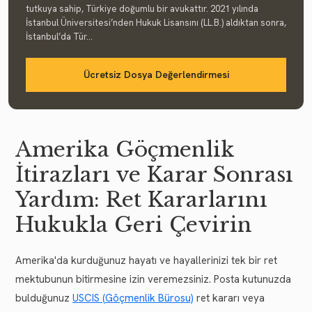
tutkuya sahip, Türkiye doğumlu bir avukattır. 2021 yılında
İstanbul Üniversitesi’nden Hukuk Lisansını (LL.B.) aldıktan sonra,
İstanbul’da Tür...
Ücretsiz Dosya Değerlendirmesi
Amerika Göçmenlik
İtirazları ve Karar Sonrası
Yardım: Ret Kararlarını
Hukukla Geri Çevirin
Amerika'da kurduğunuz hayatı ve hayallerinizi tek bir ret
mektubunun bitirmesine izin veremezsiniz. Posta kutunuzda
bulduğunuz
USCIS (Göçmenlik Bürosu)
ret kararı veya