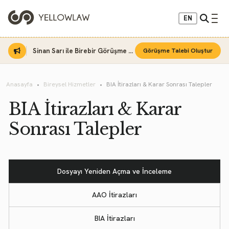
EN
Sinan Sarı ile Birebir Görüşme Fırsatı
Görüşme Talebi Oluştur
Anasayfa
Bireysel Hizmetler
BIA İtirazları & Karar Sonrası Talepler
BIA İtirazları & Karar
Sonrası Talepler
Dosyayı Yeniden Açma ve İnceleme
AAO İtirazları
BIA İtirazları