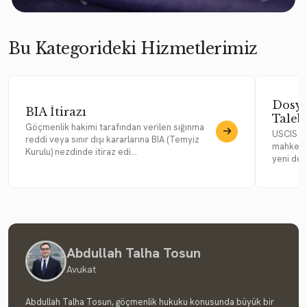
Bu Kategorideki Hizmetlerimiz
Dosya
BIA İtirazı
Taleb
Göçmenlik hakimi tarafından verilen sığınma
USCIS re
reddi veya sınır dışı kararlarına BIA (Temyiz
mahkemes
Kurulu) nezdinde itiraz edi...
yeni del
Abdullah Talha Tosun
Avukat
Abdullah Talha Tosun, göçmenlik hukuku konusunda büyük bir