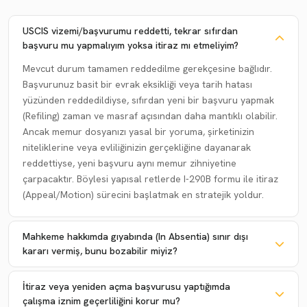
USCIS vizemi/başvurumu reddetti, tekrar sıfırdan
başvuru mu yapmalıyım yoksa itiraz mı etmeliyim?
Mevcut durum tamamen reddedilme gerekçesine bağlıdır.
Başvurunuz basit bir evrak eksikliği veya tarih hatası
yüzünden reddedildiyse, sıfırdan yeni bir başvuru yapmak
(Refiling) zaman ve masraf açısından daha mantıklı olabilir.
Ancak memur dosyanızı yasal bir yoruma, şirketinizin
niteliklerine veya evliliğinizin gerçekliğine dayanarak
reddettiyse, yeni başvuru aynı memur zihniyetine
çarpacaktır. Böylesi yapısal retlerde I-290B formu ile itiraz
(Appeal/Motion) sürecini başlatmak en stratejik yoldur.
Mahkeme hakkımda gıyabında (In Absentia) sınır dışı
kararı vermiş, bunu bozabilir miyiz?
İtiraz veya yeniden açma başvurusu yaptığımda
çalışma iznim geçerliliğini korur mu?