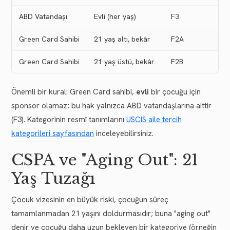
ABD Vatandaşı
Evli (her yaş)
F3
Var
Green Card Sahibi
21 yaş altı, bekâr
F2A
Kıs
Green Card Sahibi
21 yaş üstü, bekâr
F2B
Var
Önemli bir kural: Green Card sahibi,
evli
bir çocuğu için
sponsor olamaz; bu hak yalnızca ABD vatandaşlarına aittir
(F3). Kategorinin resmî tanımlarını
USCIS aile tercih
kategorileri sayfasından
inceleyebilirsiniz.
CSPA ve "Aging Out": 21
Yaş Tuzağı
Çocuk vizesinin en büyük riski, çocuğun süreç
tamamlanmadan 21 yaşını doldurmasıdır; buna "aging out"
denir ve çocuğu daha uzun bekleyen bir kategoriye (örneğin