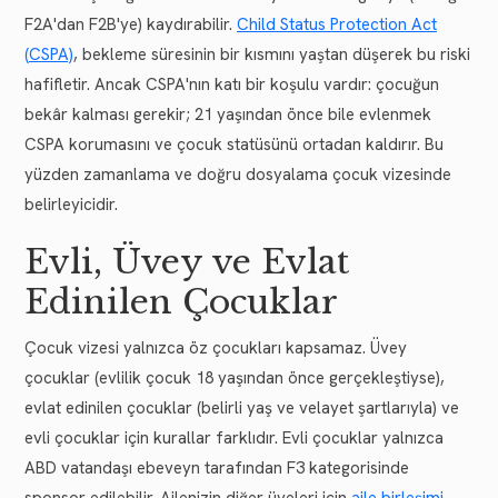
F2A'dan F2B'ye) kaydırabilir.
Child Status Protection Act
(CSPA)
, bekleme süresinin bir kısmını yaştan düşerek bu riski
hafifletir. Ancak CSPA'nın katı bir koşulu vardır: çocuğun
bekâr kalması gerekir; 21 yaşından önce bile evlenmek
CSPA korumasını ve çocuk statüsünü ortadan kaldırır. Bu
yüzden zamanlama ve doğru dosyalama çocuk vizesinde
belirleyicidir.
Evli, Üvey ve Evlat
Edinilen Çocuklar
Çocuk vizesi yalnızca öz çocukları kapsamaz. Üvey
çocuklar (evlilik çocuk 18 yaşından önce gerçekleştiyse),
evlat edinilen çocuklar (belirli yaş ve velayet şartlarıyla) ve
evli çocuklar için kurallar farklıdır. Evli çocuklar yalnızca
ABD vatandaşı ebeveyn tarafından F3 kategorisinde
sponsor edilebilir. Ailenizin diğer üyeleri için
aile birleşimi