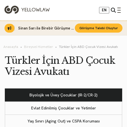
EN
Sinan Sarı ile Birebir Görüşme Fırsatı
Görüşme Talebi Oluştur
Anasayfa
Bireysel Hizmetler
Türkler İçin ABD Çocuk Vizesi Avukatı
Türkler İçin ABD Çocuk
Vizesi Avukatı
Biyolojik ve Üvey Çocuklar (IR-2/CR-2)
Evlat Edinilmiş Çocuklar ve Yetimler
Yaş Sınırı (Aging Out) ve CSPA Koruması