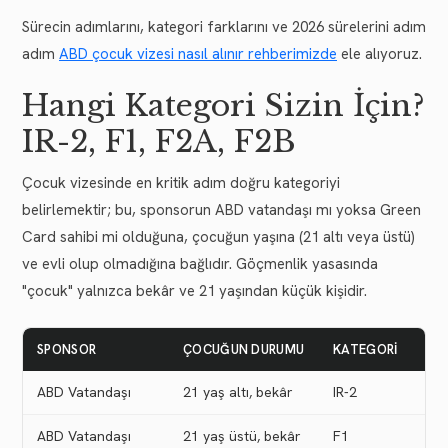
Sürecin adımlarını, kategori farklarını ve 2026 sürelerini adım
adım
ABD çocuk vizesi nasıl alınır rehberimizde
ele alıyoruz.
Hangi Kategori Sizin İçin?
IR-2, F1, F2A, F2B
Çocuk vizesinde en kritik adım doğru kategoriyi
belirlemektir; bu, sponsorun ABD vatandaşı mı yoksa Green
Card sahibi mi olduğuna, çocuğun yaşına (21 altı veya üstü)
ve evli olup olmadığına bağlıdır. Göçmenlik yasasında
"çocuk" yalnızca bekâr ve 21 yaşından küçük kişidir.
SPONSOR
ÇOCUĞUN DURUMU
KATEGORI
KO
ABD Vatandaşı
21 yaş altı, bekâr
IR-2
Yok
ABD Vatandaşı
21 yaş üstü, bekâr
F1
Var