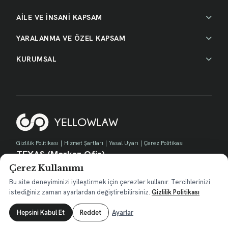
AİLE VE İNSANİ KAPSAM
YARALANMA VE ÖZEL KAPSAM
KURUMSAL
Gizlilik Politikası
|
Hizmet Şartları
|
Yasal Uyarı
|
Çerez Politikası
TEXAS (Merkez Ofis)
Çerez Kullanımı
730 E Park Blvd, Suite 100 Plano, TX 75074
contact@yellow.law
Bu site deneyiminizi iyileştirmek için çerezler kullanır. Tercihlerinizi
istediğiniz zaman ayarlardan değiştirebilirsiniz.
Gizlilik Politikası
Hepsini Kabul Et
Reddet
Ayarlar