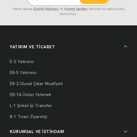
Abone olarak
Gizlilik Politikası
ve
Hizmet Şartları
metinlerini kabul etmiş
olursunuz.
YATIRIM VE TİCARET
E-2 Yatırımcı
EB-5 Yatırımcı
EB-2 Ulusal Çıkar Muafiyeti
EB-1A Üstün Yetenek
L-1 Şirket İçi Transfer
B-1 Ticari Ziyaretçi
KURUMSAL VE İSTİHDAM