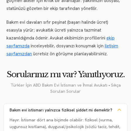
göçmen aileler için kritik bir avantajdır: yakınınızın dosyası,
statünüzü gözeten bir ekip tarafından yönetilir.
Bakım evi davaları sıfır peşinat (başarı halinde ücret)
esasıyla yürür; avukatlık ücreti yalnızca tazminat
kazanıldığında ödenir. Avukat ekibimizin profillerini
ekip
sayfamızda
inceleyebilir, dosyanızı konuşmak için
iletişim
sayfamızdan
ücretsiz ön görüşme planlayabilirsiniz.
Sorularınız mı var? Yanıtlıyoruz.
Türkler İçin ABD Bakım Evi İstismarı ve İhmal Avukatı • Sıkça
Sorulan Sorular
Bakım evi istismarı yalnızca fiziksel şiddet mi demektir?
Hayır. İstismar dört ana biçimde olabilir: fiziksel (vurma,
uygunsuz kısıtlama), duygusal/psikolojik (sözlü taciz, tehdit,