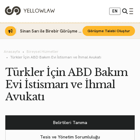
EN
Sinan Sarı ile Birebir Görüşme Fırsatı
Görüşme Talebi Oluştur
Anasayfa
Bireysel Hizmetler
Türkler İçin ABD Bakım Evi İstismarı ve İhmal Avukatı
Türkler İçin ABD Bakım
Evi İstismarı ve İhmal
Avukatı
Belirtileri Tanıma
Tesis ve Yönetim Sorumluluğu