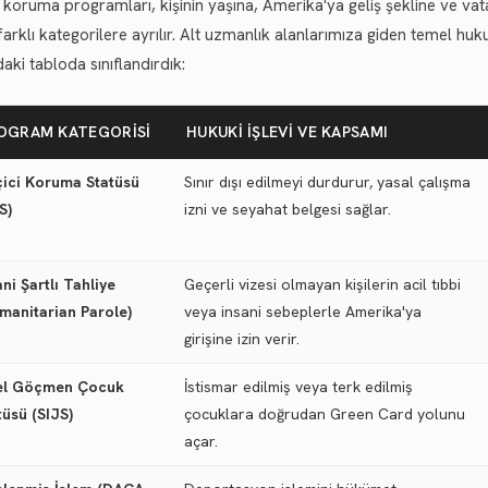
i koruma programları, kişinin yaşına, Amerika'ya geliş şekline ve v
farklı kategorilere ayrılır. Alt uzmanlık alanlarımıza giden temel hu
aki tabloda sınıflandırdık:
OGRAM KATEGORISI
HUKUKI İŞLEVI VE KAPSAMI
ici Koruma Statüsü
Sınır dışı edilmeyi durdurur, yasal çalışma
S)
izni ve seyahat belgesi sağlar.
ani Şartlı Tahliye
Geçerli vizesi olmayan kişilerin acil tıbbi
manitarian Parole)
veya insani sebeplerle Amerika'ya
girişine izin verir.
el Göçmen Çocuk
İstismar edilmiş veya terk edilmiş
tüsü (SIJS)
çocuklara doğrudan Green Card yolunu
açar.