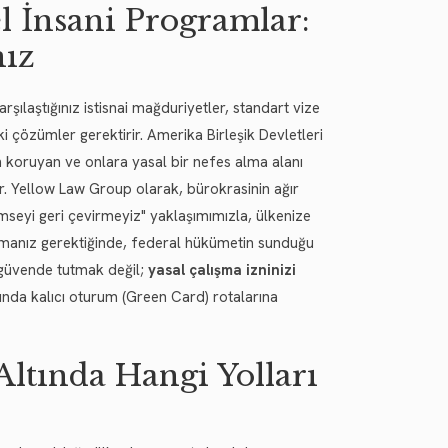
 İnsani Programlar:
nız
şılaştığınız istisnai mağduriyetler, standart vize
ki çözümler gerektirir. Amerika Birleşik Devletleri
en koruyan ve onlara yasal bir nefes alma alanı
. Yellow Law Group olarak, bürokrasinin ağır
imseyi geri çevirmeyiz" yaklaşımımızla, ülkenize
apmanız gerektiğinde, federal hükümetin sunduğu
e güvende tutmak değil;
yasal çalışma izninizi
ğında kalıcı oturum (Green Card) rotalarına
ltında Hangi Yolları