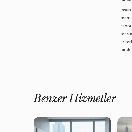
İnsan
memur
rapor
tecrü
kriter
bırak
Benzer Hizmetler