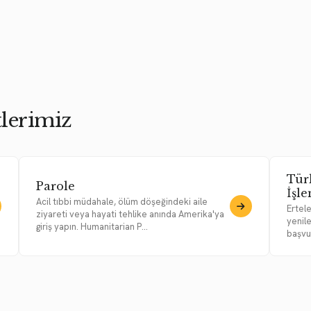
lerimiz
Tür
Parole
İşl
Acil tıbbi müdahale, ölüm döşeğindeki aile
Ertel
ziyareti veya hayati tehlike anında Amerika'ya
yenile
giriş yapın. Humanitarian P...
başvu