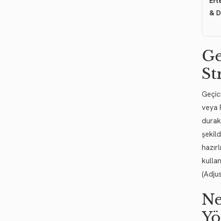
Ert
& D
Ge
St
Geçic
veya 
durak
şekild
hazır
kullan
(Adju
Ne
Yö