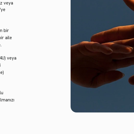
iz veya
'ye
n bir
ir aile
.
U4U) veya
i
le)
lu
almanızı