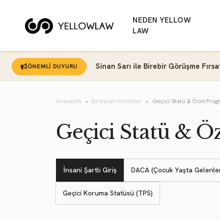
NEDEN YELLOW
LAW
Sinan Sarı ile Birebir Görüşme Fırsa
ÖNEMLİ DUYURU
Anasayfa
Bireysel Hizmetler
Geçici Statü & Özel Prog
Geçici Statü & Ö
İnsani Şartlı Giriş
DACA (Çocuk Yaşta Gelenle
Geçici Koruma Statüsü (TPS)