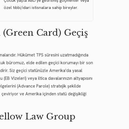
Çocuk yaşta ABD'ye getirilmiş göçmenler veya
özel tıbbi/idari istisnalara sahip bireyler.
 (Green Card) Geçiş
olmalarıdır. Hükümet TPS süresini uzatmadığında
kuk büromuz, elde edilen geçici korumayı bir son
irir. Siz geçici statünüzle Amerika'da yasal
 (EB Vizeleri) veya iltica davalarınızın altyapısını
lgelerini (Advance Parole) stratejik şekilde
) çeviriyor ve Amerika içinden statü değişikliği
Yellow Law Group