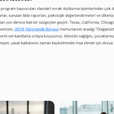
i program başvuruları standart evrak doldurma işlemlerinden çok daha
lar, sunulan tıbbi raporları, psikolojik değerlendirmeleri ve ülkeni
ları son derece katı bir süzgeçten geçirir. Texas, California, Chic
bemizle,
USCIS (Göçmenlik Bürosu)
memurlarının aradığı "Olağanüst
lerini net kanıtlarla ortaya koyuyoruz. Ailenizin sağlığını, çocukları
mayın; yasal kalkanınızı zaman kaybetmeden inşa etmek için dosy