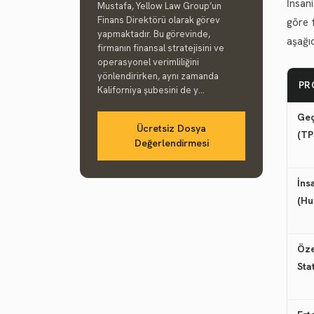
İnsan
Mustafa, Yellow Law Group’un
Finans Direktörü olarak görev
göre 
yapmaktadır. Bu görevinde,
aşağıd
firmanın finansal stratejisini ve
operasyonel verimliliğini
yönlendirirken, aynı zamanda
PR
Kaliforniya şubesini de y...
Geç
Ücretsiz Dosya
(TP
Değerlendirmesi
İns
(Hu
Öz
Sta