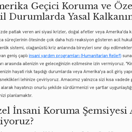
erika Geçici Koruma ve Özel
il Durumlarda Yasal Kalkanı
zde patlak veren ani siyasi krizler, doğal afetler veya Amerika'da kar
ica süreçlerinin ötesinde çok daha hızlı reaksiyon gösteren acil huku
nlik sistemi, olağanüstü kriz anlarında bireyleri sınır dışı edilmekt
yan geniş çaplı
insani yardım programları (Humanitarian Relief)
sunar
rı arasında ailenizin ve geleceğinizin ezilmesine izin vermiyoruz. "K
nizin hayati risk taşıdığı durumlarda veya Amerika'ya acil giriş y
sneklikleri lehinize çeviriyoruz. Amacımız yalnızca sizi kısa vaded
alarak hayatınızı onurlu şekilde sürdürmenizi ve şartlar uygunlaştı
nizi planlamaktır.
el İnsani Koruma Şemsiyesi A
liyoruz?