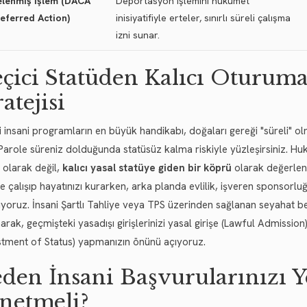
elenmiş İşlem (DACA
Deportasyon işlemini hükümet
eferred Action)
inisiyatifiyle erteler, sınırlı süreli çalışma
izni sunar.
çici Statüden Kalıcı Oturuma
ratejisi
i insani programların en büyük handikabı, doğaları gereği "süreli" 
Parole süreniz dolduğunda statüsüz kalma riskiyle yüzleşirsiniz. Hu
 olarak değil,
kalıcı yasal statüye giden bir köprü
olarak değerlend
e çalışıp hayatınızı kurarken, arka planda evlilik, işveren sponsorluğu
lıyoruz. İnsani Şartlı Tahliye veya TPS üzerinden sağlanan seyahat be
arak, geçmişteki yasadışı girişlerinizi yasal girişe (Lawful Admission
stment of Status) yapmanızın önünü açıyoruz.
den İnsani Başvurularınızı 
netmeli?