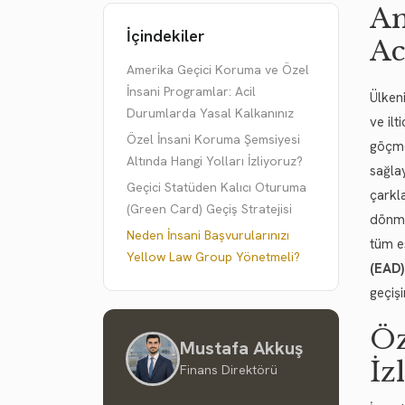
Am
İçindekiler
Ac
Amerika Geçici Koruma ve Özel
İnsani Programlar: Acil
Ülkeni
Durumlarda Yasal Kalkanınız
ve ilt
Özel İnsani Koruma Şemsiyesi
göçme
Altında Hangi Yolları İzliyoruz?
sağla
Geçici Statüden Kalıcı Oturuma
çarkla
(Green Card) Geçiş Stratejisi
dönme
Neden İnsani Başvurularınızı
tüm e
Yellow Law Group Yönetmeli?
(EAD)
geçişi
Öz
Mustafa Akkuş
İz
Finans Direktörü