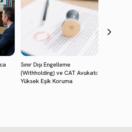
ica
Sınır Dışı Engelleme
(Withholding) ve CAT Avukatı:
Yüksek Eşik Koruma
Türkler İçi
Korku (Cre
Mülakatı A