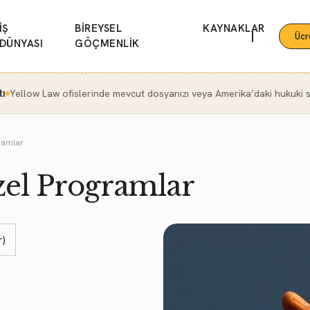
İŞ
BİREYSEL
KAYNAKLAR
|
Ücr
DÜNYASI
GÖÇMENLİK
tı
Yellow Law ofislerinde mevcut dosyanızı veya Amerika’daki hukuki se
ramlar
zel Programlar
r)