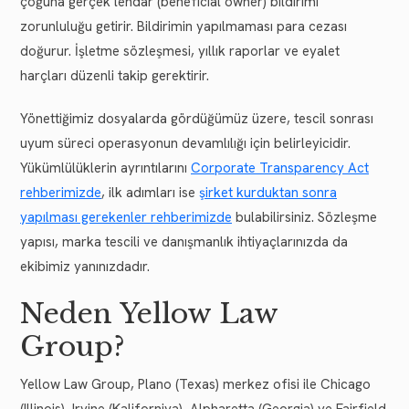
çoğuna gerçek lehdar (beneficial owner) bildirimi
zorunluluğu getirir. Bildirimin yapılmaması para cezası
doğurur. İşletme sözleşmesi, yıllık raporlar ve eyalet
harçları düzenli takip gerektirir.
Yönettiğimiz dosyalarda gördüğümüz üzere, tescil sonrası
uyum süreci operasyonun devamlılığı için belirleyicidir.
Yükümlülüklerin ayrıntılarını
Corporate Transparency Act
rehberimizde
, ilk adımları ise
şirket kurduktan sonra
yapılması gerekenler rehberimizde
bulabilirsiniz. Sözleşme
yapısı, marka tescili ve danışmanlık ihtiyaçlarınızda da
ekibimiz yanınızdadır.
Neden Yellow Law
Group?
Yellow Law Group, Plano (Texas) merkez ofisi ile Chicago
(Illinois), Irvine (Kaliforniya), Alpharetta (Georgia) ve Fairfield