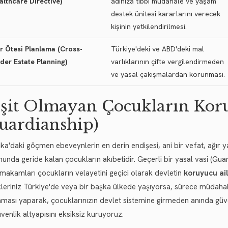
althcare Directive)
adınıza tıbbi müdahale ve yaşam
destek ünitesi kararlarını verecek
kişinin yetkilendirilmesi.
ır Ötesi Planlama (Cross-
Türkiye'deki ve ABD'deki mal
der Estate Planning)
varlıklarının çifte vergilendirmeden
ve yasal çakışmalardan korunması.
şit Olmayan Çocukların Kor
uardianship)
ka'daki göçmen ebeveynlerin en derin endişesi, ani bir vefat, ağır y
unda geride kalan çocukların akıbetidir. Geçerli bir yasal vasi (Gu
 makamları çocukların velayetini geçici olarak devletin
koruyucu ail
leriniz Türkiye'de veya bir başka ülkede yaşıyorsa, sürece müdahale
aması yaparak, çocuklarınızın devlet sistemine girmeden anında güve
güvenlik altyapısını eksiksiz kuruyoruz.