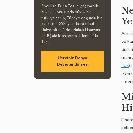
Abdullah Talha Tosun, göçmenlik
Ne
hukuku konusunda büyük bir
tutkuya sahip, Türkiye doğumlu bir
Ye
avukattır. 2021 yılında İstanbul
Üniversitesi’nden Hukuk Lisansını
Ameri
(LL.B.) aldıktan sonra, İstanbul’da
ve ka
Tür...
durum
mahru
Ücretsiz Dosya
Değerlendirmesi
Tax)
m
eşini
süreci
Mi
Hi
Finan
kalka