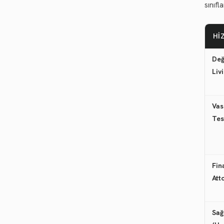
sınıfl
HI
Değ
Liv
Vas
Tes
Fin
Att
Sağ