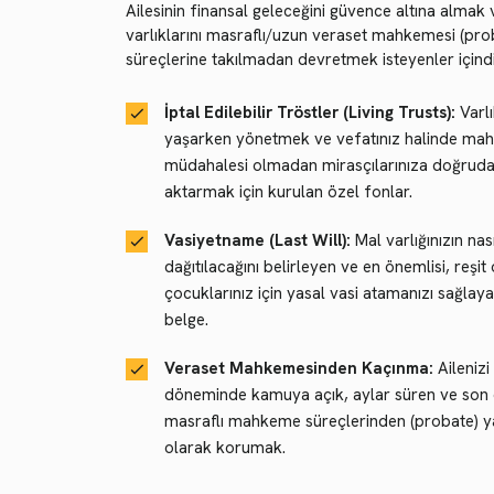
Ailesinin finansal geleceğini güvence altına almak
varlıklarını masraflı/uzun veraset mahkemesi (pro
süreçlerine takılmadan devretmek isteyenler içindi
İptal Edilebilir Tröstler (Living Trusts):
Varlı
yaşarken yönetmek ve vefatınız halinde m
müdahalesi olmadan mirasçılarınıza doğrud
aktarmak için kurulan özel fonlar.
Vasiyetname (Last Will):
Mal varlığınızın nası
dağıtılacağını belirleyen ve en önemlisi, reşi
çocuklarınız için yasal vasi atamanızı sağlay
belge.
Veraset Mahkemesinden Kaçınma:
Ailenizi
döneminde kamuya açık, aylar süren ve son
masraflı mahkeme süreçlerinden (probate) y
olarak korumak.