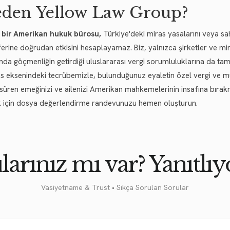
den Yellow Law Group?
 bir Amerikan hukuk bürosu,
Türkiye'deki miras yasalarını veya s
ferine doğrudan etkisini hesaplayamaz. Biz, yalnızca şirketler ve mi
da göçmenliğin getirdiği uluslararası vergi sorumluluklarına da ta
s eksenindeki tecrübemizle, bulunduğunuz eyaletin özel vergi ve mü
r süren emeğinizi ve ailenizi Amerikan mahkemelerinin insafına bırak
 için dosya değerlendirme randevunuzu hemen oluşturun.
larınız mı var? Yanıtlıy
Vasiyetname & Trust • Sıkça Sorulan Sorular