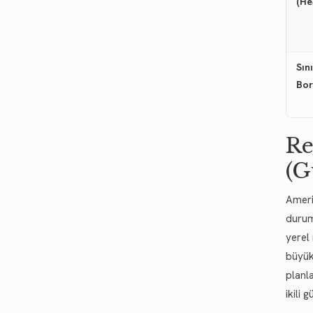
(He
Sın
Bor
Re
(G
Ameri
durum
yerel
büyük
planl
ikili 