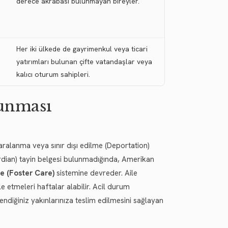
derece akrabası bulunmayan bireyler.
Her iki ülkede de gayrimenkul veya ticari
yatırımları bulunan çifte vatandaşlar veya
kalıcı oturum sahipleri.
unması
aralanma veya sınır dışı edilme (Deportation)
ardian) tayin belgesi bulunmadığında, Amerikan
e (Foster Care)
sistemine devreder. Aile
 etmeleri haftalar alabilir. Acil durum
ndiğiniz yakınlarınıza teslim edilmesini sağlayan