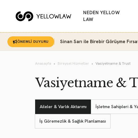
NEDEN YELLOW
LAW
Sinan Sarı ile Birebir Görüşme Fırsa
ÖNEMLİ DUYURU
Anasayfa
Bireysel Hizmetler
Vasiyetname & Trust
Vasiyetname & T
Aileler & Varlık Aktarımı
İşletme Sahipleri & Ya
İş Göremezlik & Sağlık Planlaması