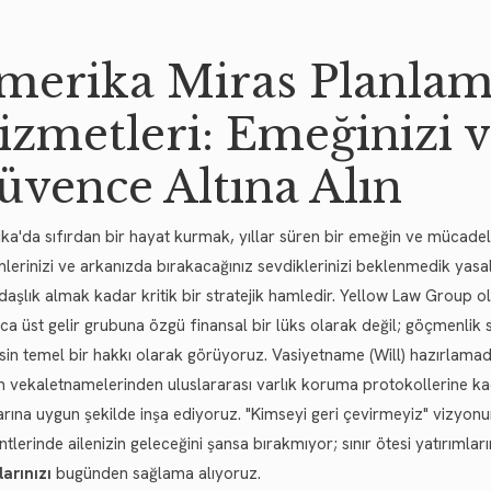
merika Miras Planlam
izmetleri: Emeğinizi ve
üvence Altına Alın
ka'da sıfırdan bir hayat kurmak, yıllar süren bir emeğin ve mücadel
imlerinizi ve arkanızda bırakacağınız sevdiklerinizi beklenmedik yas
daşlık almak kadar kritik bir stratejik hamledir. Yellow Law Group o
zca üst gelir grubuna özgü finansal bir lüks olarak değil; göçmenlik
sin temel bir hakkı olarak görüyoruz. Vasiyetname (Will) hazırlamad
 vekaletnamelerinden uluslararası varlık koruma protokollerine kad
arına uygun şekilde inşa ediyoruz. "Kimseyi geri çevirmeyiz" vizyo
ntlerinde ailenizin geleceğini şansa bırakmıyor; sınır ötesi yatırımları
larınızı
bugünden sağlama alıyoruz.