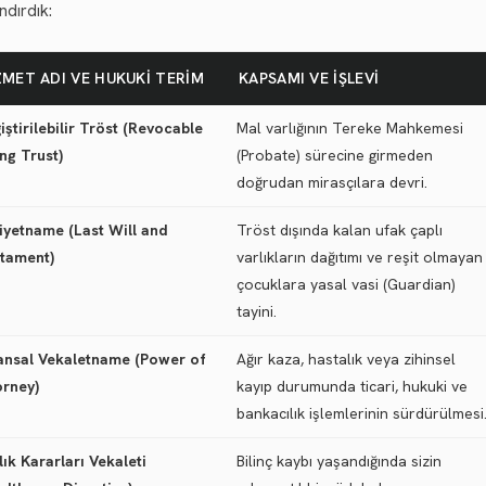
andırdık:
ZMET ADI VE HUKUKI TERIM
KAPSAMI VE İŞLEVI
iştirilebilir Tröst (Revocable
Mal varlığının Tereke Mahkemesi
ing Trust)
(Probate) sürecine girmeden
doğrudan mirasçılara devri.
iyetname (Last Will and
Tröst dışında kalan ufak çaplı
tament)
varlıkların dağıtımı ve reşit olmayan
çocuklara yasal vasi (Guardian)
tayini.
ansal Vekaletname (Power of
Ağır kaza, hastalık veya zihinsel
orney)
kayıp durumunda ticari, hukuki ve
bankacılık işlemlerinin sürdürülmesi
lık Kararları Vekaleti
Bilinç kaybı yaşandığında sizin