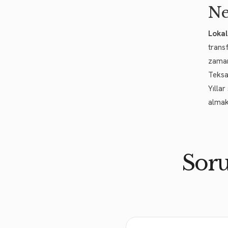
Ne
Lokal
trans
zaman
Teksa
Yılla
almak
Soru