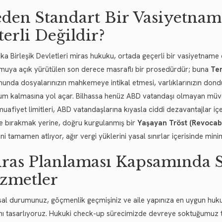
den Standart Bir Vasiyetnam
terli Değildir?
ka Birleşik Devletleri miras hukuku, ortada geçerli bir vasiyetname
muya açık yürütülen son derece masraflı bir prosedürdür; buna
Te
unda dosyalarınızın mahkemeye intikal etmesi, varlıklarınızın dondur
m kalmasına yol açar. Bilhassa henüz ABD vatandaşı olmayan müvek
uafiyet limitleri, ABD vatandaşlarına kıyasla ciddi dezavantajlar içe
ze bırakmak yerine, doğru kurgulanmış bir
Yaşayan Tröst (Revocabl
ni tamamen atlıyor, ağır vergi yüklerini yasal sınırlar içerisinde min
ras Planlaması Kapsamında
zmetler
sal durumunuz, göçmenlik geçmişiniz ve aile yapınıza en uygun huku
nı tasarlıyoruz. Hukuki check-up sürecimizde devreye soktuğumuz