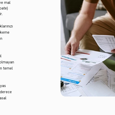
 ve mal
bate)
r.
klarınızı
ahkeme
an
l
t olmayan
an temel
 yas
 derece
asal