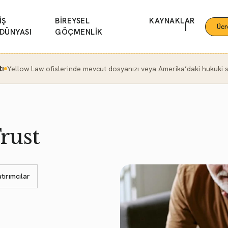
İŞ
BİREYSEL
KAYNAKLAR
|
Ücr
DÜNYASI
GÖÇMENLİK
tı
Yellow Law ofislerinde mevcut dosyanızı veya Amerika’daki hukuki se
rust
tırımcılar