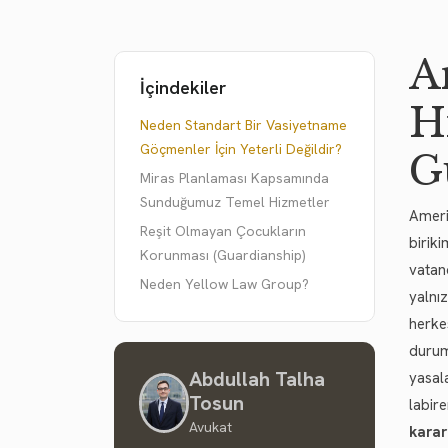
A
İçindekiler
H
Neden Standart Bir Vasiyetname
Göçmenler İçin Yeterli Değildir?
G
Miras Planlaması Kapsamında
Sunduğumuz Temel Hizmetler
Ameri
Reşit Olmayan Çocukların
birik
Korunması (Guardianship)
vatan
Neden Yellow Law Group?
yalnı
herke
durum
Abdullah Talha
yasal
Tosun
labire
Avukat
karar