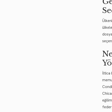
Ge
Se
Ülken
ülkel
dosya
seçene
Ne
Yö
İltic
memur
Condi
Chica
eğili
feder