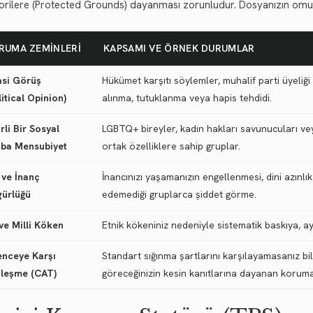
orilere (Protected Grounds) dayanması zorunludur. Dosyanızın omurg
RUMA ZEMINLERI
KAPSAMI VE ÖRNEK DURUMLAR
asi Görüş
Hükümet karşıtı söylemler, muhalif parti üyeliği
litical Opinion)
alınma, tutuklanma veya hapis tehdidi.
irli Bir Sosyal
LGBTQ+ bireyler, kadın hakları savunucuları ve
ba Mensubiyet
ortak özelliklere sahip gruplar.
 ve İnanç
İnancınızı yaşamanızın engellenmesi, dini azınl
ürlüğü
edemediği gruplarca şiddet görme.
 ve Milli Köken
Etnik kökeniniz nedeniyle sistematik baskıya, ay
enceye Karşı
Standart sığınma şartlarını karşılayamasanız bi
leşme (CAT)
göreceğinizin kesin kanıtlarına dayanan koruma