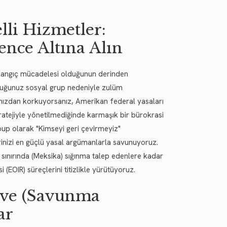
li Hizmetler:
ence Altına Alın
başlangıç mücadelesi olduğunun derinden
olduğunuz sosyal grup nedeniyle zulüm
nızdan korkuyorsanız, Amerikan federal yasaları
ratejiyle yönetilmediğinde karmaşık bir bürokrasi
oup olarak "Kimseyi geri çevirmeyiz"
lerinizi en güçlü yasal argümanlarla savunuyoruz.
 sınırında (Meksika) sığınma talep edenlere kadar
OIR) süreçlerini titizlikle yürütüyoruz.
sive (Savunma
ar