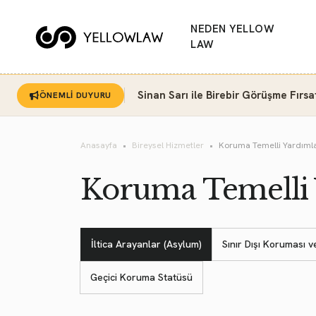
NEDEN YELLOW
LAW
Sinan Sarı ile Birebir Görüşme Fırsa
ÖNEMLİ DUYURU
Anasayfa
Bireysel Hizmetler
Koruma Temelli Yardımla
Koruma Temelli 
İltica Arayanlar (Asylum)
Sınır Dışı Koruması 
Geçici Koruma Statüsü