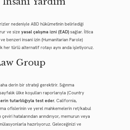
 İnsani Yardım
rizler nedeniyle ABD hükümetinin belirlediği
urur ve size
yasal çalışma izni (EAD)
sağlar. İltica
ve benzeri insani izin (Humanitarian Parole)
 her türlü alternatif rotayı aynı anda işletiyoruz.
 Law Group
a derin bir strateji gerektirir. Sığınma
sayfalık ülke koşulları raporlarıyla (Country
in tutarlılığıyla test eder.
California,
nma ofislerinin ve yerel mahkemelerin ret/kabul
zı çeviri hatalarından arındırıyor, memurun veya
mülasyonlarla hazırlıyoruz. Geleceğinizi ve