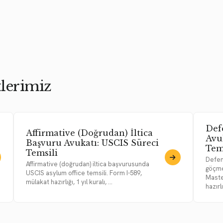
lerimiz
Def
Affirmative (Doğrudan) İltica
Avu
Başvuru Avukatı: USCIS Süreci
Tem
Temsili
Defen
Affirmative (doğrudan) iltica başvurusunda
göçme
USCIS asylum office temsili. Form I-589,
Maste
mülakat hazırlığı, 1 yıl kuralı, ...
hazırlığ