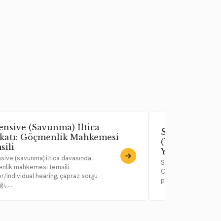
ensive (Savunma) İltica
Sınır Dışı En
katı: Göçmenlik Mahkemesi
(Withholding)
sili
Yüksek Eşik 
sive (savunma) iltica davasında
Sınır dışı engelleme 
nlik mahkemesi temsili.
CAT korumasında huk
r/individual hearing, çapraz sorgu
probability standardı
ı, ...