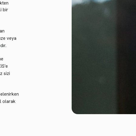
kten
i bir
an
nüze veya
dır.
me
IS'e
z sizi
celenirken
l olarak