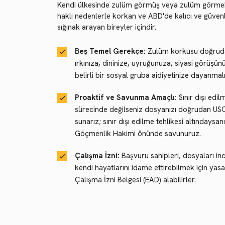
Kendi ülkesinde zulüm görmüş veya zulüm görme
haklı nedenlerle korkan ve ABD'de kalıcı ve güvenl
sığınak arayan bireyler içindir.
Beş Temel Gerekçe:
Zulüm korkusu doğrud
ırkınıza, dininize, uyruğunuza, siyasi görüşü
belirli bir sosyal gruba aidiyetinize dayanmalı
Proaktif ve Savunma Amaçlı:
Sınır dışı edil
sürecinde değilseniz dosyanızı doğrudan USC
sunarız; sınır dışı edilme tehlikesi altındaysanı
Göçmenlik Hakimi önünde savunuruz.
Çalışma İzni:
Başvuru sahipleri, dosyaları in
kendi hayatlarını idame ettirebilmek için yasa
Çalışma İzni Belgesi (EAD) alabilirler.