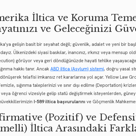
erika İltica ve Koruma Temel
yatınızı ve Geleceğinizi Güv
ka'ya gelişin basit bir seyahat değil; güvenlik, adalet ve yeni bir 
ndayız. Ülkenizdeki siyasi baskılar, inancınız, ırkınız veya mensup 
ecution) görüyor veya geri döndüğünüzde hayati tehlike yaşayacağı
sığınma hakkı tanır. Ancak
ABD iltica (Asylum) sistemi
, doğru yasal st
 dönüşerek telafisi imkansız ret kararlarına yol açar. Yellow Law Gr
emizle, sığınma taleplerinizi ve sınır dışı edilme (Deportation) kriz
t veya öğrenci vizesiyle gelip statü değiştirmek isteyenlerden, güney
üvekkillerimizin
I-589 iltica başvurularını
ve Göçmenlik Mahkemesi (E
firmative (Pozitif) ve Defen
melli) İltica Arasındaki Farkl