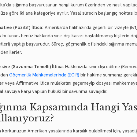
ka'da sığınma başvurusunun hangi kurum üzerinden ve nasıl yapılaca
nüze göre iki ana kategoriye ayrılır. Yasal sürecin başlangıç noktası
ative (Pozitif) İltica:
Amerika'da halihazırda geçerli bir vizeyle (B1
k bulunan, henüz hakkında sınır dışı kararı başlatılmamış kişilerin
tleri) yaptığı başvurudur. Süreç, göçmenlik ofisindeki sığınma mem
den ilerler.
sive (Savunma Temelli) İltica:
Hakkınızda sınır dışı edilme (Removal
udan
Göçmenlik Mahkemelerinde (EOIR)
bir hakime sunmanız gerekir.
er veya Affirmative iltica mülakatını geçemeyip dosyası mahkemeye 
al savcıya karşı yapılan hukuki bir savunma savaşıdır.
ğınma Kapsamında Hangi Yas
llanıyoruz?
 korkunuzun Amerikan yasalarında karşılık bulabilmesi için, yaşadığı