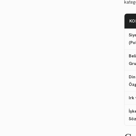
kateg
KO
Siy
(Po
Bel
Gru
Din
Özg
Irk
İşk
Söz