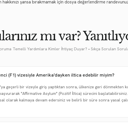
 hakkınızı şansa bırakmamak için dosya değerlendirme randevunu
larınız mı var? Yanıtlıy
oruma Temelli Yardımlara Kimler İhtiyaç Duyar? • Sıkça Sorulan Sorul
nci (F1) vizesiyle Amerika'dayken iltica edebilir miyim?
ka'ya geçerli bir vizeyle giriş yaptıktan sonra, ülkenize geri dönmekte
şvurarak "Affirmative Asylum" (Pozitif İltica) sürecini başlatabilirsin
al olarak kalmaya devam edersiniz ve belirli bir süre sonra yasal çalı