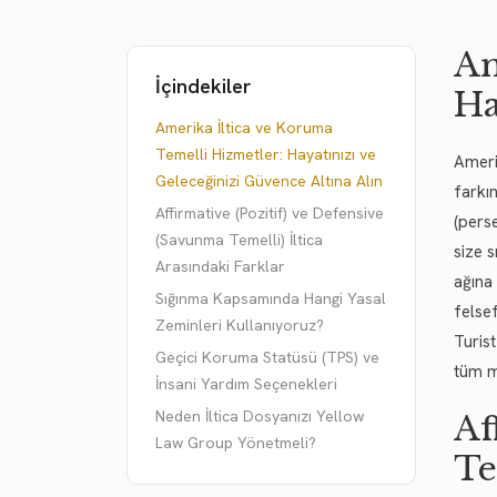
Am
İçindekiler
Ha
Amerika İltica ve Koruma
Temelli Hizmetler: Hayatınızı ve
Ameri
Geleceğinizi Güvence Altına Alın
farkı
Affirmative (Pozitif) ve Defensive
(pers
(Savunma Temelli) İltica
size 
Arasındaki Farklar
ağına
Sığınma Kapsamında Hangi Yasal
felsef
Zeminleri Kullanıyoruz?
Turis
Geçici Koruma Statüsü (TPS) ve
tüm m
İnsani Yardım Seçenekleri
Neden İltica Dosyanızı Yellow
Af
Law Group Yönetmeli?
Te