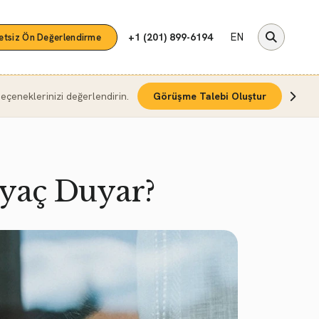
EN
+1 (201) 899-6194
etsiz Ön Değerlendirme
çeneklerinizi değerlendirin.
Görüşme Talebi Oluştur
iyaç Duyar?