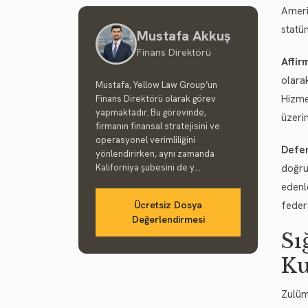
Ameri
statü
Mustafa Akkuş
Finans Direktörü
Affirm
olara
Mustafa, Yellow Law Group’un
Hizme
Finans Direktörü olarak görev
yapmaktadır. Bu görevinde,
üzerin
firmanın finansal stratejisini ve
operasyonel verimliliğini
Defen
yönlendirirken, aynı zamanda
Kaliforniya şubesini de y...
doğr
edenl
Ücretsiz Dosya
feder
Değerlendirmesi
Sı
Ku
Zulüm