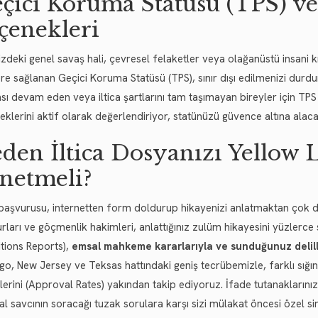
çici Koruma Statüsü (TPS) ve
çenekleri
izdeki genel savaş hali, çevresel felaketler veya olağanüstü insani k
ere sağlanan Geçici Koruma Statüsü (TPS), sınır dışı edilmenizi durd
sı devam eden veya iltica şartlarını tam taşımayan bireyler için TPS 
klerini aktif olarak değerlendiriyor, statünüzü güvence altına alacak
den İltica Dosyanızı Yellow
netmeli?
a başvurusu, internetten form doldurup hikayenizi anlatmaktan çok dah
ları ve göçmenlik hakimleri, anlattığınız zulüm hikayesini yüzlerce 
tions Reports),
emsal mahkeme kararlarıyla ve sunduğunuz deliller
go, New Jersey ve Teksas hattındaki geniş tecrübemizle, farklı sığı
mlerini (Approval Rates) yakından takip ediyoruz. İfade tutanaklarını
al savcının soracağı tuzak sorulara karşı sizi mülakat öncesi özel si