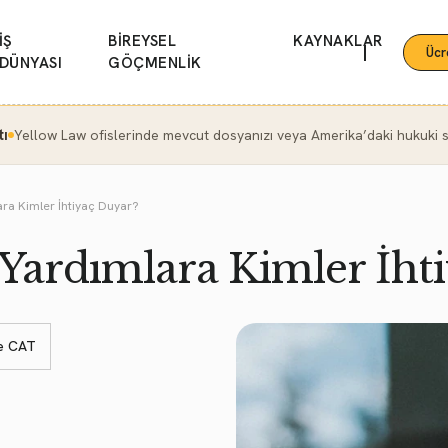
İŞ
BİREYSEL
KAYNAKLAR
|
Ücr
DÜNYASI
GÖÇMENLİK
tı
Yellow Law ofislerinde mevcut dosyanızı veya Amerika’daki hukuki se
ra Kimler İhtiyaç Duyar?
Yardımlara Kimler İht
ve CAT