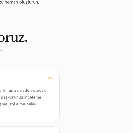
zu hemen oluşturun.
oruz.
ar
n korkmanıza neden olacak
iz. Başvurunuz inceleme
şma izni alma hakkı