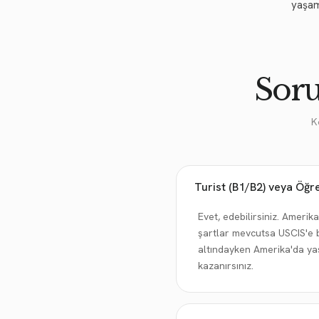
yaşam
Soru
K
Turist (B1/B2) veya Öğre
Evet, edebilirsiniz. Ameri
şartlar mevcutsa USCIS'e ba
altındayken Amerika'da yas
kazanırsınız.