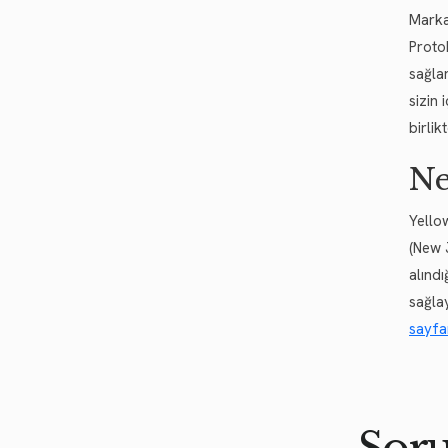
Marka
Proto
sağlar
sizin
birli
Ne
Yellow
(New 
alınd
sağla
sayf