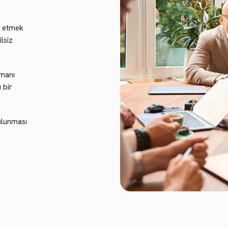
t etmek
ilsiz
manı
 bir
ulunması