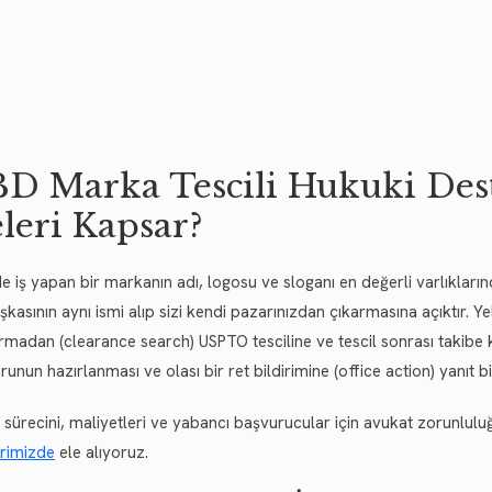
D Marka Tescili Hukuki Des
leri Kapsar?
 iş yapan bir markanın adı, logosu ve sloganı en değerli varlıklarınd
aşkasının aynı ismi alıp sizi kendi pazarınızdan çıkarmasına açıktır
ırmadan (clearance search) USPTO tesciline ve tescil sonrası takibe k
runun hazırlanması ve olası bir ret bildirimine (office action) yanıt
l sürecini, maliyetleri ve yabancı başvurucular için avukat zorunlu
rimizde
ele alıyoruz.