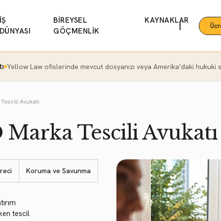
İŞ
BİREYSEL
KAYNAKLAR
|
Ücr
DÜNYASI
GÖÇMENLİK
tı
Yellow Law ofislerinde mevcut dosyanızı veya Amerika’daki hukuki se
Tescili Avukatı
 Marka Tescili Avukatı
reci
Koruma ve Savunma
tırım
en tescil