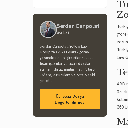
Tü
Zo
Serdar Canpolat
Türki
Avukat
(fore
zorund
Serdar Canpolat, Yellow Law
Türki
Group’ta avukat olarak görev
Law G
yapmakta olup, şirketler hukuku,
ticari işlemler ve ticari davalar
alanlarında uzmanlaşmıştır. Start-
Te
up’lara, kuruculara ve orta ölçekli
şirket...
ABD m
üzeri
Ücretsiz Dosya
kullan
Değerlendirmesi
350 U
Ma