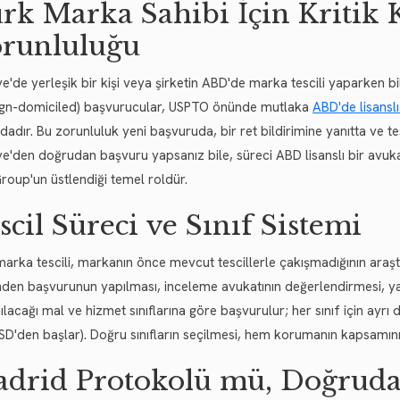
rk Marka Sahibi İçin Kritik
runluluğu
ye'de yerleşik bir kişi veya şirketin ABD'de marka tescili yaparken 
ign-domiciled) başvurucular, USPTO önünde mutlaka
ABD'de lisanslı
adır. Bu zorunluluk yeni başvuruda, bir ret bildirimine yanıtta ve te
ye'den doğrudan başvuru yapsanız bile, süreci ABD lisanslı bir avukat
roup'un üstlendiği temel roldür.
scil Süreci ve Sınıf Sistemi
arka tescili, markanın önce mevcut tescillerle çakışmadığının araşt
nden başvurunun yapılması, inceleme avukatının değerlendirmesi, yay
ılacağı mal ve hizmet sınıflarına göre başvurulur; her sınıf için ayrı d
SD'den başlar). Doğru sınıfların seçilmesi, hem korumanın kapsamını
drid Protokolü mü, Doğru