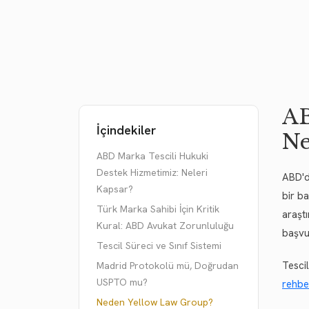
AB
İçindekiler
Ne
ABD Marka Tescili Hukuki
Destek Hizmetimiz: Neleri
ABD'de
Kapsar?
bir b
Türk Marka Sahibi İçin Kritik
araşt
Kural: ABD Avukat Zorunluluğu
başvu
Tescil Süreci ve Sınıf Sistemi
Tesci
Madrid Protokolü mü, Doğrudan
USPTO mu?
rehbe
Neden Yellow Law Group?