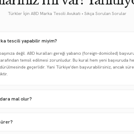
larınız mı var? Yanıtlıy
Türkler İçin ABD Marka Tescili Avukatı • Sıkça Sorulan Sorular
a tescili yapabilir miyim?
başınıza değil. ABD kuralları gereği yabancı (foreign-domiciled) başv
 tarafından temsil edilmesi zorunludur. Bu kural hem yeni başvuruda hem
dürülmesinde geçerlidir. Yani Türkiye'den başvurabilirsiniz, ancak süre
ktir.
dara mal olur?
sürer?