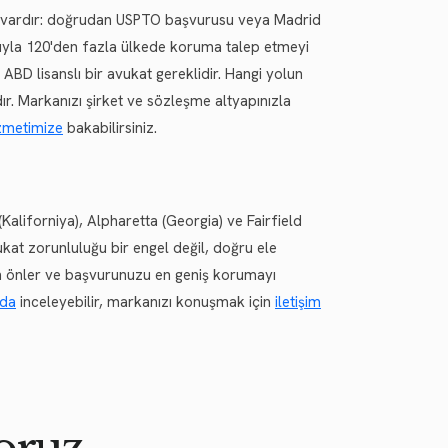
yol vardır: doğrudan USPTO başvurusu veya Madrid
ruyla 120'den fazla ülkede koruma talep etmeyi
 ABD lisanslı bir avukat gereklidir. Hangi yolun
ır. Markanızı şirket ve sözleşme altyapınızla
zmetimize
bakabilirsiniz.
(Kaliforniya), Alpharetta (Georgia) ve Fairfield
kat zorunluluğu bir engel değil, doğru ele
tan önler ve başvurunuzu en geniş korumayı
zda
inceleyebilir, markanızı konuşmak için
iletişim