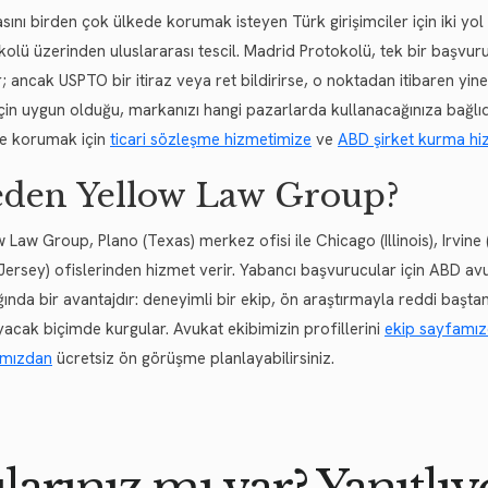
sını birden çok ülkede korumak isteyen Türk girişimciler için iki 
kolü üzerinden uluslararası tescil. Madrid Protokolü, tek bir başvu
; ancak USPTO bir itiraz veya ret bildirirse, o noktadan itibaren yine
 için uygun olduğu, markanızı hangi pazarlarda kullanacağınıza bağlıd
kte korumak için
ticari sözleşme hizmetimize
ve
ABD şirket kurma hi
den Yellow Law Group?
 Law Group, Plano (Texas) merkez ofisi ile Chicago (Illinois), Irvine 
Jersey) ofislerinden hizmet verir. Yabancı başvurucular için ABD avu
ığında bir avantajdır: deneyimli bir ekip, ön araştırmayla reddi baş
yacak biçimde kurgular. Avukat ekibimizin profillerini
ekip sayfamı
amızdan
ücretsiz ön görüşme planlayabilirsiniz.