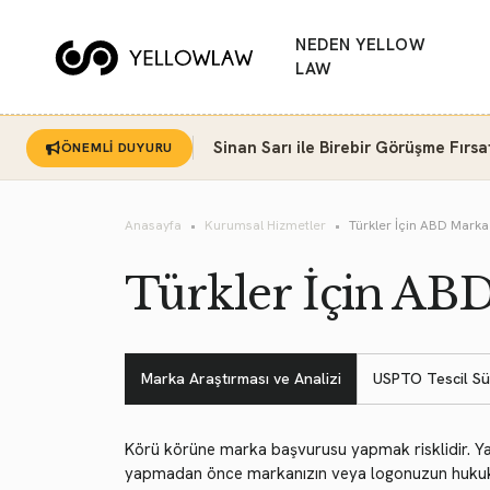
NEDEN YELLOW
LAW
Sinan Sarı ile Birebir Görüşme Fırsa
ÖNEMLİ DUYURU
Anasayfa
Kurumsal Hizmetler
Türkler İçin ABD Marka 
Türkler İçin ABD
Marka Araştırması ve Analizi
USPTO Tescil Sü
Körü körüne marka başvurusu yapmak risklidir. Ya
yapmadan önce markanızın veya logonuzun hukuk