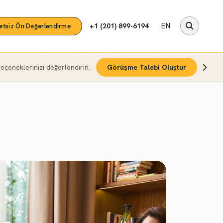
EN
+1 (201) 899-6194
etsiz Ön Değerlendirme
çeneklerinizi değerlendirin.
Görüşme Talebi Oluştur