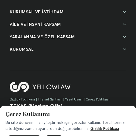
KURUMSAL VE İSTİHDAM
AİLE VE İNSANİ KAPSAM
YARALANMA VE ÖZEL KAPSAM
KURUMSAL
Gizlilik Politikası
|
Hizmet Şartları
|
Yasal Uyarı
|
Çerez Politikası
TEXAS (Merkez Ofis)
Çerez Kullanımı
730 E Park Blvd, Suite 100 Plano, TX 75074
contact@yellow.law
Bu site deneyiminizi iyileştirmek için çerezler kullanır. Tercihlerinizi
istediğiniz zaman ayarlardan değiştirebilirsiniz.
Gizlilik Politikası