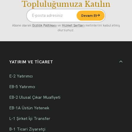
Topluluğumuza Katılın
Devam Et
Abone olarak
Gizlilik Politikası
ve
Hizmet Şartları
metinlerini kabul etmiş
olursunuz.
YATIRIM VE TİCARET
E-2 Yatırımcı
EB-5 Yatırımcı
EB-2 Ulusal Çıkar Muafiyeti
EB-1A Üstün Yetenek
L-1 Şirket İçi Transfer
B-1 Ticari Ziyaretçi