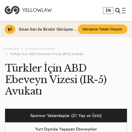
EN
Sinan Sarı ile Birebir Görüşme Fırsatı
Görüşme Talebi Oluştur
Anasayfa
Bireysel Hizmetler
Türkler İçin ABD Ebeveyn Vizesi (IR-5) Avukatı
Türkler İçin ABD
Ebeveyn Vizesi (IR-5)
Avukatı
Sponsor Vatandaşlar (21 Yaş ve Üstü)
Yurt Dışında Yaşayan Ebeveynler