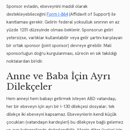
Sponsor evladın, ebeveynini maddi olarak
destekleyebileceğini
Form I-864
(Affidavit of Support) ile
kanıtlaması gerekir. Gelirin federal yoksulluk sınırının en az
yüzde 125'i düzeyinde olması beklenir. Sponsorun geliri
yetersizse, varlıklar kullanılabilir veya gelir şartını karşılayan
bir ortak sponsor (joint sponsor) devreye girebilir. Mali
sponsorluğun doğru kurgulanması, sürecin en sık takıldığı
noktalardan biridir.
Anne ve Baba İçin Ayrı
Dilekçeler
Hem anneyi hem babayı getirmek isteyen ABD vatandaşı,
her bir ebeveyn için ayrı bir I-130 dilekçesi dosyalar; tek
dilekçe iki ebeveyni kapsamaz. Ebeveynlerin kendi küçük
çocukları (vatandaşın kardeşleri) bu dilekçeye bağlı gelemez
ve ayrı kategorilerde değerlendirilir. Ailenin diğer üyeleri için