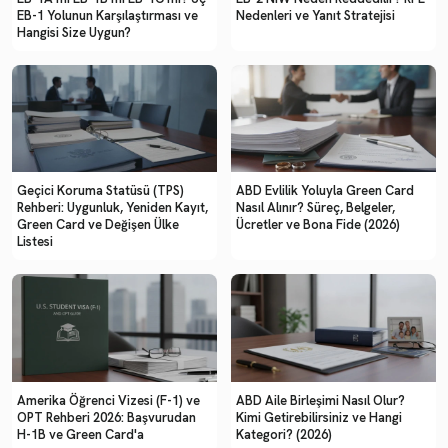
EB-1 Yolunun Karşılaştırması ve
Nedenleri ve Yanıt Stratejisi
Hangisi Size Uygun?
Hem Türkiye'de hem de ABD'de edindiği çeşitli deneyimler,
göçmenlik avukatı olarak çalışmalarını şekillendirmeye devam
etmekte ve bireylerin ve ailelerin karmaşık hukuki süreçleri
aşmalarına yardımcı olmaktadır.
Geçici Koruma Statüsü (TPS)
ABD Evlilik Yoluyla Green Card
Rehberi: Uygunluk, Yeniden Kayıt,
Nasıl Alınır? Süreç, Belgeler,
Green Card ve Değişen Ülke
Ücretler ve Bona Fide (2026)
Listesi
Amerika Öğrenci Vizesi (F-1) ve
ABD Aile Birleşimi Nasıl Olur?
OPT Rehberi 2026: Başvurudan
Kimi Getirebilirsiniz ve Hangi
H-1B ve Green Card'a
Kategori? (2026)