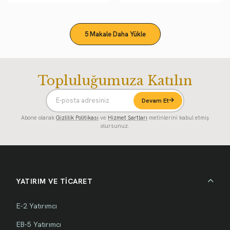
5 Makale Daha Yükle
Topluluğumuza Katılın
Devam Et
Abone olarak
Gizlilik Politikası
ve
Hizmet Şartları
metinlerini kabul etmiş
olursunuz.
YATIRIM VE TİCARET
E-2 Yatırımcı
EB-5 Yatırımcı