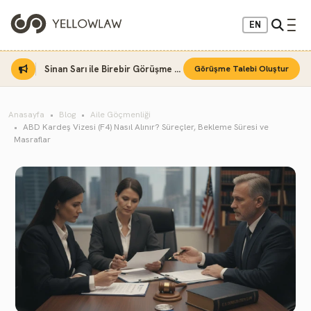
EN
Sinan Sarı ile Birebir Görüşme Fırsatı
Görüşme Talebi Oluştur
Anasayfa
Blog
Aile Göçmenliği
ABD Kardeş Vizesi (F4) Nasıl Alınır? Süreçler, Bekleme Süresi ve
Masraflar