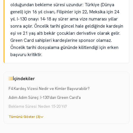
olduğundan bekleme süresi uzundur: Türkiye (Dünya
geneli) için 16 yıl civarı, Filipinler için 22, Meksika için 24
yıl. I-130 onayı 14-18 ay sürer ama vize numarası yıllar
sonra açılır. Öncelik tarihi güncel hale geldiğinde kardeşin
eşi ve 21 yaş altı bekâr çocukları derivative olarak gelir.
Green Card sahipleri kardeşlerine sponsor olamaz.
Öncelik tarihi dosyalama gününde kilitlendiği için erken
başvuru kritiktir.
İçindekiler
F4 Kardeş Vizesi Nedir ve Kimler Başvurabilir?
Adım Adım Süreç: I-130'dan Green Card'a
Bekleme Süresi: Neden 15-20 Yıl?
Tümünü Göster (3)