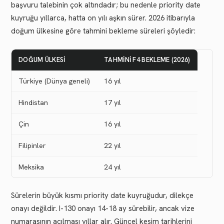
başvuru talebinin çok altındadır; bu nedenle priority date
kuyruğu yıllarca, hatta on yılı aşkın sürer. 2026 itibarıyla
doğum ülkesine göre tahmini bekleme süreleri şöyledir:
DOĞUM ÜLKESI
TAHMINI F4 BEKLEME (2026)
Türkiye (Dünya geneli)
16 yıl
Hindistan
17 yıl
Çin
16 yıl
Filipinler
22 yıl
Meksika
24 yıl
Sürelerin büyük kısmı priority date kuyruğudur, dilekçe
onayı değildir. I-130 onayı 14-18 ay sürebilir, ancak vize
numarasının açılması yıllar alır. Güncel kesim tarihlerini