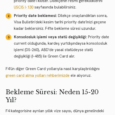
priority date'i kilitler. Dilekçenin resmî gerekliliklerini
USCIS I-130
sayfasında bulabilirsiniz.
Priority date beklemesi:
Dilekçe onaylandıktan sonra,
Visa Bulletin'deki kesim tarihi priority date'inizi geçene
kadar beklersiniz. F4'te bekleme süresi uzundur.
Konsolosluk işlemi veya statü değişikliği:
Priority date
current olduğunda, kardeş yurtdışındaysa konsolosluk
işlemi (DS-260), ABD'de yasal statüdeyse statü
değişikliği (I-485) ile Green Card alır.
F4'ün diğer Green Card yollarıyla nasıl karşılaştırıldığını
green card alma yolları rehberimizde
ele alıyoruz.
Bekleme Süresi: Neden 15-20
Yıl?
F4 kategorisine ayrılan yıllık vize sayısı, dünya genelindeki