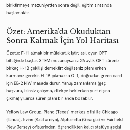
biriktirmeye mezuniyetten sonra değil, eğitim sırasında
başlamaktır.
Özet: Amerika'da Okuduktan
Sonra Kalmak İçin Yol Haritası
Özetle: F-1'i almak bir mülakatlık iştir; asıl oyun OPT
bittiğinde başlar. STEM mezunuysanız 36 aylık OPT süreniz
birkaç H-1B çekilişi demektir; değilseniz planı erken
kurmanız gerekir. H-1B çıkmazsa O-1, doğrudan green card
için EB-2 NIW masada durur. Yanlış zamanlama (geç
başvuru, izinsiz çalışma, dilekçe beklerken yurt dışına
çıkma) yıllarca süren planı bir anda bozabilir.
Yellow Law Group, Plano (Texas) merkez ofisi ile Chicago
(Illinois), Irvine (Kaliforniya), Alpharetta (Georgia) ve Fairfield
(New Jersey) ofislerinden, öğrencilikten kalıcı statüye geçişi