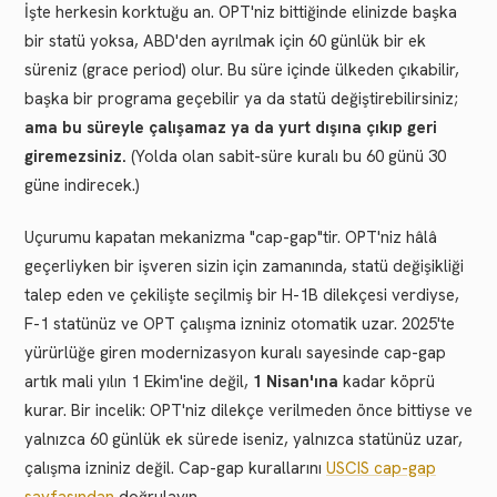
İşte herkesin korktuğu an. OPT'niz bittiğinde elinizde başka
bir statü yoksa, ABD'den ayrılmak için 60 günlük bir ek
süreniz (grace period) olur. Bu süre içinde ülkeden çıkabilir,
başka bir programa geçebilir ya da statü değiştirebilirsiniz;
ama bu süreyle çalışamaz ya da yurt dışına çıkıp geri
giremezsiniz.
(Yolda olan sabit-süre kuralı bu 60 günü 30
güne indirecek.)
Uçurumu kapatan mekanizma "cap-gap"tir. OPT'niz hâlâ
geçerliyken bir işveren sizin için zamanında, statü değişikliği
talep eden ve çekilişte seçilmiş bir H-1B dilekçesi verdiyse,
F-1 statünüz ve OPT çalışma izniniz otomatik uzar. 2025'te
yürürlüğe giren modernizasyon kuralı sayesinde cap-gap
artık mali yılın 1 Ekim'ine değil,
1 Nisan'ına
kadar köprü
kurar. Bir incelik: OPT'niz dilekçe verilmeden önce bittiyse ve
yalnızca 60 günlük ek sürede iseniz, yalnızca statünüz uzar,
çalışma izniniz değil. Cap-gap kurallarını
USCIS cap-gap