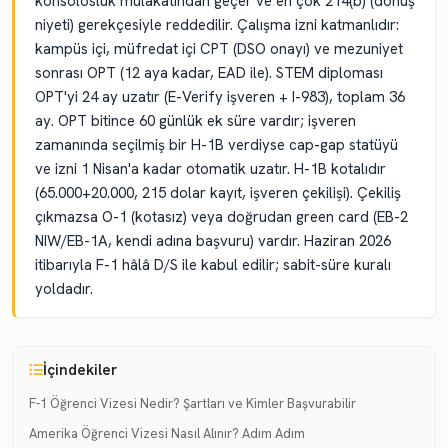
konsolosluk mülakatından geçer ve en çok 214(b) (dönüş
niyeti) gerekçesiyle reddedilir. Çalışma izni katmanlıdır:
kampüs içi, müfredat içi CPT (DSO onayı) ve mezuniyet
sonrası OPT (12 aya kadar, EAD ile). STEM diploması
OPT'yi 24 ay uzatır (E-Verify işveren + I-983), toplam 36
ay. OPT bitince 60 günlük ek süre vardır; işveren
zamanında seçilmiş bir H-1B verdiyse cap-gap statüyü
ve izni 1 Nisan'a kadar otomatik uzatır. H-1B kotalıdır
(65.000+20.000, 215 dolar kayıt, işveren çekilişi). Çekiliş
çıkmazsa O-1 (kotasız) veya doğrudan green card (EB-2
NIW/EB-1A, kendi adına başvuru) vardır. Haziran 2026
itibarıyla F-1 hâlâ D/S ile kabul edilir; sabit-süre kuralı
yoldadır.
İçindekiler
F-1 Öğrenci Vizesi Nedir? Şartları ve Kimler Başvurabilir
Amerika Öğrenci Vizesi Nasıl Alınır? Adım Adım