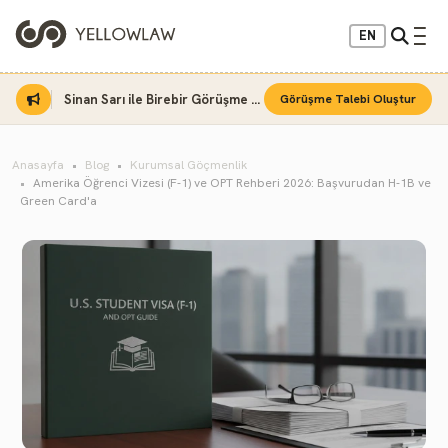
EN
Sinan Sarı ile Birebir Görüşme Fırsatı
Görüşme Talebi Oluştur
Anasayfa
Blog
Kurumsal Göçmenlik
Amerika Öğrenci Vizesi (F-1) ve OPT Rehberi 2026: Başvurudan H-1B ve
Green Card'a