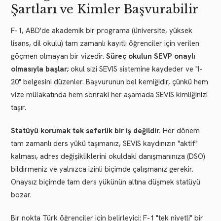
Şartları ve Kimler Başvurabilir
F-1, ABD'de akademik bir programa (üniversite, yüksek
lisans, dil okulu) tam zamanlı kayıtlı öğrenciler için verilen
göçmen olmayan bir vizedir.
Süreç okulun SEVP onaylı
olmasıyla başlar;
okul sizi SEVIS sistemine kaydeder ve "I-
20" belgesini düzenler. Başvurunun bel kemiğidir, çünkü hem
vize mülakatında hem sonraki her aşamada SEVIS kimliğinizi
taşır.
Statüyü korumak tek seferlik bir iş değildir.
Her dönem
tam zamanlı ders yükü taşımanız, SEVIS kaydınızın "aktif"
kalması, adres değişikliklerini okuldaki danışmanınıza (DSO)
bildirmeniz ve yalnızca izinli biçimde çalışmanız gerekir.
Onaysız biçimde tam ders yükünün altına düşmek statüyü
bozar.
Bir nokta Türk öğrenciler için belirleyici: F-1 "tek niyetli" bir