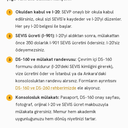
Okuldan kabul ve I-20:
SEVP onaylı bir okula kabul
edilirsiniz, okul sizi SEVIS'e kaydeder ve I-20'yi düzenler.
Her şey I-20 belgesi ile başlar.
SEVIS ücreti (I-901):
I-20'yi aldıktan sonra, mülakattan
önce 350 dolarlık I-901 SEVIS ücretini ödersiniz. I-20'siz
ödeyemezsiniz.
DS-160 ve mülakat randevusu:
Çevrim içi DS-160
formunu doldurur (I-20'deki SEVIS kimliğini girerek),
vize ücretini öder ve İstanbul ya da Ankara'daki
konsolosluktan randevu alırsınız. Formların ayrıntısını
DS-160 ve DS-260 rehberimizde
ele alıyoruz.
Konsolosluk mülakatı:
Pasaport, DS-160 onay sayfası,
fotoğraf, orijinal I-20 ve SEVIS ücret makbuzuyla
mülakata girersiniz. Memur hem akademik
uygunluğunuzu hem dönüş niyetinizi tartar.