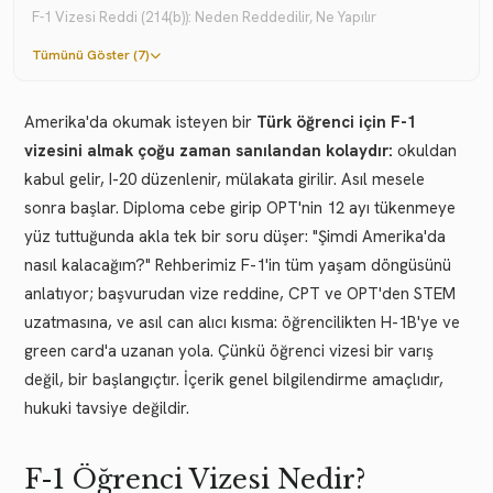
F-1 Vizesi Reddi (214(b)): Neden Reddedilir, Ne Yapılır
Tümünü Göster (7)
Amerika'da okumak isteyen bir
Türk öğrenci için F-1
vizesini almak çoğu zaman sanılandan kolaydır:
okuldan
kabul gelir, I-20 düzenlenir, mülakata girilir. Asıl mesele
sonra başlar. Diploma cebe girip OPT'nin 12 ayı tükenmeye
yüz tuttuğunda akla tek bir soru düşer: "Şimdi Amerika'da
nasıl kalacağım?" Rehberimiz F-1'in tüm yaşam döngüsünü
anlatıyor; başvurudan vize reddine, CPT ve OPT'den STEM
uzatmasına, ve asıl can alıcı kısma: öğrencilikten H-1B'ye ve
green card'a uzanan yola. Çünkü öğrenci vizesi bir varış
değil, bir başlangıçtır. İçerik genel bilgilendirme amaçlıdır,
hukuki tavsiye değildir.
F-1 Öğrenci Vizesi Nedir?