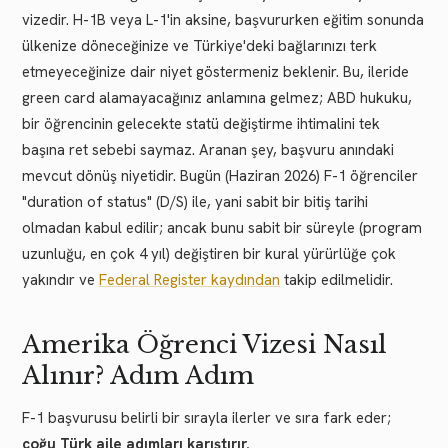
vizedir. H-1B veya L-1'in aksine, başvururken eğitim sonunda
ülkenize döneceğinize ve Türkiye'deki bağlarınızı terk
etmeyeceğinize dair niyet göstermeniz beklenir. Bu, ileride
green card alamayacağınız anlamına gelmez; ABD hukuku,
bir öğrencinin gelecekte statü değiştirme ihtimalini tek
başına ret sebebi saymaz. Aranan şey, başvuru anındaki
mevcut dönüş niyetidir. Bugün (Haziran 2026) F-1 öğrenciler
"duration of status" (D/S) ile, yani sabit bir bitiş tarihi
olmadan kabul edilir; ancak bunu sabit bir süreyle (program
uzunluğu, en çok 4 yıl) değiştiren bir kural yürürlüğe çok
yakındır ve
Federal Register kaydından
takip edilmelidir.
Amerika Öğrenci Vizesi Nasıl
Alınır? Adım Adım
F-1 başvurusu belirli bir sırayla ilerler ve sıra fark eder;
çoğu Türk aile adımları karıştırır.