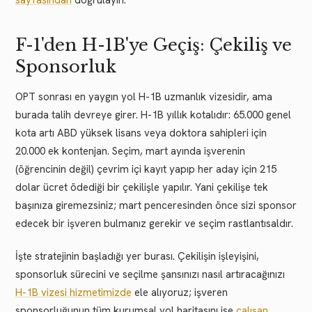
sayfasından
doğrulayın.
F-1'den H-1B'ye Geçiş: Çekiliş ve
Sponsorluk
OPT sonrası en yaygın yol H-1B uzmanlık vizesidir, ama
burada talih devreye girer. H-1B yıllık kotalıdır: 65.000 genel
kota artı ABD yüksek lisans veya doktora sahipleri için
20.000 ek kontenjan. Seçim, mart ayında işverenin
(öğrencinin değil) çevrim içi kayıt yapıp her aday için 215
dolar ücret ödediği bir çekilişle yapılır. Yani çekilişe tek
başınıza giremezsiniz; mart penceresinden önce sizi sponsor
edecek bir işveren bulmanız gerekir ve seçim rastlantısaldır.
İşte stratejinin başladığı yer burası. Çekilişin işleyişini,
sponsorluk sürecini ve seçilme şansınızı nasıl artıracağınızı
H-1B vizesi hizmetimizde
ele alıyoruz; işveren
sponsorluğunun tüm kurumsal yol haritasını ise
çalışan