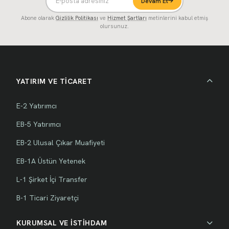
Devam Et
Abone olarak
Gizlilik Politikası
ve
Hizmet Şartları
metinlerini kabul etmiş
olursunuz.
YATIRIM VE TİCARET
E-2 Yatırımcı
EB-5 Yatırımcı
EB-2 Ulusal Çıkar Muafiyeti
EB-1A Üstün Yetenek
L-1 Şirket İçi Transfer
B-1 Ticari Ziyaretçi
KURUMSAL VE İSTİHDAM