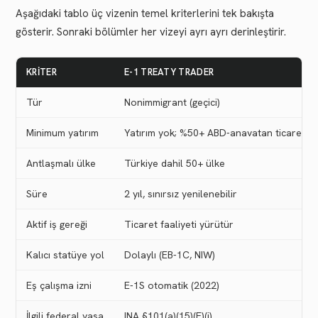
Aşağıdaki tablo üç vizenin temel kriterlerini tek bakışta
gösterir. Sonraki bölümler her vizeyi ayrı ayrı derinleştirir.
KRITER
E-1 TREATY TRADER
Tür
Nonimmigrant (geçici)
Minimum yatırım
Yatırım yok; %50+ ABD-anavatan ticareti g
Antlaşmalı ülke
Türkiye dahil 50+ ülke
Süre
2 yıl, sınırsız yenilenebilir
Aktif iş gereği
Ticaret faaliyeti yürütür
Kalıcı statüye yol
Dolaylı (EB-1C, NIW)
Eş çalışma izni
E-1S otomatik (2022)
İlgili federal yasa
INA §101(a)(15)(E)(i)