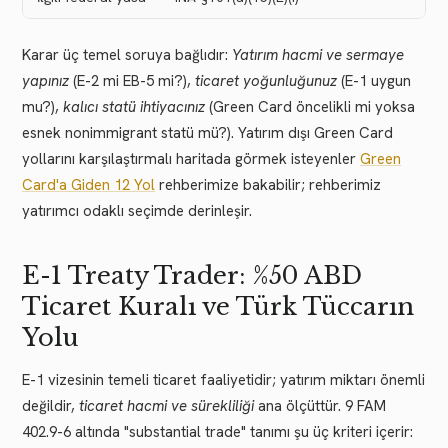
Karar üç temel soruya bağlıdır:
Yatırım hacmi ve sermaye
yapınız
(E-2 mi EB-5 mi?),
ticaret yoğunluğunuz
(E-1 uygun
mu?),
kalıcı statü ihtiyacınız
(Green Card öncelikli mi yoksa
esnek nonimmigrant statü mü?). Yatırım dışı Green Card
yollarını karşılaştırmalı haritada görmek isteyenler
Green
Card'a Giden 12 Yol
rehberimize bakabilir; rehberimiz
yatırımcı odaklı seçimde derinleşir.
E-1 Treaty Trader: %50 ABD
Ticaret Kuralı ve Türk Tüccarın
Yolu
E-1 vizesinin temeli ticaret faaliyetidir; yatırım miktarı önemli
değildir,
ticaret hacmi ve sürekliliği
ana ölçüttür. 9 FAM
402.9-6 altında "substantial trade" tanımı şu üç kriteri içerir: