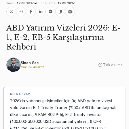
•
Yayın:
19.05.2026
Güncelleme:
19.05.2026
ABD Yatırım Vizeleri 2026: E-
1, E-2, EB-5 Karşılaştırma
Rehberi
Sinan Sarı
7 dk okuma
Kurucu Avukat
KISA CEVAP
2026'da yabancı girişimciler için üç ABD yatırım vizesi
yolu vardır: E-1 Treaty Trader (%50+ ABD ile antlaşmalı
ülke ticareti, 9 FAM 402.9-6), E-2 Treaty Investor
(100.000-300.000 USD substantial yatırım, 8 CFR
§214.2(e)) ve EB-5 Investor (800.000-1.050.000 USD