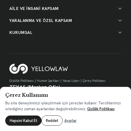
AİLE VE İNSANİ KAPSAM
YARALANMA VE ÖZEL KAPSAM
KURUMSAL
Gizlilik Politikası
|
Hizmet Şartları
|
Yasal Uyarı
|
Çerez Politikası
TEXAS (Merkez Ofis)
Çerez Kullanımı
730 E Park Blvd, Suite 100 Plano, TX 75074
contact@yellow.law
Bu site deneyiminizi iyileştirmek için çerezler kullanır. Tercihlerinizi
istediğiniz zaman ayarlardan değiştirebilirsiniz.
Gizlilik Politikası
Hepsini Kabul Et
Reddet
Ayarlar