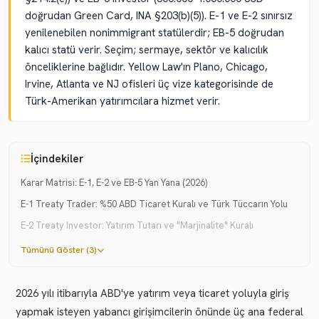
doğrudan Green Card, INA §203(b)(5)). E-1 ve E-2 sınırsız
yenilenebilen nonimmigrant statülerdir; EB-5 doğrudan
kalıcı statü verir. Seçim; sermaye, sektör ve kalıcılık
önceliklerine bağlıdır. Yellow Law'ın Plano, Chicago,
Irvine, Atlanta ve NJ ofisleri üç vize kategorisinde de
Türk-Amerikan yatırımcılara hizmet verir.
İçindekiler
Karar Matrisi: E-1, E-2 ve EB-5 Yan Yana (2026)
E-1 Treaty Trader: %50 ABD Ticaret Kuralı ve Türk Tüccarın Yolu
E-2 Treaty Investor: Yatırım Tutarı ve "Marjinalite" Kuralı
Tümünü Göster (3)
2026 yılı itibarıyla ABD'ye yatırım veya ticaret yoluyla giriş
yapmak isteyen yabancı girişimcilerin önünde üç ana federal