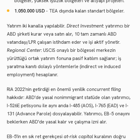
bölgeler, yüksek işsizlik bölgeleri ve altyapı projeleri.
1.050.000 USD
- TEA dışında kalan standart bölgeler.
Yatırım iki kanalla yapılabilir.
Direct Investment
: yatırımcı bir
ABD şirketi kurar veya satın alır, 10 tam zamanlı ABD
vatandaşı/LPR çalışan istihdam eder ve işi aktif yönetir.
Regional Center
: USCIS onaylı bir bölgesel merkezin
yürüttüğü ortak yatırım fonuna pasif katılım sağlanır; iş
yaratma kanıtı dolaylı yöntemlerle (indirect ve induced
employment) hesaplanır.
RIA 2022'nin getirdiği en önemli yenilik
concurrent filing
hakkıdır: ABD'de yasal nonimmigrant statüde olan yatırımcı,
I-526E petisyonu ile aynı anda I-485 (AOS), I-765 (EAD) ve I-
131 (Advance Parole) dosyalayabilir. Yatırımcı, EB-5 onayını
beklerken ABD'de yasal kalır ve çalışma izni alır.
EB-5'in en sık ret gerekçesi
at-risk capital
kuralının doğru