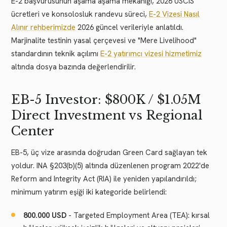
E-2 başvurusunun aşama aşama mekaniği, 2026 USCIS
ücretleri ve konsolosluk randevu süreci,
E-2 Vizesi Nasıl
Alınır rehberimizde
2026 güncel verileriyle anlatıldı.
Marjinalite testinin yasal çerçevesi ve "Mere Livelihood"
standardının teknik açılımı
E-2 yatırımcı vizesi hizmetimiz
altında dosya bazında değerlendirilir.
EB-5 Investor: $800K / $1.05M
Direct Investment vs Regional
Center
EB-5, üç vize arasında doğrudan Green Card sağlayan tek
yoldur. INA §203(b)(5) altında düzenlenen program 2022'de
Reform and Integrity Act (RIA) ile yeniden yapılandırıldı;
minimum yatırım eşiği iki kategoride belirlendi:
800.000 USD
- Targeted Employment Area (TEA): kırsal