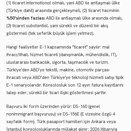
(1) ticaret
international
olmalı, yani ABD ile antlaşmalı ülke
(Türkiye dahil) arasında gerçekleşmeli, (2) ticaret hacminin
%50'sinden fazlası
ABD ile antlaşmalı ülke arasında olmalı,
(3) ticaret
substantial
, yani sürekli ve düzenli bir akış
göstermeli (tek seferlik büyük işlem yetmez).
Hangi faaliyetler E-1 kapsamında "ticaret" sayılır: mal
ihracı/ithali, hizmet ticareti (danışmanlık, mühendislik, IT),
uluslararası bankacılık, sigorta, taşımacılık ve turizm.
Türkiye'den ABD'ye tekstil, makine, otomotiv parçası
ihracatı veya ABD'den Türkiye'ye teknoloji hizmeti satışı tipik
E-1 senaryolarıdır. Konsolosluk son 12 ayın fatura kayıtlarını
talep eder; sürekli bir ticari ilişki gösterilmesi şarttır.
Başvuru iki form üzerinden yürür: DS-160 (genel
nonimmigrant başvurusu) ve DS-156E (E vizesine özgü 4
sayfalık form). Türk pasaport hamilleri için Ankara veya
İstanbul konsolosluklarında mülakat alınır; 2026 itibarıyla