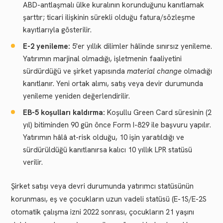
ABD-antlaşmalı ülke kuralının korunduğunu kanıtlamak
şarttır; ticari ilişkinin sürekli olduğu fatura/sözleşme
kayıtlarıyla gösterilir.
E-2 yenileme:
5'er yıllık dilimler hâlinde sınırsız yenileme.
Yatırımın marjinal olmadığı, işletmenin faaliyetini
sürdürdüğü ve şirket yapısında
material change
olmadığı
kanıtlanır. Yeni ortak alımı, satış veya devir durumunda
yenileme yeniden değerlendirilir.
EB-5 koşulları kaldırma:
Koşullu Green Card süresinin (2
yıl) bitiminden 90 gün önce Form I-829 ile başvuru yapılır.
Yatırımın hâlâ at-risk olduğu, 10 işin yaratıldığı ve
sürdürüldüğü kanıtlanırsa kalıcı 10 yıllık LPR statüsü
verilir.
Şirket satışı veya devri durumunda yatırımcı statüsünün
korunması, eş ve çocukların uzun vadeli statüsü (E-1S/E-2S
otomatik çalışma izni 2022 sonrası, çocukların 21 yaşını