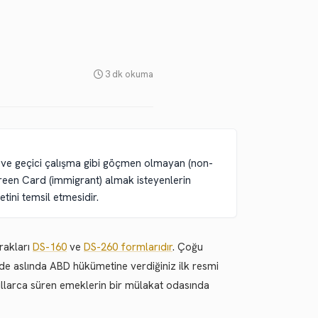
3 dk okuma
i ve geçici çalışma gibi göçmen olmayan (non-
 Green Card (immigrant) almak isteyenlerin
tini temsil etmesidir.
rakları
DS-160
ve
DS-260 formlarıdır
. Çoğu
 de aslında ABD hükümetine verdiğiniz ilk resmi
 yıllarca süren emeklerin bir mülakat odasında