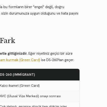
 bu formların birer "engel" değil, doğru
n sizin durumunuza uygun olduğunu ve hata payını
 Fark
tle gittiğinizdir.
Eğer niyetiniz geçici bir süre
aşam kurmak (Green Card)
ise DS-260'tan geçer.
DS-260 (IMMIGRANT)
Kalıcı ikamet (Green Card)
NVC (Ulusal Vize Merkezi) onayı sonrası
Çok detaylı, geçmişe dönük tam döküm ister