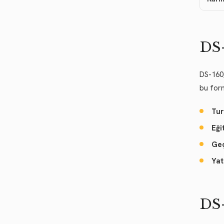
DS-
DS-160,
bu form
Tur
Eği
Geç
Yat
DS-