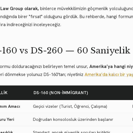
 Law Group olarak,
binlerce müvekkilimizin göçmenlik yolculuğunda
ndığında birer "fırsat" olduğunu gördük. Bu rehberde, hangi formu
fıra indireceğinizi inceleyeceğiz.
160 vs DS-260 — 60 Saniyelik
ormu dolduracağınızı belirleyen temel unsur,
Amerika’ya hangi niye
eri dönmekse yolunuz DS-160'tan; niyetiniz
Amerika’da kalıcı bir y
LLIK
DS-160 (NON-IMMIGRANT)
anım Amacı
Geçici vizeler (Turist, Öğrenci, Çalışma)
uru Yeri
Doğrudan konsolosluk üzerinden başlanır
aşıklık
Standart, ancak güvenlik soruları kritiktir