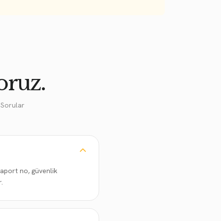
oruz.
 Sorular
saport no, güvenlik
.