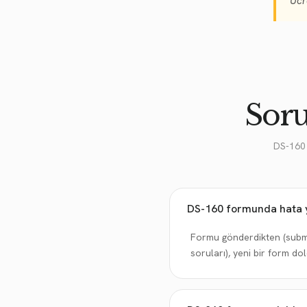
Ücr
Soru
DS-160 
DS-160 formunda hata y
Formu gönderdikten (submit
soruları), yeni bir form 