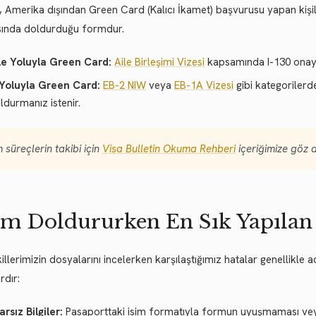
 Amerika dışından Green Card (Kalıcı İkamet) başvurusu yapan kişil
ında doldurduğu formdur.
le Yoluyla Green Card:
Aile Birleşimi Vizesi
kapsamında I-130 onayı
 Yoluyla Green Card:
EB-2 NIW
veya
EB-1A Vizesi
gibi kategorilerd
ldurmanız istenir.
 süreçlerin takibi için
Visa Bulletin Okuma Rehberi
içeriğimize göz at
m Doldururken En Sık Yapılan
llerimizin dosyalarını incelerken karşılaştığımız hatalar genellikle 
rdır:
arsız Bilgiler:
Pasaporttaki isim formatıyla formun uyuşmaması veya 