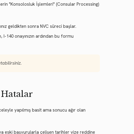
erin "Konsolosluk İşlemleri" (Consular Processing)
nız geldikten sonra NVC süreci başlar.
e, I-140 onayınızın ardından bu formu
abilirsiniz.
 Hatalar
aceleyle yapılmış basit ama sonucu ağır olan
eski başvurularla çelişen tarihler vize reddine