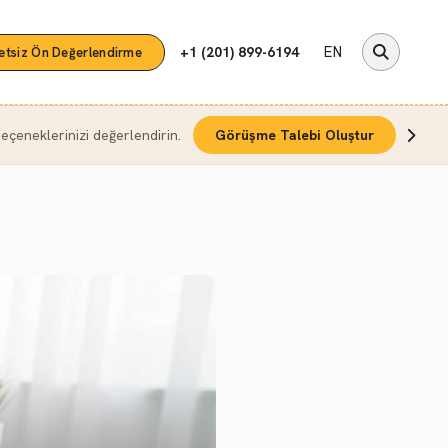
EN
+1 (201) 899-6194
etsiz Ön Değerlendirme
çeneklerinizi değerlendirin.
Görüşme Talebi Oluştur