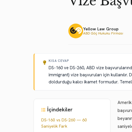
Vize Başv
Yellow Law Group
ABD Göç Hukuku Firması
KISA CEVAP
DS-160 ve DS-260, ABD vize başvurularında
immigrant) vize başvuruları için kullanılır.
doldurduğu kalıcı ikamet formudur. Temel fa
Amerika
İçindekiler
başvuru
beyanın
DS-160 vs DS-260 — 60
Saniyelik Fark
saniyel