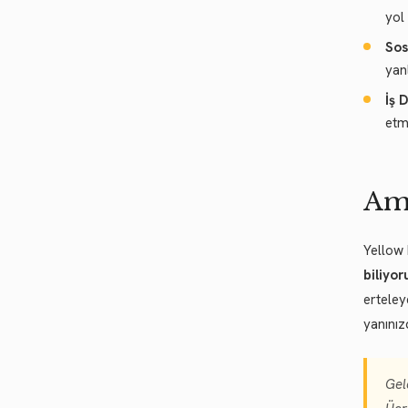
yol 
Sos
yan
İş 
etme
Ame
Yellow 
biliyor
erteley
yanınız
Gel