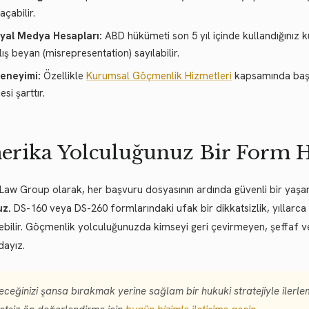
açabilir.
yal Medya Hesapları:
ABD hükümeti son 5 yıl içinde kullandığınız ku
lış beyan (misrepresentation) sayılabilir.
Deneyimi:
Özellikle
Kurumsal Göçmenlik Hizmetleri
kapsamında başvu
si şarttır.
rika Yolculuğunuz Bir Form H
Law Group olarak, her başvuru dosyasının ardında güvenli bir yaş
uz.
DS-160 veya DS-260 formlarındaki ufak bir dikkatsizlik, yıllarc
ebilir. Göçmenlik yolculuğunuzda kimseyi geri çevirmeyen, şeffaf v
dayız.
eceğinizi şansa bırakmak yerine sağlam bir hukuki stratejiyle ilerleme