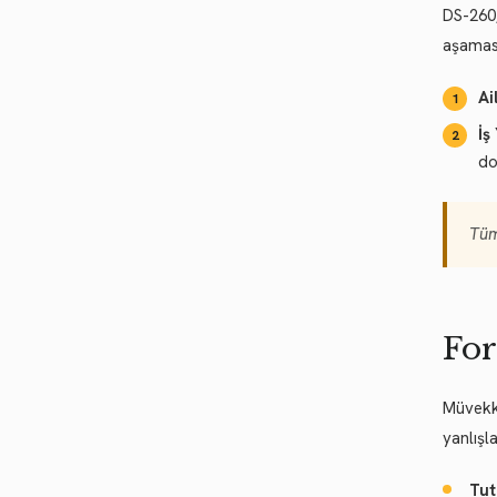
DS-260,
aşamas
Ai
İş
do
Tüm
For
Müvekki
yanlışla
Tut