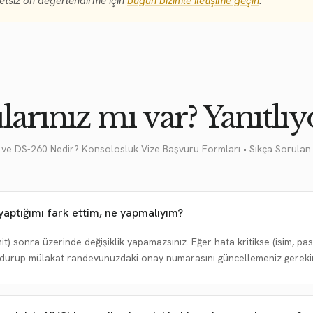
etsiz ön değerlendirme için
bugün bizimle iletişime geçin
.
larınız mı var? Yanıtlıy
ve DS-260 Nedir? Konsolosluk Vize Başvuru Formları • Sıkça Sorulan
aptığımı fark ettim, ne yapmalıyım?
) sonra üzerinde değişiklik yapamazsınız. Eğer hata kritikse (isim, pa
doldurup mülakat randevunuzdaki onay numarasını güncellemeniz gerekir