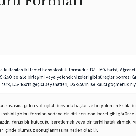
uru Formları
 kullanılan iki temel konsolosluk formudur. DS-160, turist, öğrenc
 DS-260 ise aile birleşimi veya yetenek vizeleri gibi süreçler sonrası
rk, DS-160'ın geçici seyahatleri, DS-260'ın ise kalıcı göçmenlik niye
n rüyasına giden yol dijital dünyada başlar ve bu yolun en kritik du
 sahibi için bu formlar, sadece bir dizi sorudan ibaret gibi görünse
ızdır. Yanlış bir kutucuğu işaretlemek veya bir tarihi hatalı girmek,
er içinde olumsuz sonuçlanmasına neden olabilir.