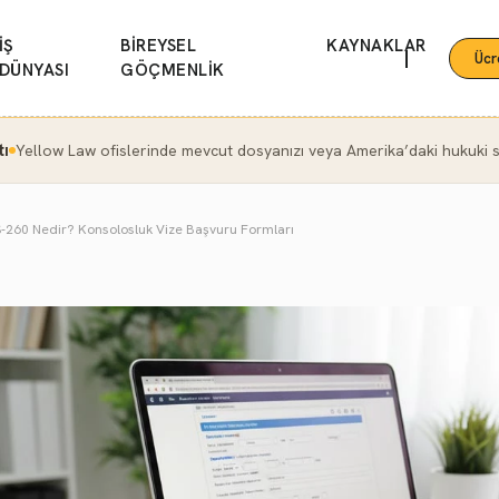
İŞ
BİREYSEL
KAYNAKLAR
|
Ücr
DÜNYASI
GÖÇMENLİK
tı
Yellow Law ofislerinde mevcut dosyanızı veya Amerika’daki hukuki se
-260 Nedir? Konsolosluk Vize Başvuru Formları