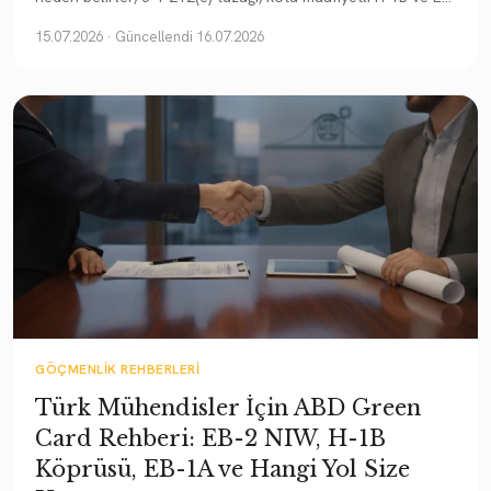
1B, EB-2 NIW, EB-1A arasındaki seçim.
15.07.2026
· Güncellendi 16.07.2026
GÖÇMENLIK REHBERLERI
Türk Mühendisler İçin ABD Green
Card Rehberi: EB-2 NIW, H-1B
Köprüsü, EB-1A ve Hangi Yol Size