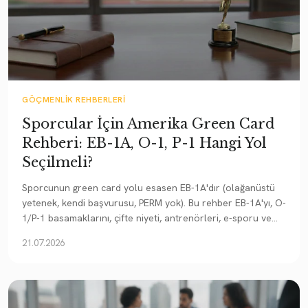
GÖÇMENLIK REHBERLERI
Sporcular İçin Amerika Green Card
Rehberi: EB-1A, O-1, P-1 Hangi Yol
Seçilmeli?
Sporcunun green card yolu esasen EB-1A'dır (olağanüstü
yetenek, kendi başvurusu, PERM yok). Bu rehber EB-1A'yı, O-
1/P-1 basamaklarını, çifte niyeti, antrenörleri, e-sporu ve
spora göre kanıtı açıklar.
21.07.2026