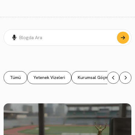
Tümü
Yetenek Vizeleri
Kurumsal Göçmenlik
Ya