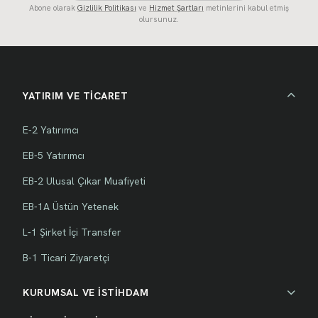
Abone olarak
Gizlilik Politikası
ve
Hizmet Şartları
metinlerini kabul etmiş
olursunuz.
YATIRIM VE TİCARET
E-2 Yatırımcı
EB-5 Yatırımcı
EB-2 Ulusal Çıkar Muafiyeti
EB-1A Üstün Yetenek
L-1 Şirket İçi Transfer
B-1 Ticari Ziyaretçi
KURUMSAL VE İSTİHDAM