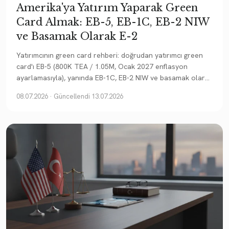
Amerika'ya Yatırım Yaparak Green
Card Almak: EB-5, EB-1C, EB-2 NIW
ve Basamak Olarak E-2
Yatırımcının green card rehberi: doğrudan yatırımcı green
card'ı EB-5 (800K TEA / 1.05M, Ocak 2027 enflasyon
ayarlamasıyla), yanında EB-1C, EB-2 NIW ve basamak olarak
E-2; Türkiye'nin öncelik tarihi avantajıyla.
08.07.2026
· Güncellendi 13.07.2026