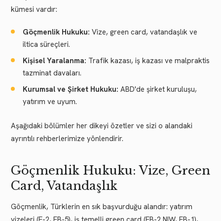
kümesi vardır:
Göçmenlik Hukuku:
Vize, green card, vatandaşlık ve
iltica süreçleri.
Kişisel Yaralanma:
Trafik kazası, iş kazası ve malpraktis
tazminat davaları.
Kurumsal ve Şirket Hukuku:
ABD'de şirket kuruluşu,
yatırım ve uyum.
Aşağıdaki bölümler her dikeyi özetler ve sizi o alandaki
ayrıntılı rehberlerimize yönlendirir.
Göçmenlik Hukuku: Vize, Green
Card, Vatandaşlık
Göçmenlik, Türklerin en sık başvurduğu alandır: yatırım
vizeleri (E-2, EB-5), iş temelli green card (EB-2 NIW, EB-1),