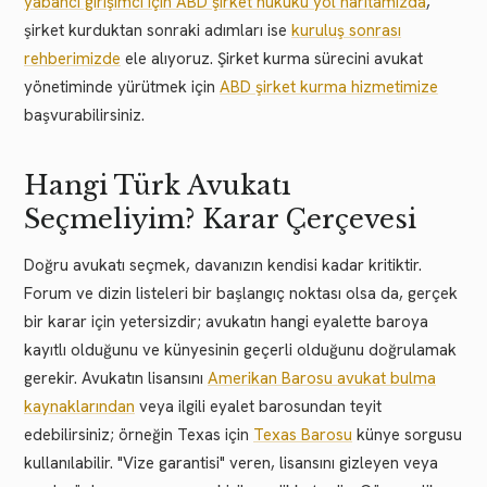
yabancı girişimci için ABD şirket hukuku yol haritamızda
,
şirket kurduktan sonraki adımları ise
kuruluş sonrası
rehberimizde
ele alıyoruz. Şirket kurma sürecini avukat
yönetiminde yürütmek için
ABD şirket kurma hizmetimize
başvurabilirsiniz.
Hangi Türk Avukatı
Seçmeliyim? Karar Çerçevesi
Doğru avukatı seçmek, davanızın kendisi kadar kritiktir.
Forum ve dizin listeleri bir başlangıç noktası olsa da, gerçek
bir karar için yetersizdir; avukatın hangi eyalette baroya
kayıtlı olduğunu ve künyesinin geçerli olduğunu doğrulamak
gerekir. Avukatın lisansını
Amerikan Barosu avukat bulma
kaynaklarından
veya ilgili eyalet barosundan teyit
edebilirsiniz; örneğin Texas için
Texas Barosu
künye sorgusu
kullanılabilir. "Vize garantisi" veren, lisansını gizleyen veya