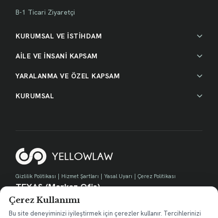
B-1 Ticari Ziyaretçi
KURUMSAL VE İSTİHDAM
AİLE VE İNSANİ KAPSAM
YARALANMA VE ÖZEL KAPSAM
KURUMSAL
Gizlilik Politikası
|
Hizmet Şartları
|
Yasal Uyarı
|
Çerez Politikası
TEXAS (Merkez Ofis)
Çerez Kullanımı
730 E Park Blvd, Suite 100 Plano, TX 75074
contact@yellow.law
Bu site deneyiminizi iyileştirmek için çerezler kullanır. Tercihlerinizi