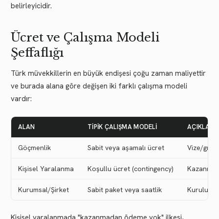
belirleyicidir.
Ücret ve Çalışma Modeli
Şeffaflığı
Türk müvekkillerin en büyük endişesi çoğu zaman maliyettir
ve burada alana göre değişen iki farklı çalışma modeli
vardır:
ALAN
TIPIK ÇALIŞMA MODELI
AÇIKLAM
Göçmenlik
Sabit veya aşamalı ücret
Vize/gree
Kişisel Yaralanma
Koşullu ücret (contingency)
Kazanılan
Kurumsal/Şirket
Sabit paket veya saatlik
Kuruluş pa
Kişisel yaralanmada "kazanmadan ödeme yok" ilkesi,