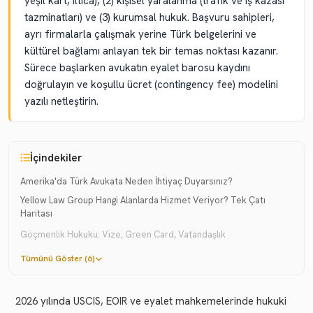
yeşil kart, iltica), (2) kişisel yaralanma (trafik ve iş kazası
tazminatları) ve (3) kurumsal hukuk. Başvuru sahipleri,
ayrı firmalarla çalışmak yerine Türk belgelerini ve
kültürel bağlamı anlayan tek bir temas noktası kazanır.
Sürece başlarken avukatın eyalet barosu kaydını
doğrulayın ve koşullu ücret (contingency fee) modelini
yazılı netleştirin.
İçindekiler
Amerika'da Türk Avukata Neden İhtiyaç Duyarsınız?
Yellow Law Group Hangi Alanlarda Hizmet Veriyor? Tek Çatı
Haritası
Göçmenlik Hukuku: Vize, Green Card, Vatandaşlık
Tümünü Göster (6)
2026 yılında USCIS, EOIR ve eyalet mahkemelerinde hukuki