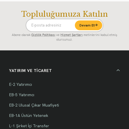
Topluluğumuza Katılın
Devam Et
Abone olarak
Gizlilik Politikası
ve
Hizmet Şartları
metinlerini kabul etmiş
olursunuz.
YATIRIM VE TİCARET
E-2 Yatırımcı
EB-5 Yatırımcı
EB-2 Ulusal Çıkar Muafiyeti
EB-1A Üstün Yetenek
L-1 Şirket İçi Transfer