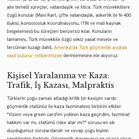
aile temelli süreçler, vatandaşlık ve iltica. Türk müvekkillere
özgü konular (Mavi Kart, çifte vatandaşlık, askerlik ile N-400
ilişkisi, konsolosluk koordinasyonu, ITIN ve mali kaynak
belgelemesi) bu süreçleri benzersiz kılar. Konuların
tamamını, Türk müvekkile özgü sekiz yasal mesele ve
tercüman tuzağı dahil,
Amerika'da Türk göçmenlik avukatı
nasıl bulunur rehberimizde
derinlemesine ele alıyoruz.
Kişisel Yaralanma ve Kaza:
Trafik, İş Kazası, Malpraktis
Türklerin çoğu zaman atladığı kritik bir kesişim vardır:
göçmenlik statünüz ile kaza tazminatınız birbirini etkiler.
"Vizem veya green card'ım yokken kaza geçirdim, tazminat
hakkım var mı, statümü riske atar mı?" sorusu en sık
duyduğumuz sorulardandır ve cevap çoğu kişinin
sandığından farklıdır. Göçmenlik durumunuz ne olursa olsun