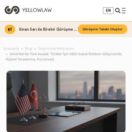
EN
Sinan Sarı ile Birebir Görüşme Fırsatı
Görüşme Talebi Oluştur
Anasayfa
Blog
Göçmenlik Rehberleri
Amerika'da Türk Avukat: Türkler İçin ABD Hukuk Rehberi (Göçmenlik,
Kişisel Yaralanma, Kurumsal)