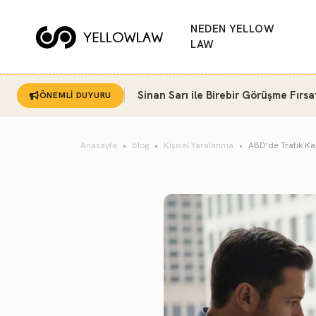
NEDEN YELLOW
LAW
Sinan Sarı ile Birebir Görüşme Fırsa
ÖNEMLİ DUYURU
Anasayfa
Blog
Kişisel Yaralanma
ABD'de Trafik Ka