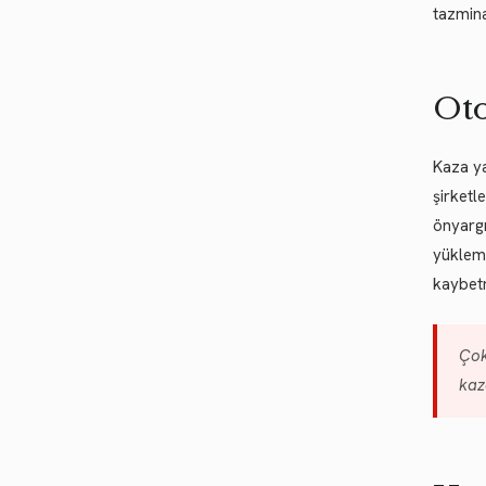
tazminat
Oto
Kaza ya
şirketl
önyargı
yükleme
kaybetm
Çok
kaza