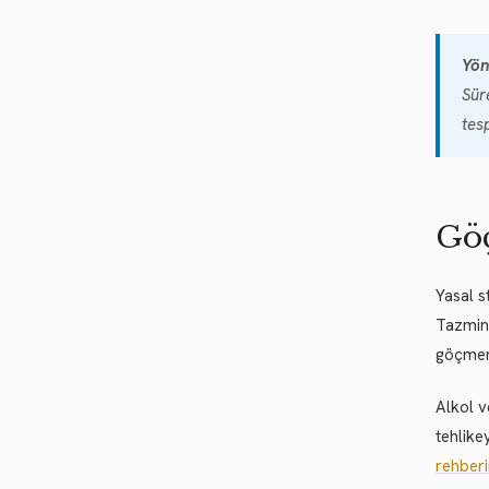
Yön
Sür
tes
Göç
Yasal s
Tazmina
göçmenl
Alkol v
tehlike
rehber