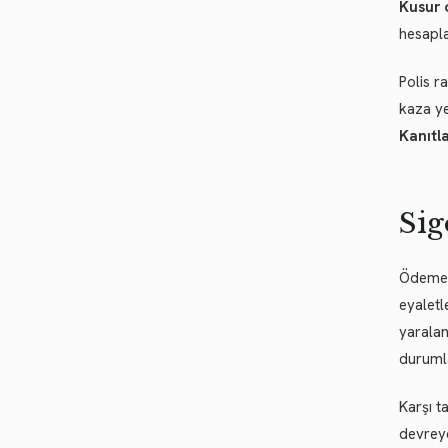
Kusur 
hesapla
Polis r
kaza ye
Kanıtl
Sig
Ödemeyi
eyaletl
yaralan
durumla
Karşı t
devreye