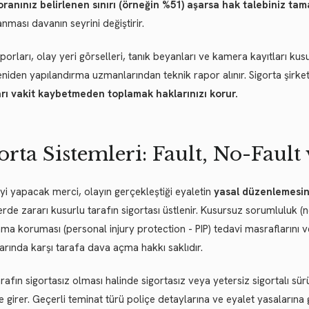
oranınız belirlenen sınırı (örneğin %51) aşarsa hak talebiniz ta
nması davanın seyrini değiştirir.
aporları, olay yeri görselleri, tanık beyanları ve kamera kayıtları ku
niden yapılandırma uzmanlarından teknik rapor alınır. Sigorta şirket
arı vakit kaybetmeden toplamak haklarınızı korur.
orta Sistemleri: Fault, No-Fault
 yapacak merci, olayın gerçekleştiği eyaletin
yasal düzenlemesine
erde zararı kusurlu tarafın sigortası üstlenir. Kusursuz sorumluluk (n
ma koruması (personal injury protection - PIP) tedavi masraflarını ve
rında karşı tarafa dava açma hakkı saklıdır.
arafın sigortasız olması halinde sigortasız veya yetersiz sigortalı s
 girer. Geçerli teminat türü poliçe detaylarına ve eyalet yasalarına