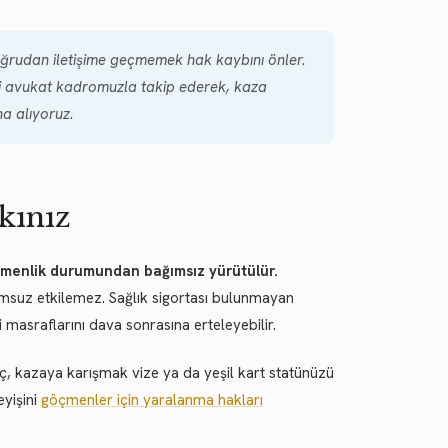
doğrudan iletişime geçmemek hak kaybını önler.
li avukat kadromuzla takip ederek, kaza
a alıyoruz.
kınız
çmenlik durumundan bağımsız yürütülür.
suz etkilemez. Sağlık sigortası bulunmayan
 masraflarını dava sonrasına erteleyebilir.
iç, kazaya karışmak vize ya da yeşil kart statünüzü
eyişini
göçmenler için yaralanma hakları