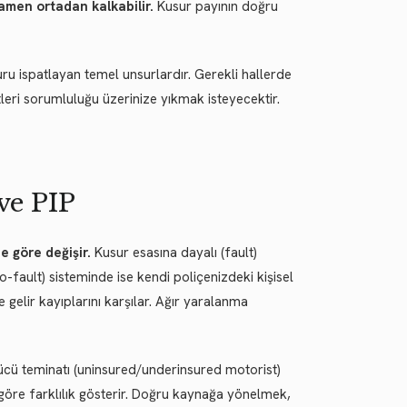
mamen ortadan kalkabilir.
Kusur payının doğru
suru ispatlayan temel unsurlardır. Gerekli hallerde
leri sorumluluğu üzerinize yıkmak isteyecektir.
 ve PIP
 göre değişir.
Kusur esasına dayalı (fault)
o-fault) sisteminde ise kendi poliçenizdeki kişisel
 gelir kayıplarını karşılar. Ağır yaralanma
ürücü teminatı (uninsured/underinsured motorist)
 göre farklılık gösterir. Doğru kaynağa yönelmek,