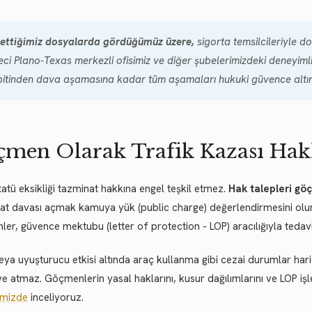
ettiğimiz dosyalarda gördüğümüz üzere,
sigorta temsilcileriyle 
eci Plano-Texas merkezli ofisimiz ve diğer şubelerimizdeki deneyim
pitinden dava aşamasına kadar tüm aşamaları hukuki güvence altın
men Olarak Trafik Kazası Hak
tatü eksikliği tazminat hakkına engel teşkil etmez.
Hak talepleri gö
t davası açmak kamuya yük (public charge) değerlendirmesini olum
er, güvence mektubu (letter of protection - LOP) aracılığıyla tedavi
eya uyuşturucu etkisi altında araç kullanma gibi cezai durumlar har
ye atmaz. Göçmenlerin yasal haklarını, kusur dağılımlarını ve LOP işl
imizde
inceliyoruz.