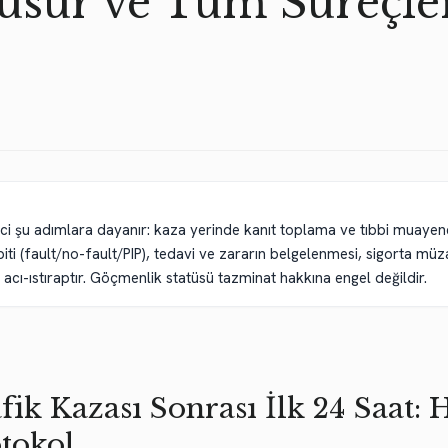
Kusur ve Tüm Süreçle
ci şu adımlara dayanır: kaza yerinde kanıt toplama ve tıbbi muayen
spiti (fault/no-fault/PIP), tedavi ve zararın belgelenmesi, sigorta mü
 acı-ıstıraptır. Göçmenlik statüsü tazminat hakkına engel değildir.
fik Kazası Sonrası İlk 24 Saat: 
tokol