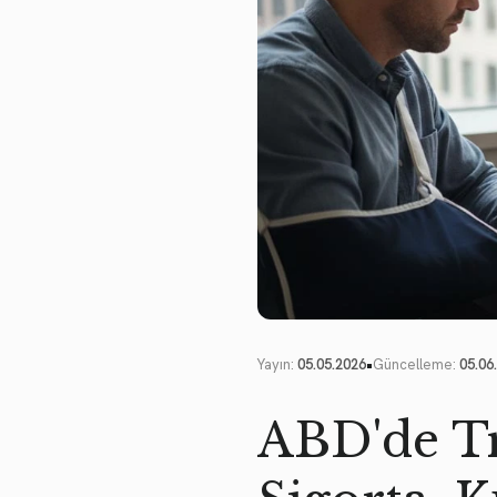
•
Yayın:
05.05.2026
Güncelleme:
05.06
ABD'de Tr