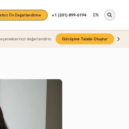
EN
+1 (201) 899-6194
etsiz Ön Değerlendirme
çeneklerinizi değerlendirin.
Görüşme Talebi Oluştur