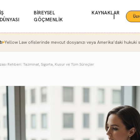
İŞ
BİREYSEL
KAYNAKLAR
|
Ücr
DÜNYASI
GÖÇMENLİK
tı
Yellow Law ofislerinde mevcut dosyanızı veya Amerika’daki hukuki se
zası Rehberi: Tazminat, Sigorta, Kusur ve Tüm Süreçler