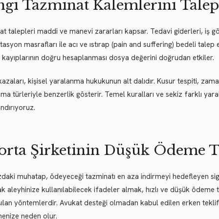
gi Tazminat Kalemlerini Talep 
t talepleri maddi ve manevi zararları kapsar. Tedavi giderleri, iş g
itasyon masrafları ile acı ve ıstırap (pain and suffering) bedeli talep 
r kayıplarının doğru hesaplanması dosya değerini doğrudan etkiler.
kazaları, kişisel yaralanma hukukunun alt dalıdır. Kusur tespiti, zama
ma türleriyle benzerlik gösterir. Temel kuralları ve sekiz farklı ya
ndırıyoruz.
orta Şirketinin Düşük Ödeme Ta
zdaki muhatap, ödeyeceği tazminatı en aza indirmeyi hedefleyen sigo
k aleyhinize kullanılabilecek ifadeler almak, hızlı ve düşük ödeme t
şılan yöntemlerdir. Avukat desteği olmadan kabul edilen erken teklifl
enize neden olur.