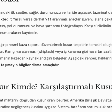
ındaki ilk saatler, sağlık durumunuzu ve ileride açılacak tazminat da
ktedir:
Yaralı varsa derhal 911 aranmalı, araçlar güvenli alana çekil
rını, yol durumunu ve hava şartlarını fotoğraflayın. Karşı sürücünün eh
m numaralarını kaydedin.
ağırıp resmi kaza raporu düzenletmek kusur tespitinin temelini oluşt
n. Kamçı yaralanması (whiplash) veya iç kanama gibi hasarlar saatle
manın kazadan kaynaklandığını belgeler. Aşağıdaki rehber, haklarını
i taşımayıp bilgilendirme amaçlıdır.
ur Kimde? Karşılaştırmalı Kusu
t miktarını doğrudan kusur oranı belirler. Amerika Birleşik Devletler
ative negligence) kuralını uygular. Sistem, tarafların sorumluluk or