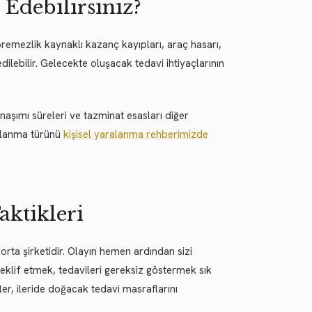
Edebilirsiniz?
öremezlik kaynaklı kazanç kayıpları, araç hasarı,
edilebilir. Gelecekte oluşacak tedavi ihtiyaçlarının
naşımı süreleri ve tazminat esasları diğer
ralanma türünü
kişisel yaralanma rehberimizde
ktikleri
rta şirketidir. Olayın hemen ardından sizi
eklif etmek, tedavileri gereksiz göstermek sık
er, ileride doğacak tedavi masraflarını