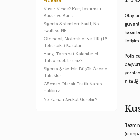
Protokol
Kusur Kimde? Karşılaştırmalı
Kusur ve Kanıt
Olay an
Sigorta Sistemleri: Fault, No-
güvenli
Fault ve PIP
hasarla
Otomobil, Motosiklet ve TIR (18
iletişi
Tekerlekli) Kazaları
Hangi Tazminat Kalemlerini
Polis ç
Talep Edebilirsiniz?
başvuru
Sigorta Şirketinin Düşük Ödeme
yaralan
Taktikleri
niteliğ
Göçmen Olarak Trafik Kazası
Hakkınız
Ne Zaman Avukat Gerekir?
Kus
Tazmina
(compar