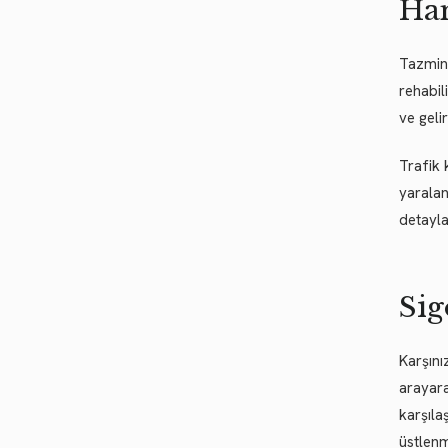
Han
Tazmina
rehabil
ve geli
Trafik 
yaralan
detayla
Sig
Karşını
arayara
karşıla
üstlenm