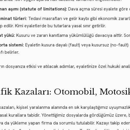
an aşımı (statute of limitations):
Dava açma süresi eyalete göre de
minat türleri:
Tedavi masrafları ve gelir kaybı gibi ekonomik zararla
p edilir. Kimi eyaletlerde bu tutarlara yasal sınır getirilir.
at yükü:
Kusuru ve zararı kanıtlama yükümlülüğü davacıya aittir. S
orta sistemi:
Eyaletin kusura dayalı (fault) veya kusursuz (no-faul
fı belirler.
rın dosyanıza etkisi ve atılacak adımlar, eyaletinize özel hukuki anali
fik Kazaları: Otomobil, Motosik
kazaları, kişisel yaralanma alanında en sık karşılaştığımız uyuşmazlık
yasal kurallara tabidir. Yönettiğimiz dosyalarda gördüğümüz üzere, 
 ya da yükleme yapan firma da sorumlu tutulabilir. Kazayı takip eden i