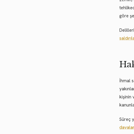
tehlike
göre şe
Delille
saldırı
Hak
İhmal s
yakınla
kişinin
kanunla
Süreç y
davalar