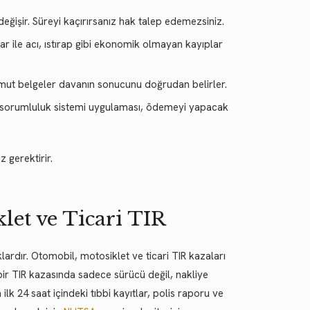
ğişir. Süreyi kaçırırsanız hak talep edemezsiniz.
r ile acı, ıstırap gibi ekonomik olmayan kayıplar
omut belgeler davanın sonucunu doğrudan belirler.
t) sorumluluk sistemi uygulaması, ödemeyi yapacak
z gerektirir.
let ve Ticari TIR
lardır. Otomobil, motosiklet ve ticari TIR kazaları
bir TIR kazasında sadece sürücü değil, nakliye
lk 24 saat içindeki tıbbi kayıtlar, polis raporu ve