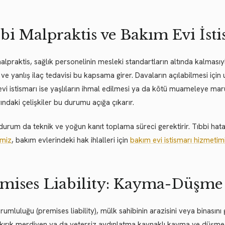
bi Malpraktis ve Bakım Evi İst
alpraktis, sağlık personelinin mesleki standartların altında kalmasıy
 ve yanlış ilaç tedavisi bu kapsama girer. Davaların açılabilmesi için u
vi istismarı ise yaşlıların ihmal edilmesi ya da kötü muameleye ma
rındaki çelişkiler bu durumu açığa çıkarır.
 durum da teknik ve yoğun kanıt toplama süreci gerektirir. Tıbbi hatal
imiz
, bakım evlerindeki hak ihlalleri için
bakım evi istismarı hizmetim
mises Liability: Kayma-Düşme 
rumluluğu (premises liability), mülk sahibinin arazisini veya binasını
kırık merdiven ya da yetersiz aydınlatma kaynaklı kayma ve düşme 