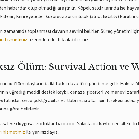
den haberdar olup olmadığı araştırılır. Köpek saldırılarında ise hay
killenir; kimi eyaletler kusursuz sorumluluk (strict liability) kuralını 
rin zamanında toplanması davanın seyrini belirler. Süreç yönetimi içi
ları hizmetimiz
üzerinden destek alabilirsiniz.
sız Ölüm: Survival Action ve 
onucu ölüm olaylarında iki farklı dava türü gündeme gelir. Haksız ö
rının uğradığı maddi destek kaybı, cenaze giderleri ve manevi zararlar 
 vefatından önce çektiği acılar ve tıbbi masraflar için terekesi adına y
rına göre belirlenir.
asal ve duygusal zorluklar barındırır. Yakınlarını kaybeden aileleri
ı hizmetimiz
ile yanınızdayız.