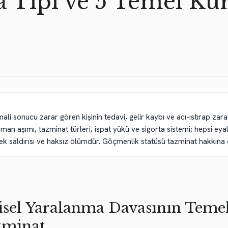
 Tipi ve 5 Temel Kur
ali sonucu zarar gören kişinin tedavi, gelir kaybı ve acı-ıstırap zara
an aşımı, tazminat türleri, ispat yükü ve sigorta sistemi; hepsi eyalet
 saldırısı ve haksız ölümdür. Göçmenlik statüsü tazminat hakkına e
isel Yaralanma Davasının Temel
zminat