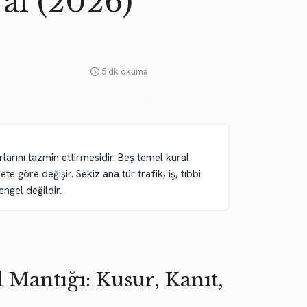
al (2026)
5 dk okuma
rlarını tazmin ettirmesidir. Beş temel kural
e göre değişir. Sekiz ana tür trafik, iş, tıbbi
ngel değildir.
 Mantığı: Kusur, Kanıt,