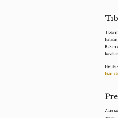
Tıb
Tıbbi m
hatalar
Bakım e
kayıtla
Her iki
hizmet
Pre
Alan so
zemin, 