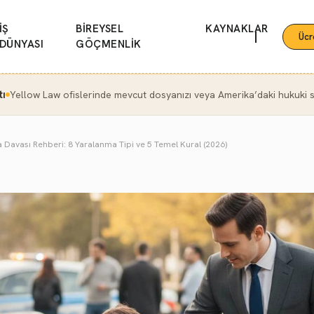
İŞ
BİREYSEL
KAYNAKLAR
|
Ücr
DÜNYASI
GÖÇMENLİK
tı
Yellow Law ofislerinde mevcut dosyanızı veya Amerika’daki hukuki se
a Davası Rehberi: 8 Yaralanma Tipi ve 5 Temel Kural (2026)