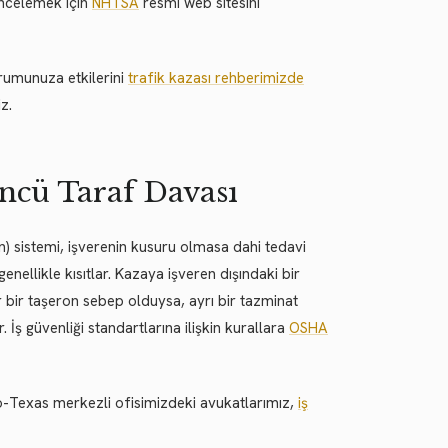
 incelemek için
NHTSA
resmi web sitesini
urumunuza etkilerini
trafik kazası rehberimizde
z.
ncü Taraf Davası
on) sistemi, işverenin kusuru olmasa dahi tedavi
nellikle kısıtlar. Kazaya işveren dışındaki bir
r bir taşeron sebep olduysa, ayrı bir tazminat
 İş güvenliği standartlarına ilişkin kurallara
OSHA
no-Texas merkezli ofisimizdeki avukatlarımız,
iş