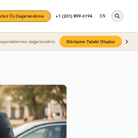
EN
+1 (201) 899-6194
etsiz Ön Değerlendirme
çeneklerinizi değerlendirin.
Görüşme Talebi Oluştur