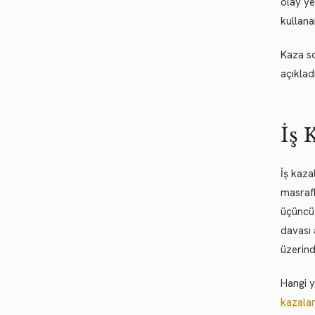
olay ye
kullanab
Kaza so
açıklad
İş 
İş kaza
masrafl
üçüncü 
davası 
üzerinde
Hangi y
kazalar