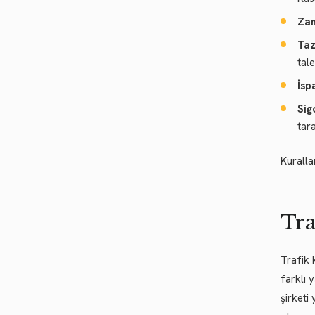
Zam
Taz
tale
İsp
Sig
tara
Kuralla
Tra
Trafik 
farklı 
şirketi