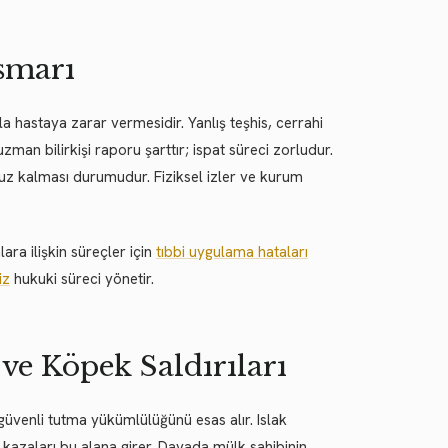
ismarı
la hastaya zarar vermesidir. Yanlış teşhis, cerrahi
zman bilirkişi raporu şarttır; ispat süreci zorludur.
ruz kalması durumudur. Fiziksel izler ve kurum
ara ilişkin süreçler için
tıbbi uygulama hataları
iz
hukuki süreci yönetir.
ve Köpek Saldırıları
 güvenli tutma yükümlülüğünü esas alır. Islak
kazaları bu alana girer. Davada mülk sahibinin