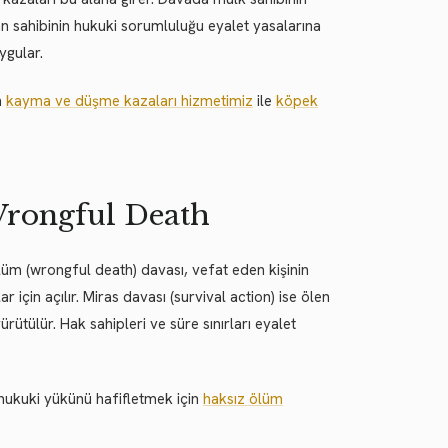
van sahibinin hukuki sorumluluğu eyalet yasalarına
uygular.
n
kayma ve düşme kazaları hizmetimiz
ile
köpek
Wrongful Death
lüm (wrongful death) davası, vefat eden kişinin
için açılır. Miras davası (survival action) ise ölen
ürütülür. Hak sahipleri ve süre sınırları eyalet
n hukuki yükünü hafifletmek için
haksız ölüm