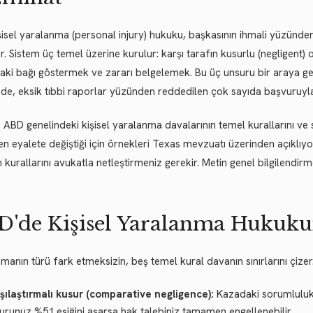
isel yaralanma (personal injury) hukuku, başkasının ihmali yüzünden 
r. Sistem üç temel üzerine kurulur: karşı tarafın kusurlu (negligent
aki bağı göstermek ve zararı belgelemek. Bu üç unsuru bir araya geti
nde, eksik tıbbi raporlar yüzünden reddedilen çok sayıda başvuruyla 
 ABD genelindeki kişisel yaralanma davalarının temel kurallarını ve 
en eyalete değiştiği için örnekleri Texas mevzuatı üzerinden açıkl
n kurallarını avukatla netleştirmeniz gerekir. Metin genel bilgilendi
'de Kişisel Yaralanma Hukuku
manın türü fark etmeksizin, beş temel kural davanın sınırlarını çizer
şılaştırmalı kusur (comparative negligence):
Kazadaki sorumluluk 
urunuz %51 eşiğini aşarsa hak talebiniz tamamen engellenebilir.