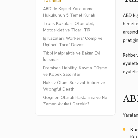
Tazminat
ABD'de Kişisel Yaralanma
Hukukunun 5 Temel Kuralı
ABD kiş
Trafik Kazaları: Otomobil,
hedefle
Motosiklet ve Ticari TIR
arasınd
İş Kazaları: Workers' Comp ve
pratiği
Üçüncü Taraf Davası
Tıbbi Malpraktis ve Bakım Evi
Rehber,
İstismarı
eyalett
Premises Liability: Kayma-Düşme
eyaleti
ve Köpek Saldırıları
Haksız Ölüm: Survival Action ve
Wrongful Death
ABD
Göçmen Olarak Haklarınız ve Ne
Zaman Avukat Gerekir?
Yaralan
Kar
Kus