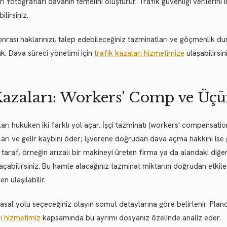
ri fotoğrafları davanın temelini oluşturur. Trafik güvenliği verilerini
ilirsiniz.
nrası haklarınızı, talep edebileceğiniz tazminatları ve göçmenlik d
ık. Dava süreci yönetimi için
trafik kazaları hizmetimize
ulaşabilirsini
Kazaları: Workers' Comp ve Üçü
ları hukuken iki farklı yol açar. İşçi tazminatı (workers' compensati
arı ve gelir kaybını öder; işverene doğrudan dava açma hakkını ise ge
taraf, örneğin arızalı bir makineyi üreten firma ya da alandaki diğe
açabilirsiniz. Bu hamle alacağınız tazminat miktarını doğrudan etkiler.
n ulaşılabilir.
asal yolu seçeceğiniz olayın somut detaylarına göre belirlenir. Pla
ı hizmetimiz
kapsamında bu ayrımı dosyanız özelinde analiz eder.