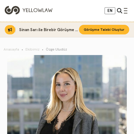
EN
Sinan Sarı ile Birebir Görüşme Fırsatı
Görüşme Talebi Oluştur
Anasayfa
Ekibimiz
Özge Uludüz