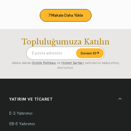
7 Makale Daha Yükle
Topluluğumuza Katılın
Devam Et
Abone olarak
Gizlilik Politikası
ve
Hizmet Şartları
metinlerini kabul etmiş
olursunuz.
YATIRIM VE TİCARET
E-2 Yatırımcı
EB-5 Yatırımcı