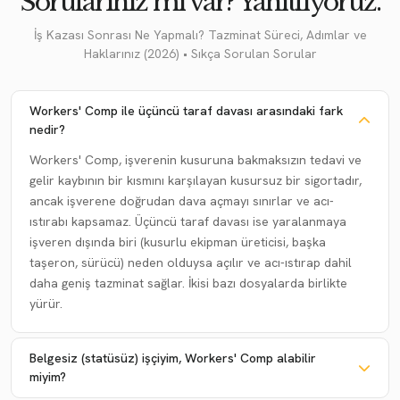
Sorularınız mı var? Yanıtlıyoruz.
İş Kazası Sonrası Ne Yapmalı? Tazminat Süreci, Adımlar ve
Haklarınız (2026) • Sıkça Sorulan Sorular
Workers' Comp ile üçüncü taraf davası arasındaki fark
nedir?
Workers' Comp, işverenin kusuruna bakmaksızın tedavi ve
gelir kaybının bir kısmını karşılayan kusursuz bir sigortadır,
ancak işverene doğrudan dava açmayı sınırlar ve acı-
ıstırabı kapsamaz. Üçüncü taraf davası ise yaralanmaya
işveren dışında biri (kusurlu ekipman üreticisi, başka
taşeron, sürücü) neden olduysa açılır ve acı-ıstırap dahil
daha geniş tazminat sağlar. İkisi bazı dosyalarda birlikte
yürür.
Belgesiz (statüsüz) işçiyim, Workers' Comp alabilir
miyim?