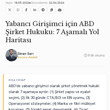
•
Yayın:
18.05.2026
Güncelleme:
22.06.2026
Yabancı Girişimci için ABD
Şirket Hukuku: 7 Aşamalı Yol
Haritası
Sinan Sarı
8 dk okuma
Kurucu Avukat
KISA CEVAP
ABD'de yabancı girişimci olarak şirket yönetmek hukuki
olarak 7 aşamaya ayrılır: (1) Şirket yapısı ve eyalet
seçimi, (2) İlk 30 günde CTA/BOI ve EIN uyumu, (3)
Operasyonel sözleşmeler, (4) Marka ve fikri mülkiyet
koruması, (5) Sürekli genel danışmanlık, (6) Ticari