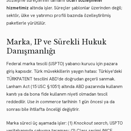
Sözleşme süreçlerinin tamamı
ticari sözleşmeler
hizmetimiz
altında işler. Süreçler şablonlar üzerinden değil;
sektör, ülke ve yatırımcı profili bazında özelleştirilmiş
paketlerle yürütülür.
Marka, IP ve Sürekli Hukuk
Danışmanlığı
Federal marka tescili (USPTO) yabancı kurucu için pazara
giriş kapısıdır. Türk müvekkillerin yaygın hatası: Türkiye'deki
TÜRKPATENT tescilini ABD'de doğrudan geçerli sanmak.
Lanham Act (15 USC §1051) altında ABD pazarında kullanım
kanıtı ya da bona fide kullanım niyeti olmadan tescil
reddedilir.
Use in commerce
tarihinin 1 gün öncesi ya da
sonrası bile ihtilafta önceliği değiştirir.
Marka süreci üç aşamada işler: (1)
Knockout search
, USPTO
veritabanında çakışma taraması; (2) Class seçimi (NICE