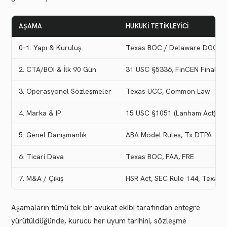
AŞAMA
HUKUKI TETIKLEYICI
0–1. Yapı & Kuruluş
Texas BOC / Delaware DGCL, 
2. CTA/BOI & İlk 90 Gün
31 USC §5336, FinCEN Final Ru
3. Operasyonel Sözleşmeler
Texas UCC, Common Law
4. Marka & IP
15 USC §1051 (Lanham Act)
5. Genel Danışmanlık
ABA Model Rules, Tx DTPA
6. Ticari Dava
Texas BOC, FAA, FRE
7. M&A / Çıkış
HSR Act, SEC Rule 144, Texas
Aşamaların tümü tek bir avukat ekibi tarafından entegre
yürütüldüğünde, kurucu her uyum tarihini, sözleşme