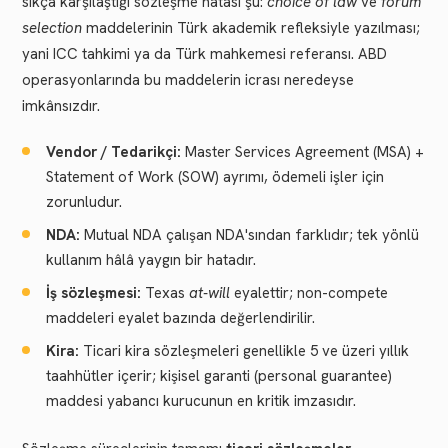
sıkça karşılaştığı sözleşme hatası şu:
choice of law
ve
forum
selection
maddelerinin Türk akademik refleksiyle yazılması;
yani ICC tahkimi ya da Türk mahkemesi referansı. ABD
operasyonlarında bu maddelerin icrası neredeyse
imkânsızdır.
Vendor / Tedarikçi:
Master Services Agreement (MSA) +
Statement of Work (SOW) ayrımı, ödemeli işler için
zorunludur.
NDA:
Mutual NDA çalışan NDA'sından farklıdır; tek yönlü
kullanım hâlâ yaygın bir hatadır.
İş sözleşmesi:
Texas
at-will
eyalettir; non-compete
maddeleri eyalet bazında değerlendirilir.
Kira:
Ticari kira sözleşmeleri genellikle 5 ve üzeri yıllık
taahhütler içerir; kişisel garanti (personal guarantee)
maddesi yabancı kurucunun en kritik imzasıdır.