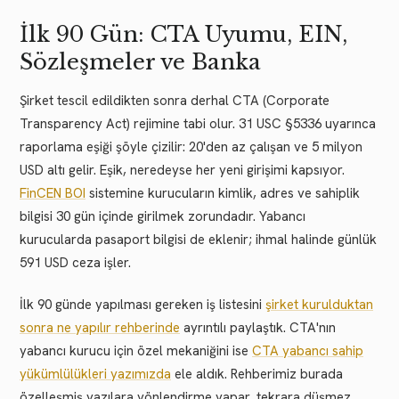
İlk 90 Gün: CTA Uyumu, EIN,
Sözleşmeler ve Banka
Şirket tescil edildikten sonra derhal CTA (Corporate
Transparency Act) rejimine tabi olur. 31 USC §5336 uyarınca
raporlama eşiği şöyle çizilir: 20'den az çalışan ve 5 milyon
USD altı gelir. Eşik, neredeyse her yeni girişimi kapsıyor.
FinCEN BOI
sistemine kurucuların kimlik, adres ve sahiplik
bilgisi 30 gün içinde girilmek zorundadır. Yabancı
kurucularda pasaport bilgisi de eklenir; ihmal halinde günlük
591 USD ceza işler.
İlk 90 günde yapılması gereken iş listesini
şirket kurulduktan
sonra ne yapılır rehberinde
ayrıntılı paylaştık. CTA'nın
yabancı kurucu için özel mekaniğini ise
CTA yabancı sahip
yükümlülükleri yazımızda
ele aldık. Rehberimiz burada
özelleşmiş yazılara yönlendirme yapar, tekrara düşmez.