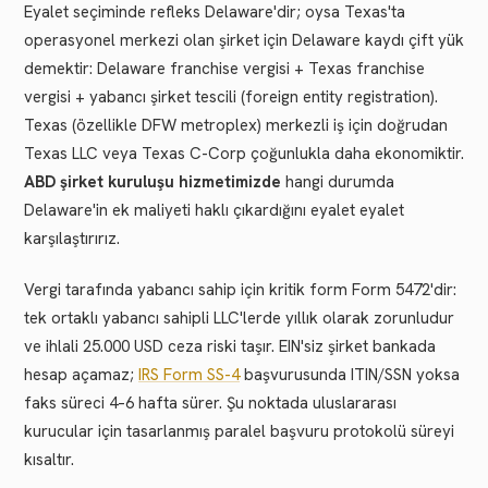
Eyalet seçiminde refleks Delaware'dir; oysa Texas'ta
operasyonel merkezi olan şirket için Delaware kaydı çift yük
demektir: Delaware franchise vergisi + Texas franchise
vergisi + yabancı şirket tescili (foreign entity registration).
Texas (özellikle DFW metroplex) merkezli iş için doğrudan
Texas LLC veya Texas C-Corp çoğunlukla daha ekonomiktir.
ABD şirket kuruluşu hizmetimizde
hangi durumda
Delaware'in ek maliyeti haklı çıkardığını eyalet eyalet
karşılaştırırız.
Vergi tarafında yabancı sahip için kritik form Form 5472'dir:
tek ortaklı yabancı sahipli LLC'lerde yıllık olarak zorunludur
ve ihlali 25.000 USD ceza riski taşır. EIN'siz şirket bankada
hesap açamaz;
IRS Form SS-4
başvurusunda ITIN/SSN yoksa
faks süreci 4–6 hafta sürer. Şu noktada uluslararası
kurucular için tasarlanmış paralel başvuru protokolü süreyi
kısaltır.