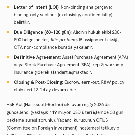
Letter of Intent (LOI):
Non-binding ana çerçeve;
binding-only sections (exclusivity, confidentiality)
belirtilir.
Due Diligence (60–120 gün):
Alıcının hukuk ekibi 200–
800 belge inceler;
title problem
, IP assignment eksiği,
CTA non-compliance burada yakalanır.
Definitive Agreement:
Asset Purchase Agreement (APA)
veya Stock Purchase Agreement (SPA); rep & warranty
insurance giderek standartlaşmaktadır.
Closing & Post-Closing:
Escrow, earn-out, R&W policy
claim'leri 12–24 ay devam eder.
HSR Act (Hart-Scott-Rodino) sıkı uyum eşiği 2026'da
güncellendi (yaklaşık 119 milyon USD üzeri işlemde 30 gün
bekleme süresi zorunlu). Yabancı kurucunun CFIUS
(Committee on Foreign Investment) incelemesi tetikleyip