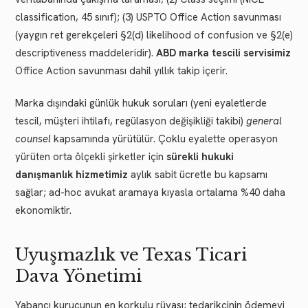
classification, 45 sınıf); (3) USPTO Office Action savunması
(yaygın ret gerekçeleri §2(d) likelihood of confusion ve §2(e)
descriptiveness maddeleridir).
ABD marka tescili servisimiz
Office Action savunması dahil yıllık takip içerir.
Marka dışındaki günlük hukuk soruları (yeni eyaletlerde
tescil, müşteri ihtilafı, regülasyon değişikliği takibi)
general
counsel
kapsamında yürütülür. Çoklu eyalette operasyon
yürüten orta ölçekli şirketler için
sürekli hukuki
danışmanlık hizmetimiz
aylık sabit ücretle bu kapsamı
sağlar; ad-hoc avukat aramaya kıyasla ortalama %40 daha
ekonomiktir.
Uyuşmazlık ve Texas Ticari
Dava Yönetimi
Yabancı kurucunun en korkulu rüyası; tedarikçinin ödemeyi