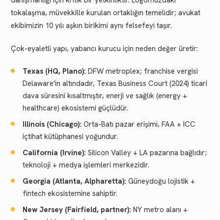
danışmanlığı için kritik bir yetkinliktir. Logomuzdaki
tokalaşma, müvekkille kurulan ortaklığın temelidir; avukat
ekibimizin 10 yılı aşkın birikimi aynı felsefeyi taşır.
Çok-eyaletli yapı, yabancı kurucu için neden değer üretir:
Texas (HQ, Plano):
DFW metroplex; franchise vergisi
Delaware'in altındadır, Texas Business Court (2024) ticari
dava süresini kısaltmıştır, enerji ve sağlık (energy +
healthcare) ekosistemi güçlüdür.
Illinois (Chicago):
Orta-Batı pazar erişimi, FAA + ICC
içtihat kütüphanesi yoğundur.
California (Irvine):
Silicon Valley + LA pazarına bağlıdır;
teknoloji + medya işlemleri merkezidir.
Georgia (Atlanta, Alpharetta):
Güneydoğu lojistik +
fintech ekosistemine sahiptir.
New Jersey (Fairfield, partner):
NY metro alanı +