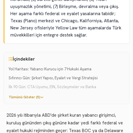
uyuşmazlık yönetimi, (7) Birleşme, devralma veya çıkış.
Her aşama farklı federal ve eyalet yasalarına tabidir;
Texas (Plano) merkezi ve Chicago, Kaliforniya, Atlanta,
New Jersey ofisleriyle Yellow Law tüm aşamalarda Türk
müvekkilleri için entegre destek sağlar.
İçindekiler
Yol Haritası: Yabancı Kurucu için 7 Hukuki Aşama
Sıfırıncı Gün: Şirket Yapısı, Eyalet ve Vergi Stratejisi
İlk 90 Gün: CTA Uyumu, EIN, Sözleşmeler ve Banka
Tümünü Göster (5)
2026 yılı itibarıyla ABD'de şirket kuran yabancı girişimci,
kuruluş gününden çıkış gününe kadar yedi farklı federal ve
eyalet hukuki rejiminden geçer: Texas BOC ya da Delaware