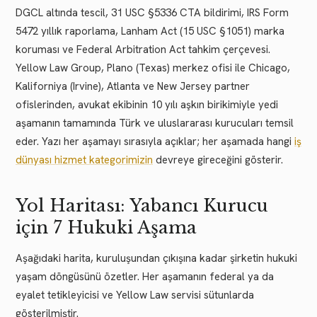
DGCL altında tescil, 31 USC §5336 CTA bildirimi, IRS Form
5472 yıllık raporlama, Lanham Act (15 USC §1051) marka
koruması ve Federal Arbitration Act tahkim çerçevesi.
Yellow Law Group, Plano (Texas) merkez ofisi ile Chicago,
Kaliforniya (Irvine), Atlanta ve New Jersey partner
ofislerinden, avukat ekibinin 10 yılı aşkın birikimiyle yedi
aşamanın tamamında Türk ve uluslararası kurucuları temsil
eder. Yazı her aşamayı sırasıyla açıklar; her aşamada hangi
iş
dünyası hizmet kategorimizin
devreye gireceğini gösterir.
Yol Haritası: Yabancı Kurucu
için 7 Hukuki Aşama
Aşağıdaki harita, kuruluşundan çıkışına kadar şirketin hukuki
yaşam döngüsünü özetler. Her aşamanın federal ya da
eyalet tetikleyicisi ve Yellow Law servisi sütunlarda
gösterilmiştir.