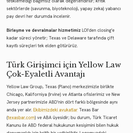
tetiklemediği bağımsız olarak değerlendirilir; kritik
sektörlerde (savunma, biyoteknoloji, yapay zeka) yabancı
pay devri her durumda incelenir.
Birleşme ve devralmalar hizmetimiz
LOI'den closing'e
kadar süreci yönetir; Texas ve Delaware tarafında çift
kayıtlı süreçleri tek elden götürürüz.
Türk Girişimci için Yellow Law
Çok-Eyaletli Avantajı
Yellow Law Group, Texas (Plano) merkezimizle birlikte
Chicago, Kaliforniya (Irvine) ve Atlanta ofislerimiz ve New
Jersey partnerimizle ABD'nin dört farklı bölgesinde aynı
anda yer alır.
Ekibimizdeki avukatlar
Texas Bar
(
texasbar.com
) ve ABA üyesidir; bu durum, Türk Ticaret
Kanunu ile ABD federal hukukunun kesişimini bilen hukuk