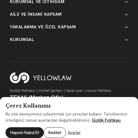
KURUMSAL VE İSTİHDAM
AİLE VE İNSANİ KAPSAM
YARALANMA VE ÖZEL KAPSAM
KURUMSAL
Gizlilik Politikası
|
Hizmet Şartları
|
Yasal Uyarı
|
Çerez Politikası
TEXAS (Merkez Ofis)
Çerez Kullanımı
730 E Park Blvd, Suite 100 Plano, TX 75074
contact@yellow.law
Bu site deneyiminizi iyileştirmek için çerezler kullanır. Tercihlerinizi
istediğiniz zaman ayarlardan değiştirebilirsiniz.
Gizlilik Politikası
Hepsini Kabul Et
Reddet
Ayarlar