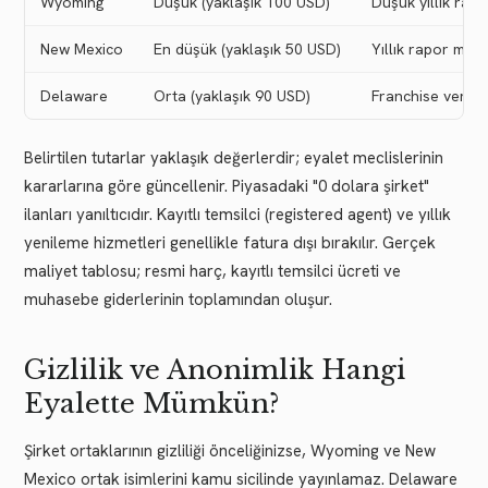
Wyoming
Düşük (yaklaşık 100 USD)
Düşük yıllık rapo
New Mexico
En düşük (yaklaşık 50 USD)
Yıllık rapor muaf
Delaware
Orta (yaklaşık 90 USD)
Franchise vergis
Belirtilen tutarlar yaklaşık değerlerdir; eyalet meclislerinin
kararlarına göre güncellenir. Piyasadaki "0 dolara şirket"
ilanları yanıltıcıdır. Kayıtlı temsilci (registered agent) ve yıllık
yenileme hizmetleri genellikle fatura dışı bırakılır. Gerçek
maliyet tablosu; resmi harç, kayıtlı temsilci ücreti ve
muhasebe giderlerinin toplamından oluşur.
Gizlilik ve Anonimlik Hangi
Eyalette Mümkün?
Şirket ortaklarının gizliliği önceliğinizse, Wyoming ve New
Mexico ortak isimlerini kamu sicilinde yayınlamaz. Delaware