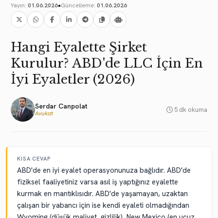
•
Yayın:
01.06.2026
Güncelleme:
01.06.2026
Hangi Eyalette Şirket
Kurulur? ABD'de LLC İçin En
İyi Eyaletler (2026)
Serdar Canpolat
5 dk okuma
Avukat
KISA CEVAP
ABD'de en iyi eyalet operasyonunuza bağlıdır. ABD'de
fiziksel faaliyetiniz varsa asıl iş yaptığınız eyalette
kurmak en mantıklısıdır. ABD'de yaşamayan, uzaktan
çalışan bir yabancı için ise kendi eyaleti olmadığından
Wyoming (düşük maliyet, gizlilik), New Mexico (en ucuz,