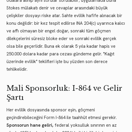
odalara alınıp aynı sorular sorulabilir; uygulamada buna
Stokes mülakatı denir ve cevaplar arasındaki büyük
çelişkiler dosyayı riske atar. Sahte evlilik hafife alınacak bir
konu değildir: bir kez tespit edilirse INA 204(c) uyarınca kalıcı
ve affı olmayan bir engel doğar, sonraki tüm göçmen
dilekçelerini süresiz bloke eder ve sonraki evlilik gerçek
olsa bile geçerlidir. Buna ek olarak 5 yıla kadar hapis ve
250.000 dolara kadar para cezası gündeme gelir. "Kağıt
üzerinde evlilik" teklifleri işte bu yüzden son derece
tehlikelidir.
Mali Sponsorluk: I-864 ve Gelir
Şartı
Her evlilik dosyasında sponsor eşin, göçmeni
geçindirebileceğini Form I-864 ile taahhüt etmesi gerekir.
Sponsorun hane geliri,
federal yoksulluk sınırının en az