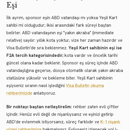
Eşi
İlk ayrım, sponsor eşin ABD vatandaşı mı yoksa Yeşil Kart
sahibi mi olduğudur; ikisi arasındaki fark süreyi baştan
belirler. ABD vatandaşının eşi "yakın akraba" (immediate
relative) sayılır: yıllık kota yoktur, vize her zaman hazırdır ve
Visa Bulletin'de sıra beklenmez.
Yeşil Kart sahibinin eşi ise
F2A tercih kategorisindedir;
kota vardır ve öncelik tarihi
güncel olana kadar beklenir. Sponsor eş süreç içinde ABD
vatandaşlığına geçerse, dosya otomatik olarak yakın akraba
statüsüne yükselir ve bekleme biter. Yeşil Kart sahibinin
eşiyseniz sıranın nasıl işlediğini
Visa Bulletin okuma
rehberimizde
anlatıyoruz.
Bir noktayı baştan netleştirelim:
rehber zaten evli çiftler
içindir. Henüz evli değil de nişanlıysanız ve eşinizi getirip
ABD'de evlenmek istiyorsanız, süreç farklıdır ve
K-1 nişanlı
vizesi rehberimize
bakmalısınız. Evliyseniz izlenecek yol I-