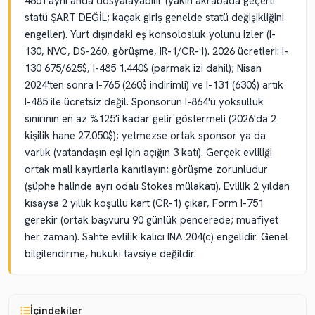
485'i aynı anda dosyalayabilir (yakın akrabada geçerli
statü ŞART DEĞİL; kaçak giriş genelde statü değişikliğini
engeller). Yurt dışındaki eş konsolosluk yolunu izler (I-
130, NVC, DS-260, görüşme, IR-1/CR-1). 2026 ücretleri: I-
130 675/625$, I-485 1.440$ (parmak izi dahil); Nisan
2024'ten sonra I-765 (260$ indirimli) ve I-131 (630$) artık
I-485 ile ücretsiz değil. Sponsorun I-864'ü yoksulluk
sınırının en az %125'i kadar gelir göstermeli (2026'da 2
kişilik hane 27.050$); yetmezse ortak sponsor ya da
varlık (vatandaşın eşi için açığın 3 katı). Gerçek evliliği
ortak mali kayıtlarla kanıtlayın; görüşme zorunludur
(şüphe halinde ayrı odalı Stokes mülakatı). Evlilik 2 yıldan
kısaysa 2 yıllık koşullu kart (CR-1) çıkar, Form I-751
gerekir (ortak başvuru 90 günlük pencerede; muafiyet
her zaman). Sahte evlilik kalıcı INA 204(c) engelidir. Genel
bilgilendirme, hukuki tavsiye değildir.
İçindekiler