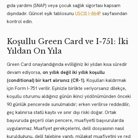
gıda yardımı (SNAP) veya çocuk sağlık sigortası kapsam
dışındadır. Güncel eşik tablosunu
USCIS I-864P
sayfasından
kontrol edin.
Koşullu Green Card ve I-751: İki
Yıldan On Yıla
Green Card onaylandığında evliliğiniz iki yıldan kısa süredir
devam ediyorsa,
on yıllık değil iki yıllık koşullu
(conditional) bir kart alırsınız (CR-1).
Koşulları kaldırmak
için Form I-751 verilir. Eşinizle birlikte veriyorsanız dilekçe,
koşullu oturumu aldığınız günün ikinci yıldönümünden önceki
90 günlük pencerede sunulmalıdır; erken verilirse reddedilir,
geç kalınırsa statü kaybı ve sınır dışı riski doğar. Ortak
başvuruda geçerli olan pencere, muafiyetli başvurularda
uygulanmaz. Muafiyet gerekçelerini, delil dosyasının nasıl
kurulduğunu, delil talebine yanıtı, mülakat muafiyetini ve red