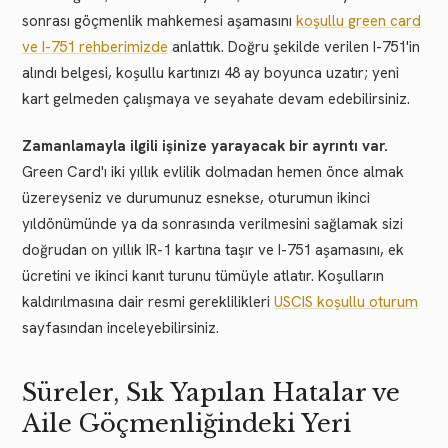
sonrası göçmenlik mahkemesi aşamasını
koşullu green card
ve I-751 rehberimizde
anlattık. Doğru şekilde verilen I-751'in
alındı belgesi, koşullu kartınızı 48 ay boyunca uzatır; yeni
kart gelmeden çalışmaya ve seyahate devam edebilirsiniz.
Zamanlamayla ilgili işinize yarayacak bir ayrıntı var.
Green Card'ı iki yıllık evlilik dolmadan hemen önce almak
üzereyseniz ve durumunuz esnekse, oturumun ikinci
yıldönümünde ya da sonrasında verilmesini sağlamak sizi
doğrudan on yıllık IR-1 kartına taşır ve I-751 aşamasını, ek
ücretini ve ikinci kanıt turunu tümüyle atlatır. Koşulların
kaldırılmasına dair resmi gereklilikleri
USCIS koşullu oturum
sayfasından inceleyebilirsiniz.
Süreler, Sık Yapılan Hatalar ve
Aile Göçmenliğindeki Yeri