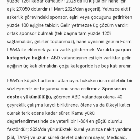
yüzde 125'i kadar olmalıdır; 2026'da iki kişilik bir hane için
eşik 27.050 dolardır (1 Mart 2026'dan geçerli). Yalnızca aktif
askerlik görevindeki sponsor, eşini veya çocuğunu getirirken
yüzde 100 eşiğine tabidir. Gelir yetmezse üç çözüm vardır:
ortak sponsor bulmak (tek başına tam yüzde 125'i
sağlamalıdır, gelirler toplanmaz), hane üyesinin gelirini Form
I-864A ile eklemek ya da varlık göstermek.
Varlıkta çarpan
kategoriye bağlıdır:
ABD vatandaşının eşi için varlıklar gelir
açığının üç katı olmalıdır, çoğu kategoride ise beş katı aranır.
I-864'ün küçük harflerini atlamayın: hukuken icra edilebilir bir
sözleşmedir ve boşanma onu sona erdirmez.
Sponsorun
destek yükümlülüğü,
göçmen ABD vatandaşı olana, 40
çeyreklik çalışma kaydı biriktirene, ölene ya da ülkeyi kalıcı
olarak terk edene kadar sürer. Kamu yükü
değerlendirmesinde de yeterli bir I-864 en güçlü olumlu
faktördür; 2026'da yürürlükteki kural yalnızca nakit yardımı
(SSI, TANF) ve uzun süreli devlet bakımını sayar, Medicaid,