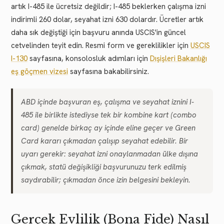
artık I-485 ile ücretsiz değildir; I-485 beklerken çalışma izni
indirimli 260 dolar, seyahat izni 630 dolardır. Ücretler artık
daha sık değiştiği için başvuru anında USCIS'in güncel
cetvelinden teyit edin. Resmi form ve gereklilikler için
USCIS
I-130
sayfasına, konsolosluk adımları için
Dışişleri Bakanlığı
eş göçmen vizesi
sayfasına bakabilirsiniz.
ABD içinde başvuran eş, çalışma ve seyahat iznini I-
485 ile birlikte istediyse tek bir kombine kart (combo
card) genelde birkaç ay içinde eline geçer ve Green
Card kararı çıkmadan çalışıp seyahat edebilir. Bir
uyarı gerekir: seyahat izni onaylanmadan ülke dışına
çıkmak, statü değişikliği başvurunuzu terk edilmiş
saydırabilir; çıkmadan önce izin belgesini bekleyin.
Gerçek Evlilik (Bona Fide) Nasıl