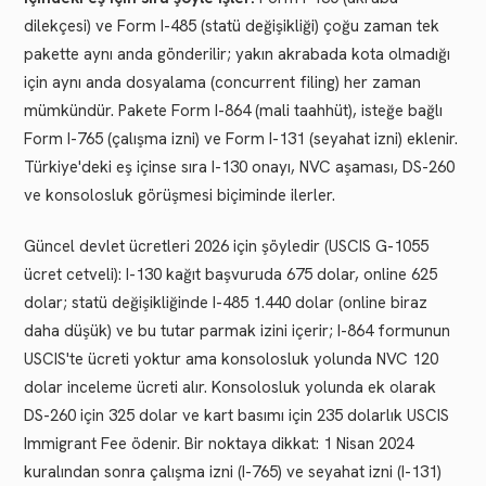
dilekçesi) ve Form I-485 (statü değişikliği) çoğu zaman tek
pakette aynı anda gönderilir; yakın akrabada kota olmadığı
için aynı anda dosyalama (concurrent filing) her zaman
mümkündür. Pakete Form I-864 (mali taahhüt), isteğe bağlı
Form I-765 (çalışma izni) ve Form I-131 (seyahat izni) eklenir.
Türkiye'deki eş içinse sıra I-130 onayı, NVC aşaması, DS-260
ve konsolosluk görüşmesi biçiminde ilerler.
Güncel devlet ücretleri 2026 için şöyledir (USCIS G-1055
ücret cetveli): I-130 kağıt başvuruda 675 dolar, online 625
dolar; statü değişikliğinde I-485 1.440 dolar (online biraz
daha düşük) ve bu tutar parmak izini içerir; I-864 formunun
USCIS'te ücreti yoktur ama konsolosluk yolunda NVC 120
dolar inceleme ücreti alır. Konsolosluk yolunda ek olarak
DS-260 için 325 dolar ve kart basımı için 235 dolarlık USCIS
Immigrant Fee ödenir. Bir noktaya dikkat: 1 Nisan 2024
kuralından sonra çalışma izni (I-765) ve seyahat izni (I-131)