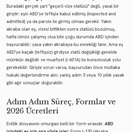
Buradaki gerçek şart "geçerli vize statüsü" değil, yasal bir
giriştir: eşin ABD'ye teftişle kabul edilmiş (inspected and
admitted) ya da parole ile girmiş olması gerekir. Yakın
akraba olan eş, vizesi bittikten sonra statüsü bozulmuş,
hatta izinsiz çalışmış olsa bile çoğu durumda ABD içinden
başvurabilir; yasa yakın akrabaya bu esnekliği tanır. Ama eş
ABD'ye kaçak (teftişsiz) girdiyse statü değişikliği genelde
mümkün değildir ve muafiyet (I-601A) ile konsolosluk yolu
gerekebilir. Girişte sorun varsa, başvurudan önce mutlaka
hukuki değerlendirme alın; yanlış adım 3 veya 10 yıllık yasak
gibi ağır sonuçlar doğurabilir.
Adım Adım Süreç, Formlar ve
2026 Ücretleri
Evlilik dosyasının omurgası belli bir form sırasıdır.
ABD
içindeki eş için sıra şöyle işler:
Form I-130 (akraba