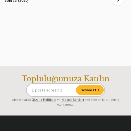
Sonrası (2026)
Topluluğumuza Katılın
Devam Et
Abone olarak
Gizlilik Politikası
ve
Hizmet Şartları
metinlerini kabul etmiş
olursunuz.