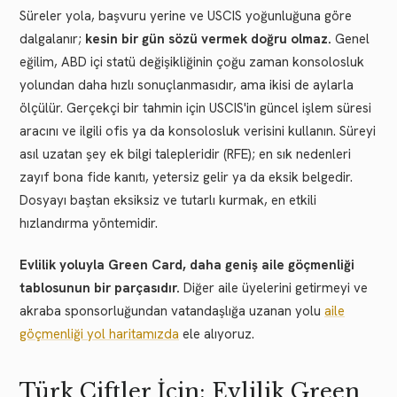
Süreler yola, başvuru yerine ve USCIS yoğunluğuna göre
dalgalanır;
kesin bir gün sözü vermek doğru olmaz.
Genel
eğilim, ABD içi statü değişikliğinin çoğu zaman konsolosluk
yolundan daha hızlı sonuçlanmasıdır, ama ikisi de aylarla
ölçülür. Gerçekçi bir tahmin için USCIS'in güncel işlem süresi
aracını ve ilgili ofis ya da konsolosluk verisini kullanın. Süreyi
asıl uzatan şey ek bilgi talepleridir (RFE); en sık nedenleri
zayıf bona fide kanıtı, yetersiz gelir ya da eksik belgedir.
Dosyayı baştan eksiksiz ve tutarlı kurmak, en etkili
hızlandırma yöntemidir.
Evlilik yoluyla Green Card, daha geniş aile göçmenliği
tablosunun bir parçasıdır.
Diğer aile üyelerini getirmeyi ve
akraba sponsorluğundan vatandaşlığa uzanan yolu
aile
göçmenliği yol haritamızda
ele alıyoruz.
Türk Çiftler İçin: Evlilik Green