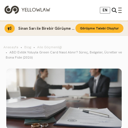
EN
Sinan Sarı ile Birebir Görüşme Fırsatı
Görüşme Talebi Oluştur
Anasayfa
Blog
Aile Göçmenliği
ABD Evlilik Yoluyla Green Card Nasıl Alınır? Süreç, Belgeler, Ücretler ve
Bona Fide (2026)