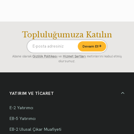
Topluluğumuza Katılın
Devam Et
Abone olarak
Gizlilik Politikası
ve
Hizmet Şartları
metinlerini kabul etmiş
olursunuz.
YATIRIM VE TİCARET
E-2 Yatırımcı
EB-5 Yatırımcı
EB-2 Ulusal Çıkar Muafiyeti