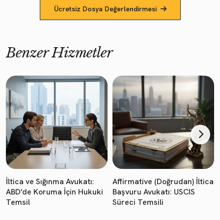
Ücretsiz Dosya Değerlendirmesi
Benzer Hizmetler
İltica ve Sığınma Avukatı:
Affirmative (Doğrudan) İltica
ABD'de Koruma İçin Hukuki
Başvuru Avukatı: USCIS
Temsil
Süreci Temsili