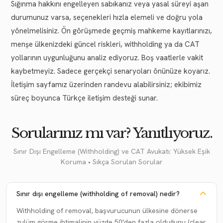
Sığınma hakkını engelleyen sabıkanız veya yasal süreyi aşan
durumunuz varsa, seçenekleri hızla elemeli ve doğru yola
yönelmelisiniz. Ön görüşmede geçmiş mahkeme kayıtlarınızı,
menşe ülkenizdeki güncel riskleri, withholding ya da CAT
yollarının uygunluğunu analiz ediyoruz. Boş vaatlerle vakit
kaybetmeyiz. Sadece gerçekçi senaryoları önünüze koyarız.
İletişim sayfamız üzerinden randevu alabilirsiniz; ekibimiz
süreç boyunca Türkçe iletişim desteği sunar.
Sorularınız mı var? Yanıtlıyoruz.
Sınır Dışı Engelleme (Withholding) ve CAT Avukatı: Yüksek Eşik
Koruma • Sıkça Sorulan Sorular
Sınır dışı engelleme (withholding of removal) nedir?
Withholding of removal, başvurucunun ülkesine dönerse
zulüm görme ihtimalinin yüzde 50'den fazla olduğunu (clear