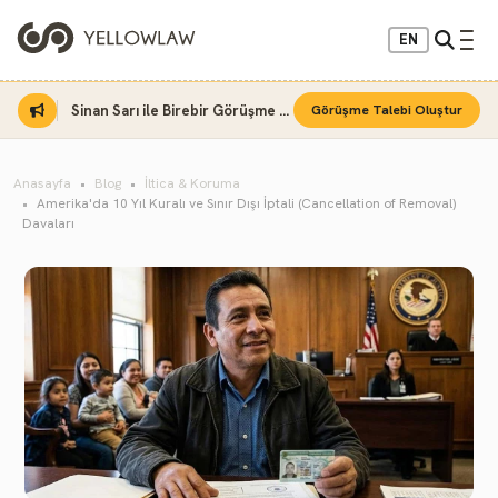
EN
Sinan Sarı ile Birebir Görüşme Fırsatı
Görüşme Talebi Oluştur
Anasayfa
Blog
İltica & Koruma
Amerika'da 10 Yıl Kuralı ve Sınır Dışı İptali (Cancellation of Removal)
Davaları