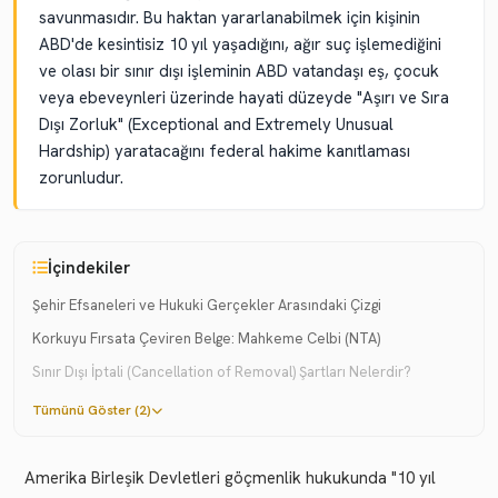
savunmasıdır. Bu haktan yararlanabilmek için kişinin
ABD'de kesintisiz 10 yıl yaşadığını, ağır suç işlemediğini
ve olası bir sınır dışı işleminin ABD vatandaşı eş, çocuk
veya ebeveynleri üzerinde hayati düzeyde "Aşırı ve Sıra
Dışı Zorluk" (Exceptional and Extremely Unusual
Hardship) yaratacağını federal hakime kanıtlaması
zorunludur.
İçindekiler
Şehir Efsaneleri ve Hukuki Gerçekler Arasındaki Çizgi
Korkuyu Fırsata Çeviren Belge: Mahkeme Celbi (NTA)
Sınır Dışı İptali (Cancellation of Removal) Şartları Nelerdir?
Tümünü Göster (2)
Amerika Birleşik Devletleri göçmenlik hukukunda "10 yıl