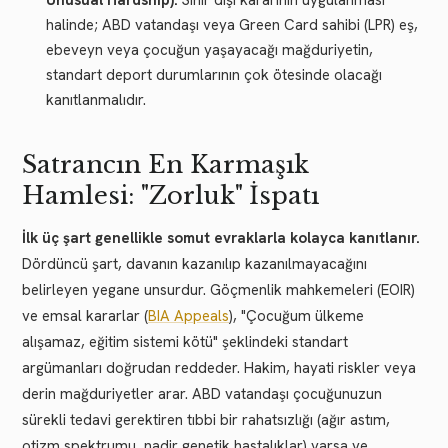
Unusual Hardship):
Sınır dışı kararının uygulanması
halinde; ABD vatandaşı veya Green Card sahibi (LPR) eş,
ebeveyn veya çocuğun yaşayacağı mağduriyetin,
standart deport durumlarının çok ötesinde olacağı
kanıtlanmalıdır.
Satrancın En Karmaşık
Hamlesi: "Zorluk" İspatı
İlk üç şart genellikle somut evraklarla kolayca kanıtlanır.
Dördüncü şart, davanın kazanılıp kazanılmayacağını
belirleyen yegane unsurdur. Göçmenlik mahkemeleri (EOIR)
ve emsal kararlar (
BIA Appeals
), "Çocuğum ülkeme
alışamaz, eğitim sistemi kötü" şeklindeki standart
argümanları doğrudan reddeder. Hakim, hayati riskler veya
derin mağduriyetler arar. ABD vatandaşı çocuğunuzun
sürekli tedavi gerektiren tıbbi bir rahatsızlığı (ağır astım,
otizm spektrumu, nadir genetik hastalıklar) varsa ve