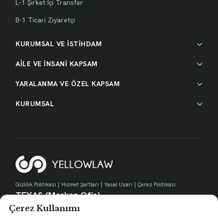
L-1 Şirket İçi Transfer
B-1 Ticari Ziyaretçi
KURUMSAL VE İSTİHDAM
AİLE VE İNSANİ KAPSAM
YARALANMA VE ÖZEL KAPSAM
KURUMSAL
Gizlilik Politikası
|
Hizmet Şartları
|
Yasal Uyarı
|
Çerez Politikası
TEXAS (Merkez Ofis)
Çerez Kullanımı
730 E Park Blvd, Suite 100 Plano, TX 75074