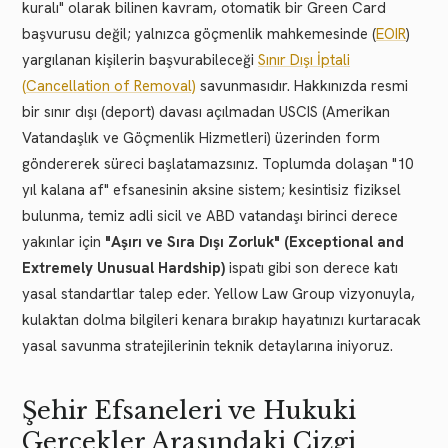
kuralı" olarak bilinen kavram, otomatik bir Green Card
başvurusu değil; yalnızca göçmenlik mahkemesinde (
EOIR
)
yargılanan kişilerin başvurabileceği
Sınır Dışı İptali
(Cancellation of Removal)
savunmasıdır. Hakkınızda resmi
bir sınır dışı (deport) davası açılmadan USCIS (Amerikan
Vatandaşlık ve Göçmenlik Hizmetleri) üzerinden form
göndererek süreci başlatamazsınız. Toplumda dolaşan "10
yıl kalana af" efsanesinin aksine sistem; kesintisiz fiziksel
bulunma, temiz adli sicil ve ABD vatandaşı birinci derece
yakınlar için
"Aşırı ve Sıra Dışı Zorluk" (Exceptional and
Extremely Unusual Hardship)
ispatı gibi son derece katı
yasal standartlar talep eder. Yellow Law Group vizyonuyla,
kulaktan dolma bilgileri kenara bırakıp hayatınızı kurtaracak
yasal savunma stratejilerinin teknik detaylarına iniyoruz.
Şehir Efsaneleri ve Hukuki
Gerçekler Arasındaki Çizgi