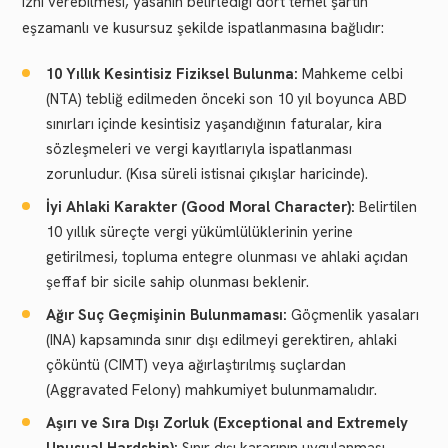
izni verebilmesi, yasanın belirlediği dört temel şartın
eşzamanlı ve kusursuz şekilde ispatlanmasına bağlıdır:
10 Yıllık Kesintisiz Fiziksel Bulunma:
Mahkeme celbi
(NTA) tebliğ edilmeden önceki son 10 yıl boyunca ABD
sınırları içinde kesintisiz yaşandığının faturalar, kira
sözleşmeleri ve vergi kayıtlarıyla ispatlanması
zorunludur. (Kısa süreli istisnai çıkışlar haricinde).
İyi Ahlaki Karakter (Good Moral Character):
Belirtilen
10 yıllık süreçte vergi yükümlülüklerinin yerine
getirilmesi, topluma entegre olunması ve ahlaki açıdan
şeffaf bir sicile sahip olunması beklenir.
Ağır Suç Geçmişinin Bulunmaması:
Göçmenlik yasaları
(INA) kapsamında sınır dışı edilmeyi gerektiren, ahlaki
çöküntü (CIMT) veya ağırlaştırılmış suçlardan
(Aggravated Felony) mahkumiyet bulunmamalıdır.
Aşırı ve Sıra Dışı Zorluk (Exceptional and Extremely