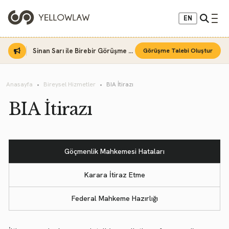
EN
Sinan Sarı ile Birebir Görüşme Fırsatı
Görüşme Talebi Oluştur
Anasayfa
Bireysel Hizmetler
BIA İtirazı
BIA İtirazı
Göçmenlik Mahkemesi Hataları
Karara İtiraz Etme
Federal Mahkeme Hazırlığı