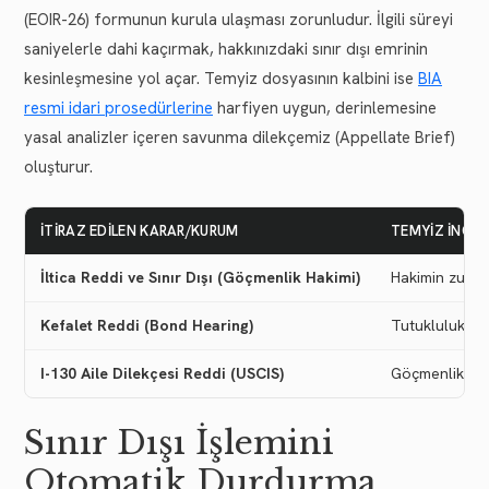
(EOIR-26) formunun kurula ulaşması zorunludur. İlgili süreyi
saniyelerle dahi kaçırmak, hakkınızdaki sınır dışı emrinin
kesinleşmesine yol açar. Temyiz dosyasının kalbini ise
BIA
resmi idari prosedürlerine
harfiyen uygun, derinlemesine
yasal analizler içeren savunma dilekçemiz (Appellate Brief)
oluşturur.
İTIRAZ EDILEN KARAR/KURUM
TEMYIZ İNCEL
İltica Reddi ve Sınır Dışı (Göçmenlik Hakimi)
Hakimin zulüm 
Kefalet Reddi (Bond Hearing)
Tutukluluk ha
I-130 Aile Dilekçesi Reddi (USCIS)
Göçmenlik memu
Sınır Dışı İşlemini
Otomatik Durdurma