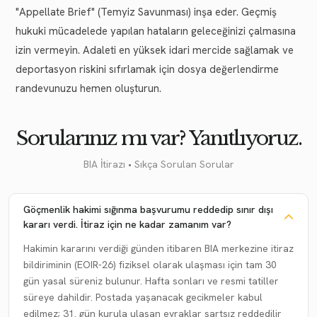
"Appellate Brief" (Temyiz Savunması) inşa eder. Geçmiş
hukuki mücadelede yapılan hataların geleceğinizi çalmasına
izin vermeyin. Adaleti en yüksek idari mercide sağlamak ve
deportasyon riskini sıfırlamak için dosya değerlendirme
randevunuzu hemen oluşturun.
Sorularınız mı var? Yanıtlıyoruz.
BIA İtirazı • Sıkça Sorulan Sorular
Göçmenlik hakimi sığınma başvurumu reddedip sınır dışı
kararı verdi. İtiraz için ne kadar zamanım var?
Hakimin kararını verdiği günden itibaren BIA merkezine itiraz
bildiriminin (EOIR-26) fiziksel olarak ulaşması için tam 30
gün yasal süreniz bulunur. Hafta sonları ve resmi tatiller
süreye dahildir. Postada yaşanacak gecikmeler kabul
edilmez; 31. gün kurula ulaşan evraklar şartsız reddedilir