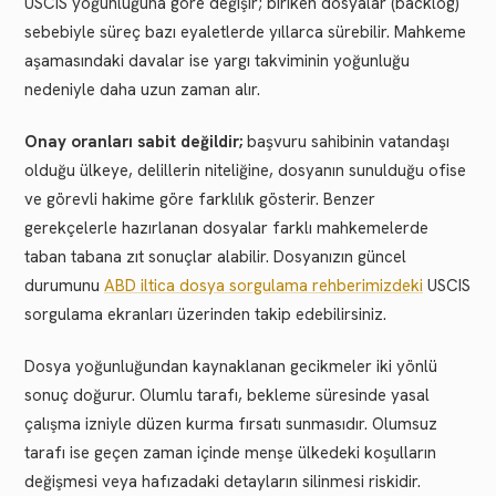
USCIS yoğunluğuna göre değişir; biriken dosyalar (backlog)
sebebiyle süreç bazı eyaletlerde yıllarca sürebilir. Mahkeme
aşamasındaki davalar ise yargı takviminin yoğunluğu
nedeniyle daha uzun zaman alır.
Onay oranları sabit değildir;
başvuru sahibinin vatandaşı
olduğu ülkeye, delillerin niteliğine, dosyanın sunulduğu ofise
ve görevli hakime göre farklılık gösterir. Benzer
gerekçelerle hazırlanan dosyalar farklı mahkemelerde
taban tabana zıt sonuçlar alabilir. Dosyanızın güncel
durumunu
ABD iltica dosya sorgulama rehberimizdeki
USCIS
sorgulama ekranları üzerinden takip edebilirsiniz.
Dosya yoğunluğundan kaynaklanan gecikmeler iki yönlü
sonuç doğurur. Olumlu tarafı, bekleme süresinde yasal
çalışma izniyle düzen kurma fırsatı sunmasıdır. Olumsuz
tarafı ise geçen zaman içinde menşe ülkedeki koşulların
değişmesi veya hafızadaki detayların silinmesi riskidir.