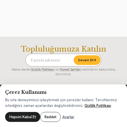
Topluluğumuza Katılın
Devam Et
Abone olarak
Gizlilik Politikası
ve
Hizmet Şartları
metinlerini kabul etmiş
olursunuz.
Çerez Kullanımı
Bu site deneyiminizi iyileştirmek için çerezler kullanır. Tercihlerinizi
YATIRIM VE TİCARET
istediğiniz zaman ayarlardan değiştirebilirsiniz.
Gizlilik Politikası
Hepsini Kabul Et
Reddet
Ayarlar
E-2 Yatırımcı