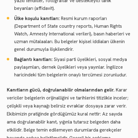
yazılı tehditler, fotoğraflar ve destekleyici tanık
beyanları (affidavit).
Ülke koşulu kanıtları:
Resmi kurum raporları
(Department of State country reports, Human Rights
Watch, Amnesty International verileri), basın haberleri ve
uzman mütalaaları. Bu belgeler kişisel iddiaları ülkenin
genel durumuyla ilişkilendirir.
Bağlantı kanıtları:
Siyasi parti üyelikleri, sosyal medya
paylaşımları, dernek üyelikleri veya yayınlar. İngilizce
haricindeki tüm belgelerin onaylı tercümesi zorunludur.
Kanıtların gücü, doğrulanabilir olmalarından gelir.
Karar
vericiler belgelerin orijinalliğini ve tarihlerini titizlikle inceler;
çelişkili veya kaynağı belirsiz evraklar dosyaya zarar verir.
Ekibimizin pratiğinde gördüğümüz kural nettir: Az sayıda
ama doğrulanabilir kanıt, yığınla tutarsız belgeden daha
etkilidir. Belge temin edilemeyen durumlarda gerekçeler
beyanda açıkça belirtilmelidir. Geçerli bir açıklama