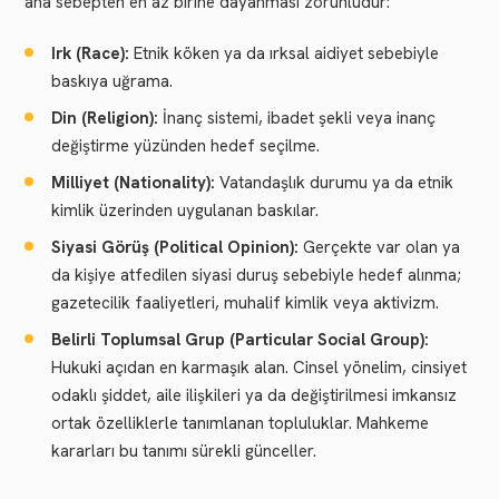
ana sebepten en az birine dayanması zorunludur:
Irk (Race):
Etnik köken ya da ırksal aidiyet sebebiyle
baskıya uğrama.
Din (Religion):
İnanç sistemi, ibadet şekli veya inanç
değiştirme yüzünden hedef seçilme.
Milliyet (Nationality):
Vatandaşlık durumu ya da etnik
kimlik üzerinden uygulanan baskılar.
Siyasi Görüş (Political Opinion):
Gerçekte var olan ya
da kişiye atfedilen siyasi duruş sebebiyle hedef alınma;
gazetecilik faaliyetleri, muhalif kimlik veya aktivizm.
Belirli Toplumsal Grup (Particular Social Group):
Hukuki açıdan en karmaşık alan. Cinsel yönelim, cinsiyet
odaklı şiddet, aile ilişkileri ya da değiştirilmesi imkansız
ortak özelliklerle tanımlanan topluluklar. Mahkeme
kararları bu tanımı sürekli günceller.