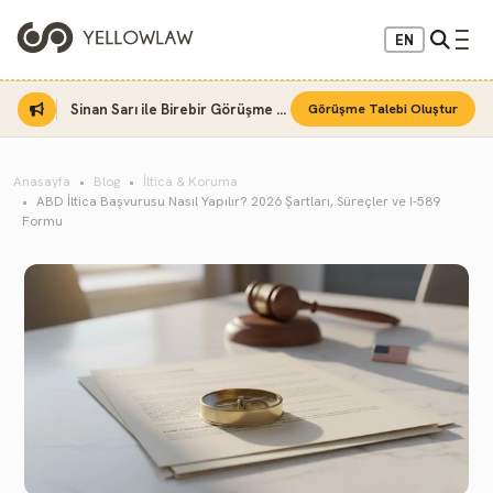
EN
Sinan Sarı ile Birebir Görüşme Fırsatı
Görüşme Talebi Oluştur
Anasayfa
Blog
İltica & Koruma
ABD İltica Başvurusu Nasıl Yapılır? 2026 Şartları, Süreçler ve I-589
Formu