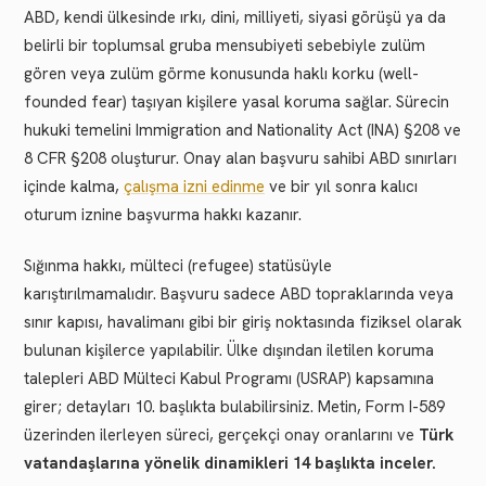
ABD, kendi ülkesinde ırkı, dini, milliyeti, siyasi görüşü ya da
belirli bir toplumsal gruba mensubiyeti sebebiyle zulüm
gören veya zulüm görme konusunda haklı korku (well-
founded fear) taşıyan kişilere yasal koruma sağlar. Sürecin
hukuki temelini Immigration and Nationality Act (INA) §208 ve
8 CFR §208 oluşturur. Onay alan başvuru sahibi ABD sınırları
içinde kalma,
çalışma izni edinme
ve bir yıl sonra kalıcı
oturum iznine başvurma hakkı kazanır.
Sığınma hakkı, mülteci (refugee) statüsüyle
karıştırılmamalıdır. Başvuru sadece ABD topraklarında veya
sınır kapısı, havalimanı gibi bir giriş noktasında fiziksel olarak
bulunan kişilerce yapılabilir. Ülke dışından iletilen koruma
talepleri ABD Mülteci Kabul Programı (USRAP) kapsamına
girer; detayları 10. başlıkta bulabilirsiniz. Metin, Form I-589
üzerinden ilerleyen süreci, gerçekçi onay oranlarını ve
Türk
vatandaşlarına yönelik dinamikleri 14 başlıkta inceler.