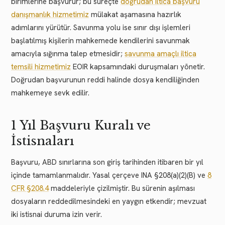
birimlerine başvurur; bu süreçte
doğrudan iltica başvuru
danışmanlık hizmetimiz
mülakat aşamasına hazırlık
adımlarını yürütür. Savunma yolu ise sınır dışı işlemleri
başlatılmış kişilerin mahkemede kendilerini savunmak
amacıyla sığınma talep etmesidir;
savunma amaçlı iltica
temsili hizmetimiz
EOIR kapsamındaki duruşmaları yönetir.
Doğrudan başvurunun reddi halinde dosya kendiliğinden
mahkemeye sevk edilir.
1 Yıl Başvuru Kuralı ve
İstisnaları
Başvuru, ABD sınırlarına son giriş tarihinden itibaren bir yıl
içinde tamamlanmalıdır. Yasal çerçeve INA §208(a)(2)(B) ve
8
CFR §208.4
maddeleriyle çizilmiştir. Bu sürenin aşılması
dosyaların reddedilmesindeki en yaygın etkendir; mevzuat
iki istisnai duruma izin verir.