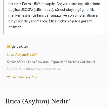
ücretsiz Form I-589 ile yapılır. Başvuru sınır dışı sürecinde
değilse USCIS'e (affirmative), sürecindeyse göçmenlik
mahkemesine (defensive) sunulur ve son girişten itibaren
bir yıl içinde yapılmalıdır. İltica hiçbir koşulda garanti
edilmez.
İçindekiler
İltica (Asylum) Nedir?
Kimler ABD'de İltica Başvurusu Yapabilir? 5 Koruma Gerekçesi
İki İltica Yolu: Affirmative ve Defensive
Tümünü Göster (10)
İltica (Asylum) Nedir?