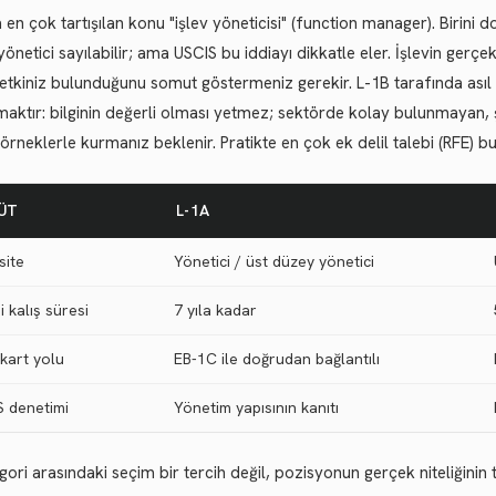
 en çok tartışılan konu "işlev yöneticisi" (function manager). Birini
 yönetici sayılabilir; ama USCIS bu iddiayı dikkatle eler. İşlevin ger
etkiniz bulunduğunu somut göstermeniz gerekir. L-1B tarafında asıl 
maktır: bilginin değerli olması yetmez; sektörde kolay bulunmayan, ş
örneklerle kurmanız beklenir. Pratikte en çok ek delil talebi (RFE) bu
ÜT
L-1A
site
Yönetici / üst düzey yönetici
 kalış süresi
7 yıla kadar
 kart yolu
EB-1C ile doğrudan bağlantılı
S denetimi
Yönetim yapısının kanıtı
egori arasındaki seçim bir tercih değil, pozisyonun gerçek niteliğinin te