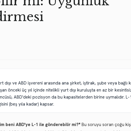
lir mi: Uygunluk
dirmesi
rt dışı ve ABD işvereni arasında ana şirket, iştirak, şube veya bağlı ku
alışan önceki üç yıl içinde nitelikli yurt dışı kuruluşta en az bir kesint
çüncüsü, ABD'deki pozisyon da bu kapasitelerden birine uymalıdır. L-1
isini (beş yıla kadar) kapsar.
im beni ABD'ye L-1 ile gönderebilir mi?"
Bu soruyu soran çoğu kişi