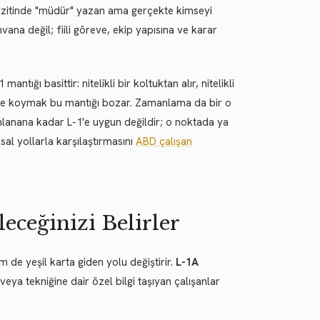
vizitinde "müdür" yazan ama gerçekte kimseyi
vana değil; fiili göreve, ekip yapısına ve karar
 mantığı basittir: nitelikli bir koltuktan alır, nitelikli
r role koymak bu mantığı bozar. Zamanlama da bir o
amlanana kadar L-1'e uygun değildir; o noktada ya
sal yollarla karşılaştırmasını
ABD çalışan
eceğinizi Belirler
 de yeşil karta giden yolu değiştirir.
L-1A
veya tekniğine dair özel bilgi taşıyan çalışanlar