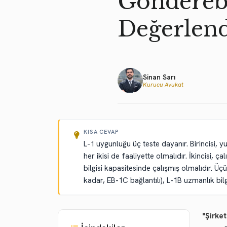
Gönderebi
Değerlen
Sinan Sarı
Kurucu Avukat
KISA CEVAP
L-1 uygunluğu üç teste dayanır. Birincisi, yu
her ikisi de faaliyette olmalıdır. İkincisi, ç
bilgisi kapasitesinde çalışmış olmalıdır. Ü
kadar, EB-1C bağlantılı), L-1B uzmanlık bilg
"Şirket