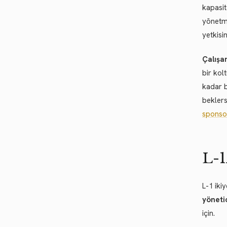
kapasit
yönetme
yetkisi
Çalışa
bir kol
kadar b
beklers
sponso
L-1
L-1 iki
yönetic
için.