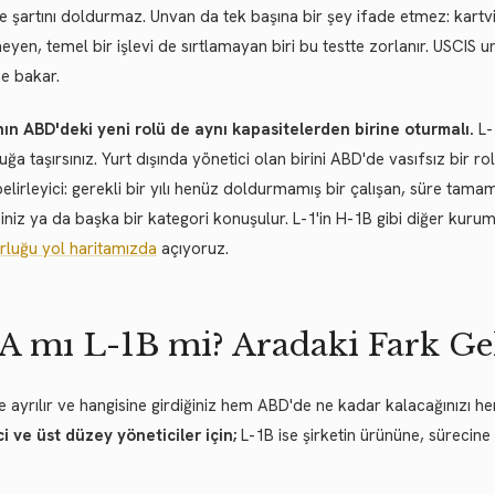
e şartını doldurmaz. Unvan da tek başına bir şey ifade etmez: kart
yen, temel bir işlevi de sırtlamayan biri bu testte zorlanır. USCIS un
ne bakar.
nın ABD'deki yeni rolü de aynı kapasitelerden birine oturmalı.
L-1
tuğa taşırsınız. Yurt dışında yönetici olan birini ABD'de vasıfsız bi
elirleyici: gerekli bir yılı henüz doldurmamış bir çalışan, süre tam
iniz ya da başka bir kategori konuşulur. L-1'in H-1B gibi diğer kurum
rluğu yol haritamızda
açıyoruz.
A mı L-1B mi? Aradaki Fark Gel
ye ayrılır ve hangisine girdiğiniz hem ABD'de ne kadar kalacağınızı hem
i ve üst düzey yöneticiler için;
L-1B ise şirketin ürününe, sürecine 