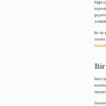
Kâğıt ü
biçimde
geçemez
ortaklık
Bir de 
onunla 
hizmet
Bir
İkinci 
kesinti
taşıyan
Sürenin