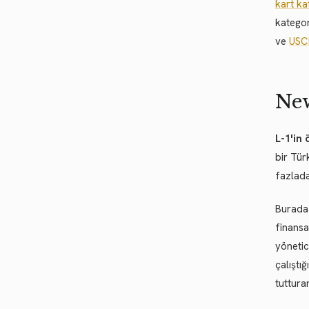
kart ka
kategor
ve
USC
New
L-1'in 
bir Tür
fazlada
Burada
finansa
yönetic
çalıştı
tuttura