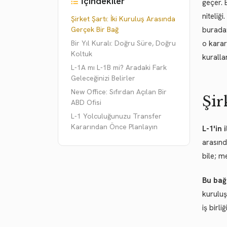
İçindekiler
geçer. 
niteliğ
Şirket Şartı: İki Kuruluş Arasında
Gerçek Bir Bağ
burada
Bir Yıl Kuralı: Doğru Süre, Doğru
o karar 
Koltuk
kuralla
L-1A mı L-1B mi? Aradaki Fark
Geleceğinizi Belirler
New Office: Sıfırdan Açılan Bir
Şir
ABD Ofisi
L-1 Yolculuğunuzu Transfer
Kararından Önce Planlayın
L-1'in i
arasınd
bile; m
Bu bağ
kuruluş
iş birl