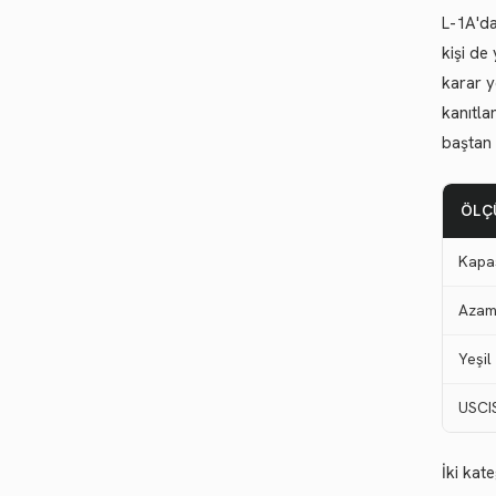
L-1A'da
kişi de
karar y
kanıtla
baştan 
ÖLÇ
Kapa
Azami
Yeşil
USCI
İki kat