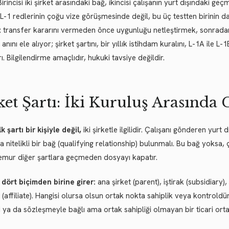
Birincisi iki şirket arasındaki bağ, ikincisi çalışanın yurt dışındaki
i. L-1 redlerinin çoğu vize görüşmesinde değil, bu üç testten birinin d
: transfer kararını vermeden önce uygunluğu netleştirmek, sonrad
anını ele alıyor; şirket şartını, bir yıllık istihdam kuralını, L-1A ile L
rı. Bilgilendirme amaçlıdır, hukuki tavsiye değildir.
ket Şartı: İki Kuruluş Arasında
lk şartı bir kişiyle değil,
iki şirketle ilgilidir. Çalışanı gönderen yur
a nitelikli bir bağ (qualifying relationship) bulunmalı. Bu bağ yoksa
emur diğer şartlara geçmeden dosyayı kapatır.
 dört biçimden birine girer:
ana şirket (parent), iştirak (subsidiary)
 (affiliate). Hangisi olursa olsun ortak nokta sahiplik veya kontroldü
iği ya da sözleşmeyle bağlı ama ortak sahipliği olmayan bir ticari ort