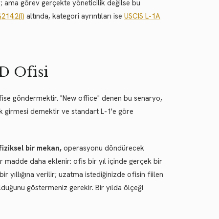
r; ama görev gerçekte yöneticilik değilse bu
214.2(l)
altında, kategori ayrıntıları ise
USCIS L-1A
D Ofisi
ofise göndermektir. "New office" denen bu senaryo,
k girmesi demektir ve standart L-1'e göre
fiziksel bir mekan,
operasyonu döndürecek
 madde daha eklenir: ofis bir yıl içinde gerçek bir
 yıllığına verilir; uzatma istediğinizde ofisin fiilen
olduğunu göstermeniz gerekir. Bir yılda ölçeği