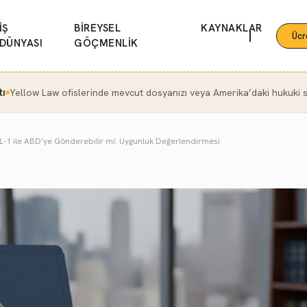
İŞ
BİREYSEL
KAYNAKLAR
|
Ücr
DÜNYASI
GÖÇMENLİK
tı
Yellow Law ofislerinde mevcut dosyanızı veya Amerika’daki hukuki se
 L-1 ile ABD'ye Gönderebilir mi: Uygunluk Değerlendirmesi