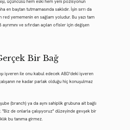
 geçmişi, üçüncüsü hem eski hem yeni pozisyonun
aha en baştan tutmamasında saklıdır. İşin sırrı da
an red yememenin en sağlam yoludur. Bu yazı tam
-1B ayrımını ve sıfırdan açılan ofisler için değişen
 Gerçek Bir Bağ
t dışı işveren ile onu kabul edecek ABD'deki işveren
, çalışanın ne kadar parlak olduğu hiç konuşulmaz
, şube (branch) ya da aynı sahiplik grubuna ait bağlı
r. "Biz de onlarla çalışıyoruz" düzeyinde gevşek bir
aklık bu tanıma girmez.