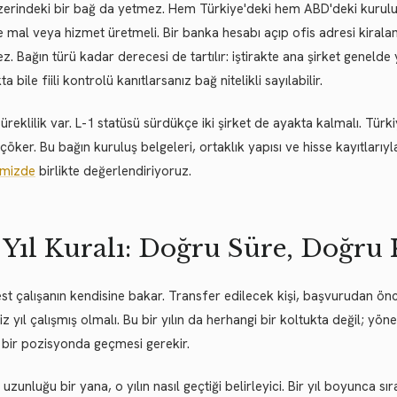
zerindeki bir bağ da yetmez. Hem Türkiye'deki hem ABD'deki kuruluş f
 mal veya hizmet üretmeli. Bir banka hesabı açıp ofis adresi kirala
. Bağın türü kadar derecesi de tartılır: iştirakte ana şirket genelde 
ta bile fiili kontrolü kanıtlarsanız bağ nitelikli sayılabilir.
süreklilik var. L-1 statüsü sürdükçe iki şirket de ayakta kalmalı. Türk
çöker. Bu bağın kuruluş belgeleri, ortaklık yapısı ve hisse kayıtlarıy
imizde
birlikte değerlendiriyoruz.
 Yıl Kuralı: Doğru Süre, Doğru
test çalışanın kendisine bakar. Transfer edilecek kişi, başvurudan önceki
siz yıl çalışmış olmalı. Bu bir yılın da herhangi bir koltukta değil; yön
 bir pozisyonda geçmesi gerekir.
 uzunluğu bir yana, o yılın nasıl geçtiği belirleyici. Bir yıl boyunca