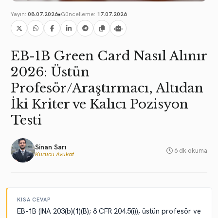
•
Yayın:
08.07.2026
Güncelleme:
17.07.2026
EB-1B Green Card Nasıl Alınır
2026: Üstün
Profesör/Araştırmacı, Altıdan
İki Kriter ve Kalıcı Pozisyon
Testi
Sinan Sarı
6 dk okuma
Kurucu Avukat
KISA CEVAP
EB-1B (INA 203(b)(1)(B); 8 CFR 204.5(i)), üstün profesör ve