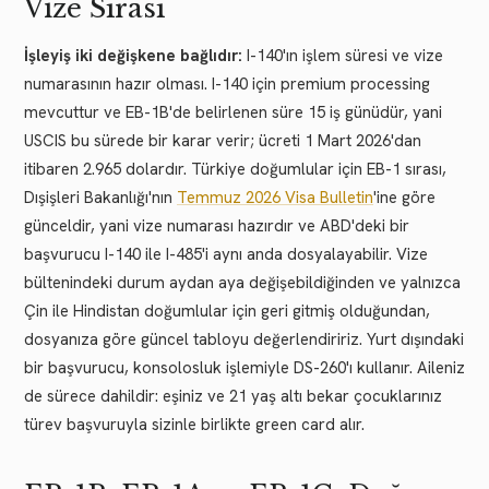
Vize Sırası
İşleyiş iki değişkene bağlıdır:
I-140'ın işlem süresi ve vize
numarasının hazır olması. I-140 için premium processing
mevcuttur ve EB-1B'de belirlenen süre 15 iş günüdür, yani
USCIS bu sürede bir karar verir; ücreti 1 Mart 2026'dan
itibaren 2.965 dolardır. Türkiye doğumlular için EB-1 sırası,
Dışişleri Bakanlığı'nın
Temmuz 2026 Visa Bulletin
'ine göre
günceldir, yani vize numarası hazırdır ve ABD'deki bir
başvurucu I-140 ile I-485'i aynı anda dosyalayabilir. Vize
bültenindeki durum aydan aya değişebildiğinden ve yalnızca
Çin ile Hindistan doğumlular için geri gitmiş olduğundan,
dosyanıza göre güncel tabloyu değerlendiririz. Yurt dışındaki
bir başvurucu, konsolosluk işlemiyle DS-260'ı kullanır. Aileniz
de sürece dahildir: eşiniz ve 21 yaş altı bekar çocuklarınız
türev başvuruyla sizinle birlikte green card alır.