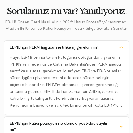
Sorularınız mı var? Yanıtlıyoruz.
EB-1B Green Card Nasıl Alınır 2026: Üstün Profesör/Araştırmacı,
Altıdan İki Kriter ve Kalıcı Pozisyon Testi • Sıkça Sorulan Sorular
EB-1B için PERM (işgücü sertifikası) gerekir mi?
Hayır. EB-1B birinci tercih kategorisi olduğundan, işverenin
I-140'ı vermeden önce Çalışma Bakanlığı'ndan PERM işgücü
sertifikası alması gerekmez. Muafiyet, EB-2 ve EB-3'te aylar
süren işgücü piyasası testini atlatarak süreci belirgin
biçimde hızlandırır. PERM'in olmaması işveren gerekmediği
anlamına gelmez: EB-1B'de her zaman bir ABD işvereni ve
kalıcı bir iş teklifi şarttır, kendi adınıza başvuramazsınız.
Kendi adına başvuruya açık tek birinci tercih kolu EB-1A'dır.
EB-1B için kalıcı pozisyon ne demek, post-doc sayılır
mı?