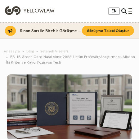
EN
Sinan Sarı ile Birebir Görüşme Fırsatı
Görüşme Talebi Oluştur
Anasayfa
Blog
Yetenek Vizeleri
EB-1B Green Card Nasıl Alınır 2026: Üstün Profesör/Araştırmacı, Altıdan
İki Kriter ve Kalıcı Pozisyon Testi