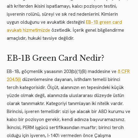
altı kriterden ikisini ispatlamayı, kalıcı pozisyon testini,
işverenin rolünü, süreyi ve sık red nedenlerini. Kimlerin
uygun olduğunu ve avukatlık desteğini
EB-1B green card
avukatı hizmetimizde
özetledik. İçerik genel bilgilendirme
amaçlıdır, hukuki tavsiye değildir.
EB-1B Green Card Nedir?
EB-1B, göçmenlik yasasının 203(b)(1)(B) maddesine ve
8 CFR
204.5(i)
düzenlemesine dayanan, istihdam temelli birinci
tercih kategorisidir. Ölçüt, alanınızın en tepesindeki küçük
yüzde olmak değil, alanınızda uluslararası düzeyde üstün
olarak tanınmaktır. Kategoriyi tanımlayan iki nitelik vardır.
Birincisi, işveren temellidir: sizi işe alacak bir ABD kurumu ve
kalıcı bir pozisyon gerekir, kendi adınıza başvuramazsınız.
İkincisi, PERM işgücü sertifikasından muaftır; birinci tercih
olduğu için işveren, I-140'ı vermeden önce Çalışma