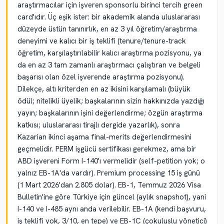
araştırmacılar için işveren sponsorlu birinci tercih green
card'ıdır. Üç eşik ister: bir akademik alanda uluslararası
düzeyde üstün tanınırlık, en az 3 yıl öğretim/araştırma
deneyimi ve kalıcı bir iş teklifi (tenure/tenure-track
öğretim, karşılaştırılabilir kalıcı araştırma pozisyonu, ya
da en az 3 tam zamanlı araştırmacı çalıştıran ve belgeli
başarısı olan özel işverende araştırma pozisyonu).
Dilekçe, altı kriterden en az ikisini karşılamalı (büyük
ödül; nitelikli üyelik; başkalarının sizin hakkınızda yazdığı
yayın; başkalarının işini değerlendirme; özgün araştırma
katkısı; uluslararası tirajlı dergide yazarlık), sonra
Kazarian ikinci aşama final-merits değerlendirmesini
geçmelidir. PERM işgücü sertifikası gerekmez, ama bir
ABD işvereni Form I-140'ı vermelidir (self-petition yok; o
yalnız EB-1A'da vardır). Premium processing 15 iş günü
(1 Mart 2026'dan 2.805 dolar). EB-1, Temmuz 2026 Visa
Bulletin'ine göre Türkiye için güncel (aylık snapshot), yani
I-140 ve I-485 aynı anda verilebilir. EB-1A (kendi başvuru,
iş teklifi yok, 3/10, en tepe) ve EB-1C (çokuluslu yönetici)