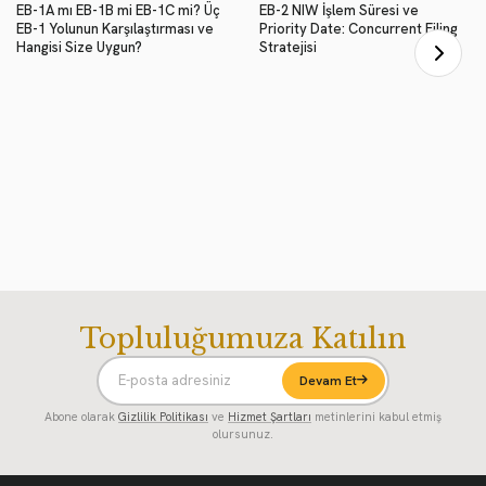
EB-1A mı EB-1B mi EB-1C mi? Üç
EB-2 NIW İşlem Süresi ve
EB-1 Yolunun Karşılaştırması ve
Priority Date: Concurrent Filing
Hangisi Size Uygun?
Stratejisi
Topluluğumuza Katılın
Devam Et
Abone olarak
Gizlilik Politikası
ve
Hizmet Şartları
metinlerini kabul etmiş
olursunuz.