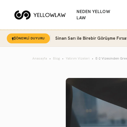
NEDEN YELLOW
LAW
Sinan Sarı ile Birebir Görüşme Fırsa
ÖNEMLİ DUYURU
Anasayfa
Blog
Yatırım Vizeleri
E-2 Vizesinden Gree