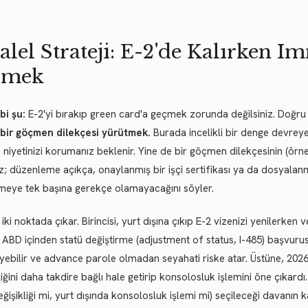
alel Strateji: E-2'de Kalırken I
rmek
lbi şu:
E-2'yi bırakıp green card'a geçmek zorunda değilsiniz. Doğr
 bir göçmen dilekçesi yürütmek.
Burada incelikli bir denge devreye gi
 niyetinizi korumanız beklenir. Yine de bir göçmen dilekçesinin (örneğ
 düzenleme açıkça, onaylanmış bir işçi sertifikası ya da dosyalanmı
meye tek başına gerekçe olamayacağını söyler.
 iki noktada çıkar. Birincisi, yurt dışına çıkıp E-2 vizenizi yenilerken 
i, ABD içinden statü değiştirme (adjustment of status, I-485) başvu
yebilir ve advance parole olmadan seyahati riske atar. Üstüne, 202
liğini daha takdire bağlı hale getirip konsolosluk işlemini öne çıka
eğişikliği mi, yurt dışında konsolosluk işlemi mi) seçileceği davanın ka