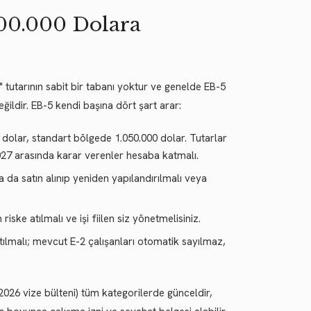
800.000 Dolara
m" tutarının sabit bir tabanı yoktur ve genelde EB-5
ildir. EB-5 kendi başına dört şart arar:
 dolar, standart bölgede 1.050.000 dolar. Tutarlar
 2027 arasında karar verenler hesaba katmalı.
da satın alınıp yeniden yapılandırılmalı veya
ske atılmalı ve işi fiilen siz yönetmelisiniz.
tılmalı; mevcut E-2 çalışanları otomatik sayılmaz,
2026 vize bülteni) tüm kategorilerde günceldir,