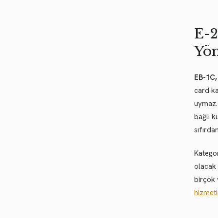
E-2
Yön
EB-1C
card ka
uymaz. 
bağlı k
sıfırda
Kategor
olacak 
birçok 
hizmet