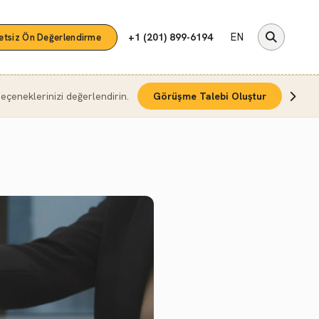
EN
+1 (201) 899-6194
etsiz Ön Değerlendirme
çeneklerinizi değerlendirin.
Görüşme Talebi Oluştur