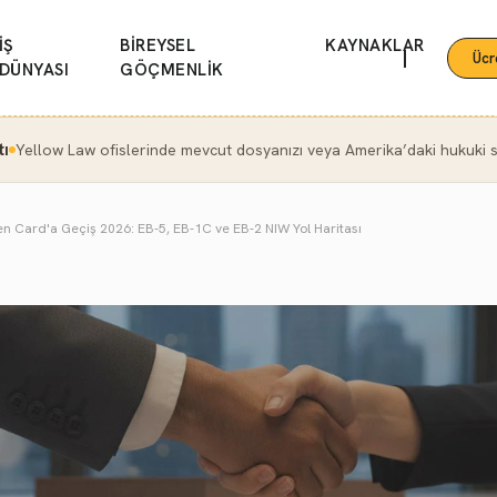
İŞ
BİREYSEL
KAYNAKLAR
|
Ücr
DÜNYASI
GÖÇMENLİK
tı
Yellow Law ofislerinde mevcut dosyanızı veya Amerika’daki hukuki se
n Card'a Geçiş 2026: EB-5, EB-1C ve EB-2 NIW Yol Haritası