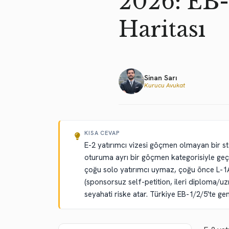
2026: EB-
Haritası
Sinan Sarı
Kurucu Avukat
KISA CEVAP
E-2 yatırımcı vizesi göçmen olmayan bir st
oturuma ayrı bir göçmen kategorisiyle geçilir
çoğu solo yatırımcı uymaz, çoğu önce L-1A'
(sponsorsuz self-petition, ileri diploma/u
seyahati riske atar. Türkiye EB-1/2/5'te ge