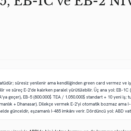
5, EB-1C ve EB-2 NI
atüdür; süresiz yenilenir ama kendiliğinden green card vermez ve işl
 ve süreç E-2'de kalırken paralel yürütülebilir. Üç ana yol: EB-1C (yur
ya geçer), EB-5 (800.000$ TEA / 1.050.000$ standart + 10 yeni iş; 
zmanlık + Dhanasar). Dilekçe vermek E-2'yi otomatik bozmaz ama I-4
nelde günceldir, eşzamanlı I-485 imkânı verir. Dördüncü yol: ABD vata