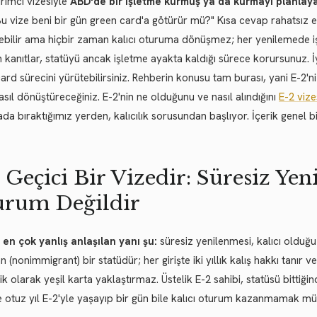
ırımcı vizesiyle
ABD'de bir işletme kurmuş ya da kurmayı planlaya
"Bu vize beni bir gün green card'a götürür mü?" Kısa cevap rahatsız e
ebilir ama hiçbir zaman kalıcı oturuma dönüşmez; her yenilemede iş
 kanıtlar, statüyü ancak işletme ayakta kaldığı sürece korursunuz. İy
ard sürecini yürütebilirsiniz. Rehberin konusu tam burası, yani E-2'n
asıl dönüştüreceğiniz. E-2'nin ne olduğunu ve nasıl alındığını
E-2 vize
da bıraktığımız yerden, kalıcılık sorusundan başlıyor. İçerik genel bi
 Geçici Bir Vizedir: Süresiz Ye
urum Değildir
 en çok yanlış anlaşılan yanı şu:
süresiz yenilenmesi, kalıcı oldu
 (nonimmigrant) bir statüdür; her girişte iki yıllık kalış hakkı tanır ve
k olarak yeşil karta yaklaştırmaz. Üstelik E-2 sahibi, statüsü bitti
 otuz yıl E-2'yle yaşayıp bir gün bile kalıcı oturum kazanmamak m