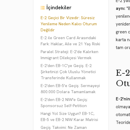
E-2 yat
İçindekiler
aynı
: 
yenilen
E-2 Geçici Bir Vizedir: Süresiz
Yenileme Neden Kalıcı Oturum
yeniden
Değildir
green c
E-2 ile Green Card Arasındaki
karta n
Fark: Haklar, Aile ve 21 Yaş Riski
tam ora
Paralel Strateji: E-2'de Kalırken
Immigrant Dilekçesi Vermek
E-2'den EB-1C'ye Geçiş: E-2
E-2
Şirketinizi Çok Uluslu Yönetici
Transferinde Kullanmak
Ot
E-2'den EB-5'e Geçiş: Sermayeyi
800.000 Dolara Tamamlamak
E-2'nin
E-2'den EB-2 NIW'e Geçiş:
Sponsorsuz Self-Petition
olmayan
Hangi Yol Size Uygun? EB-1C,
otomati
EB-5 ve EB-2 NIW Karar Matrisi
Teoride
Geçiş Takvimi: Ne Zaman