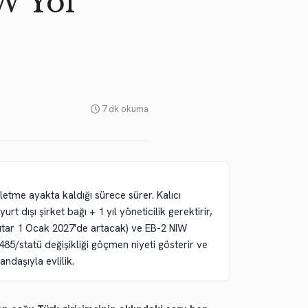
W Yol
7 dk okuma
etme ayakta kaldığı sürece sürer. Kalıcı
t dışı şirket bağı + 1 yıl yöneticilik gerektirir,
tutar 1 Ocak 2027'de artacak) ve EB-2 NIW
85/statü değişikliği göçmen niyeti gösterir ve
ndaşıyla evlilik.