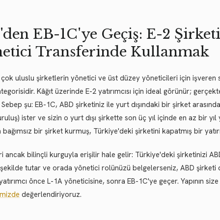
'den EB-1C'ye Geçiş: E-2 Şirket
etici Transferinde Kullanmak
,
çok uluslu şirketlerin yönetici ve üst düzey yöneticileri için işvere
tegorisidir. Kâğıt üzerinde E-2 yatırımcısı için ideal görünür; gerçe
Sebep şu: EB-1C, ABD şirketiniz ile yurt dışındaki bir şirket arasında n
uruluş) ister ve sizin o yurt dışı şirkette son üç yıl içinde en az bir y
n bağımsız bir şirket kurmuş, Türkiye'deki şirketini kapatmış bir yatı
i ancak bilinçli kurguyla erişilir hale gelir: Türkiye'deki şirketinizi A
şekilde tutar ve orada yönetici rolünüzü belgelerseniz, ABD şirketi de 
yatırımcı önce L-1A yöneticisine, sonra EB-1C'ye geçer. Yapının siz
imizde
değerlendiriyoruz.