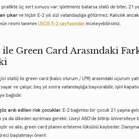
 pratikte üç sert sonucu var: işletmeniz batarsa statü de biter, 21 y
an çıkar
ve hiçbir E-2 yılı sizi vatandaşlığa götürmez. Kalıcılık ancak
nün resmi tanımını
USCIS E-2 sayfasından
inceleyebilirsiniz.
 ile Green Card Arasındaki Fark:
ki
çici statü) ile green card (kalıcı oturum / LPR) arasındaki uçurum yal
 yaşar ve çalışır, beş yıl sonra vatandaşlığa başvurabilir, işini kapa
ye bağlıdır.
göz ardı edilen risk çocuklar.
E-2 bağımlısı bir çocuk 21 yaşına geld
 ya da ülkeden ayrılması gerekir. Liseyi ABD'de bitirip üniversiteye
ştır ve aile, green card planını erteleme lüksünü kaybeder. Danış
süreci başlatmayı önerir.