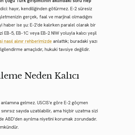
n çoğu Türk girişimcinin aklındaki soru hep
dici: hayır, kendiliğinden götürmez. E-2 süresiz
letmenizin gerçek, faal ve marjinal olmadığını
i haber ise şu: E-2'de kalırken paralel olarak bir
izi EB-5, EB-1C veya EB-2 NIW yoluyla kalıcı yeşil
si nasıl alınır rehberimizde
anlattık; buradaki yazı
lgilendirme amaçlıdır, hukuki tavsiye değildir.
nileme Neden Kalıcı
ğu anlamına gelmez. USCIS'e göre E-2 göçmen
 sınırsız sayıda uzatılabilir, ama hiçbir uzatma sizi
ğinde ABD'den ayrılma niyetini korumak zorundadır.
ümkündür.