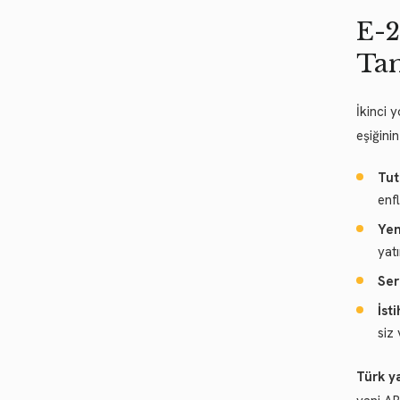
E-2
Ta
İkinci 
eşiğini
Tut
enf
Yeni
yat
Ser
İst
siz 
Türk y