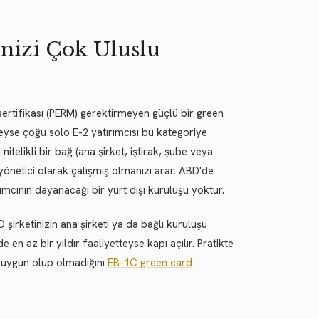
inizi Çok Uluslu
n sertifikası (PERM) gerektirmeyen güçlü bir green
kteyse çoğu solo E-2 yatırımcısı bu kategoriye
itelikli bir bağ (ana şirket, iştirak, şube veya
ıl yönetici olarak çalışmış olmanızı arar. ABD'de
rımcının dayanacağı bir yurt dışı kuruluşu yoktur.
BD şirketinizin ana şirketi ya da bağlı kuruluşu
en az bir yıldır faaliyetteyse kapı açılır. Pratikte
e uygun olup olmadığını
EB-1C green card