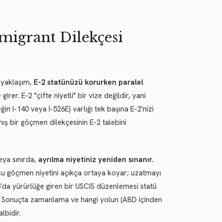
mmigrant Dilekçesi
u yaklaşım,
E-2 statünüzü korurken paralel
rer. E-2 "çifte niyetli" bir vize değildir, yani
in I-140 veya I-526E) varlığı tek başına E-2'nizi
ş bir göçmen dilekçesinin E-2 talebini
veya sınırda,
ayrılma niyetiniz yeniden sınanır.
rusu göçmen niyetini açıkça ortaya koyar; uzatmayı
6'da yürürlüğe giren bir USCIS düzenlemesi statü
rdı. Sonuçta zamanlama ve hangi yolun (ABD içinden
lbidir.