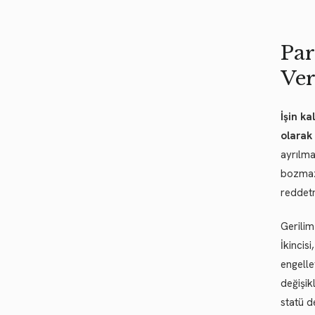
Par
Ve
İşin ka
olarak
ayrılma
bozmaz;
reddet
Gerilim
İkincis
engelle
değişik
statü d