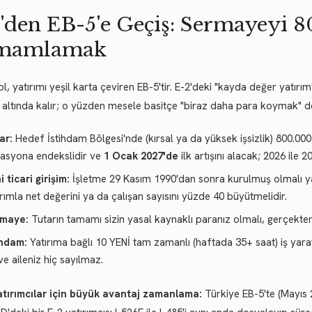
'den EB-5'e Geçiş: Sermayeyi 
mamlamak
yol, yatırımı yeşil karta çeviren EB-5'tir. E-2'deki "kayda değer yatırı
n altında kalır; o yüzden mesele basitçe "biraz daha para koymak" değ
ar:
Hedef İstihdam Bölgesi'nde (kırsal ya da yüksek işsizlik) 800.000
lasyona endekslidir ve
1 Ocak 2027'de
ilk artışını alacak; 2026 ile
 ticari girişim:
İşletme 29 Kasım 1990'dan sonra kurulmuş olmalı ya 
ırımla net değerini ya da çalışan sayısını yüzde 40 büyütmelidir.
maye:
Tutarın tamamı sizin yasal kaynaklı paranız olmalı, gerçekten ri
ihdam:
Yatırıma bağlı 10 YENİ tam zamanlı (haftada 35+ saat) iş yara
ve aileniz hiç sayılmaz.
atırımcılar için büyük avantaj zamanlama:
Türkiye EB-5'te (Mayıs 