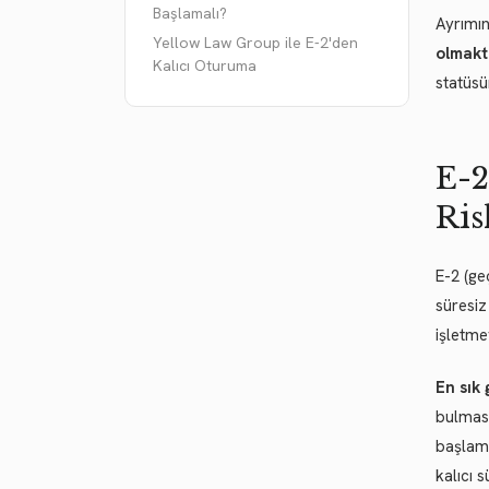
Başlamalı?
Ayrımın
Yellow Law Group ile E-2'den
olmakt
Kalıcı Oturuma
statüsü
E-2
Ris
E-2 (ge
süresiz
işletme
En sık 
bulması
başlamı
kalıcı 