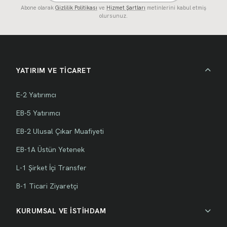
Abone olarak
Gizlilik Politikası
ve
Hizmet Şartları
metinlerini kabul etmiş
olursunuz.
YATIRIM VE TİCARET
E-2 Yatırımcı
EB-5 Yatırımcı
EB-2 Ulusal Çıkar Muafiyeti
EB-1A Üstün Yetenek
L-1 Şirket İçi Transfer
B-1 Ticari Ziyaretçi
KURUMSAL VE İSTİHDAM