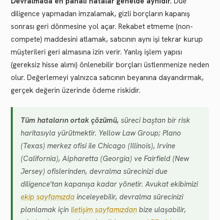
Devralmada en pahalı hatalar genelde aynıdır.
Due
diligence yapmadan imzalamak, gizli borçların kapanış
sonrası geri dönmesine yol açar. Rekabet etmeme (non-
compete) maddesini atlamak, satıcının aynı işi tekrar kurup
müşterileri geri almasına izin verir. Yanlış işlem yapısı
(gereksiz hisse alımı) önlenebilir borçları üstlenmenize neden
olur. Değerlemeyi yalnızca satıcının beyanına dayandırmak,
gerçek değerin üzerinde ödeme riskidir.
Tüm hataların ortak çözümü,
süreci baştan bir risk
haritasıyla yürütmektir. Yellow Law Group; Plano
(Texas) merkez ofisi ile Chicago (Illinois), Irvine
(California), Alpharetta (Georgia) ve Fairfield (New
Jersey) ofislerinden, devralma sürecinizi due
diligence'tan kapanışa kadar yönetir. Avukat ekibimizi
ekip sayfamızda
inceleyebilir, devralma sürecinizi
planlamak için
iletişim sayfamızdan
bize ulaşabilir,