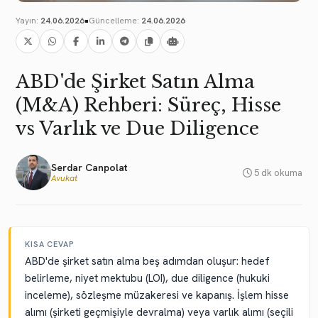
•
Yayın:
24.06.2026
Güncelleme:
24.06.2026
ABD'de Şirket Satın Alma
(M&A) Rehberi: Süreç, Hisse
vs Varlık ve Due Diligence
Serdar Canpolat
5 dk okuma
Avukat
KISA CEVAP
ABD'de şirket satın alma beş adımdan oluşur: hedef
belirleme, niyet mektubu (LOI), due diligence (hukuki
inceleme), sözleşme müzakeresi ve kapanış. İşlem hisse
alımı (şirketi geçmişiyle devralma) veya varlık alımı (seçili