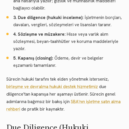
ana hatlarıyla yazılır; gizlilik ve münhasırlık maddeleri
bağlayıcı olabilir.
3. Due diligence (hukuki inceleme):
İşletmenin borçları,
davaları, vergileri, sözleşmeleri ve lisansları taranır.
4. Sözleşme ve müzakere:
Hisse veya varlık alım
sözleşmesi, beyan-taahhütler ve koruma maddeleriyle
yazılır.
5. Kapanış (closing):
Ödeme, devir ve belgeler
eşzamanlı tamamlanır.
Sürecin hukuki tarafını tek elden yönetmek isterseniz,
birleşme ve devralma hukuki destek hizmetimiz
due
diligence'tan kapanışa her aşamayı üstlenir. Sürecin genel
adımlarına bağımsız bir bakış için
SBA'nın işletme satın alma
rehberi
de pratik bir kaynaktır.
Due Diligence (Hukuki