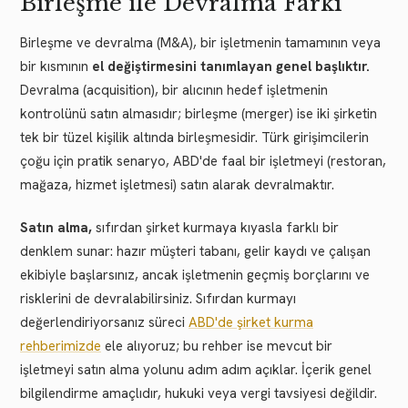
Birleşme ile Devralma Farkı
Birleşme ve devralma (M&A), bir işletmenin tamamının veya
bir kısmının
el değiştirmesini tanımlayan genel başlıktır.
Devralma (acquisition), bir alıcının hedef işletmenin
kontrolünü satın almasıdır; birleşme (merger) ise iki şirketin
tek bir tüzel kişilik altında birleşmesidir. Türk girişimcilerin
çoğu için pratik senaryo, ABD'de faal bir işletmeyi (restoran,
mağaza, hizmet işletmesi) satın alarak devralmaktır.
Satın alma,
sıfırdan şirket kurmaya kıyasla farklı bir
denklem sunar: hazır müşteri tabanı, gelir kaydı ve çalışan
ekibiyle başlarsınız, ancak işletmenin geçmiş borçlarını ve
risklerini de devralabilirsiniz. Sıfırdan kurmayı
değerlendiriyorsanız süreci
ABD'de şirket kurma
rehberimizde
ele alıyoruz; bu rehber ise mevcut bir
işletmeyi satın alma yolunu adım adım açıklar. İçerik genel
bilgilendirme amaçlıdır, hukuki veya vergi tavsiyesi değildir.