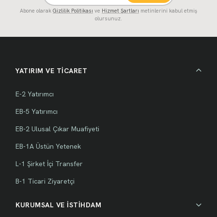
Abone olarak
Gizlilik Politikası
ve
Hizmet Şartları
metinlerini kabul etmiş
olursunuz.
YATIRIM VE TİCARET
E-2 Yatırımcı
EB-5 Yatırımcı
EB-2 Ulusal Çıkar Muafiyeti
EB-1A Üstün Yetenek
L-1 Şirket İçi Transfer
B-1 Ticari Ziyaretçi
KURUMSAL VE İSTİHDAM