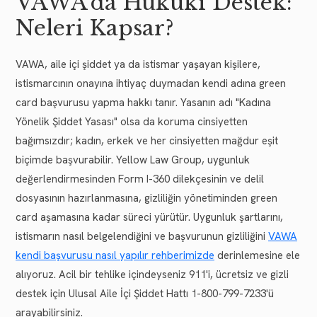
VAWA'da Hukuki Destek:
Neleri Kapsar?
VAWA, aile içi şiddet ya da istismar yaşayan kişilere,
istismarcının onayına ihtiyaç duymadan kendi adına green
card başvurusu yapma hakkı tanır. Yasanın adı "Kadına
Yönelik Şiddet Yasası" olsa da koruma cinsiyetten
bağımsızdır; kadın, erkek ve her cinsiyetten mağdur eşit
biçimde başvurabilir. Yellow Law Group, uygunluk
değerlendirmesinden Form I-360 dilekçesinin ve delil
dosyasının hazırlanmasına, gizliliğin yönetiminden green
card aşamasına kadar süreci yürütür. Uygunluk şartlarını,
istismarın nasıl belgelendiğini ve başvurunun gizliliğini
VAWA
kendi başvurusu nasıl yapılır rehberimizde
derinlemesine ele
alıyoruz. Acil bir tehlike içindeyseniz 911'i, ücretsiz ve gizli
destek için Ulusal Aile İçi Şiddet Hattı 1-800-799-7233'ü
arayabilirsiniz.