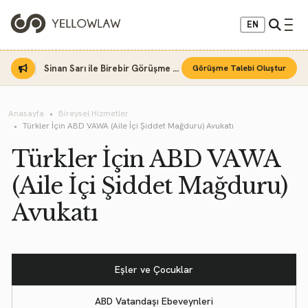
EN
Sinan Sarı ile Birebir Görüşme Fırsatı
Görüşme Talebi Oluştur
Anasayfa
Bireysel Hizmetler
Türkler İçin ABD VAWA (Aile İçi Şiddet Mağduru) Avukatı
Türkler İçin ABD VAWA
(Aile İçi Şiddet Mağduru)
Avukatı
Eşler ve Çocuklar
ABD Vatandaşı Ebeveynleri