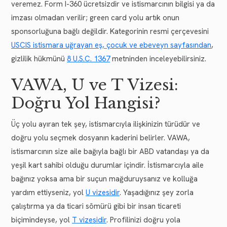
veremez. Form I-360 ücretsizdir ve istismarcının bilgisi ya da
imzası olmadan verilir; green card yolu artık onun
sponsorluğuna bağlı değildir. Kategorinin resmi çerçevesini
USCIS istismara uğrayan eş, çocuk ve ebeveyn sayfasından
,
gizlilik hükmünü
8 U.S.C. 1367
metninden inceleyebilirsiniz.
VAWA, U ve T Vizesi:
Doğru Yol Hangisi?
Üç yolu ayıran tek şey, istismarcıyla ilişkinizin türüdür ve
doğru yolu seçmek dosyanın kaderini belirler. VAWA,
istismarcının size aile bağıyla bağlı bir ABD vatandaşı ya da
yeşil kart sahibi olduğu durumlar içindir. İstismarcıyla aile
bağınız yoksa ama bir suçun mağduruysanız ve kolluğa
yardım ettiyseniz, yol
U vizesidir
. Yaşadığınız şey zorla
çalıştırma ya da ticari sömürü gibi bir insan ticareti
biçimindeyse, yol
T vizesidir
. Profilinizi doğru yola