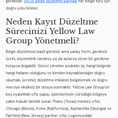
gereklidir.
USCIS belge düzeltme kaynağı
her belge türü için
doğru yolu listeler.
Neden Kayıt Düzeltme
Sürecinizi Yellow Law
Group Yönetmeli?
Belge düzeltmesi basit görünür ama yanlış form, gereksiz
ücret, biyometrik randevu ya da aylarca süren bir gecikme
kolayca doğabilir. Süreci yöneten avukatın işi, hangi belgede
hangi hatanın olduğunu ve kimden kaynaklandığını doğru
okumak, ücretsiz düzeltme imkânını belgelemek ve doğru
merciye eksiksiz bir dosya sunmaktır. Yellow Law Group'un
beş eyaletteki ofis yapısı, işlemlerinizin yürüdüğü bölgeye
yakın hukuki destek sunar: Plano (Texas) merkez ofisi,
Chicago (Illinois), Irvine (Kaliforniya), Alpharetta (Georgia) ve
Fairfield (New Jersey) partner ofisi. Logomuzdaki