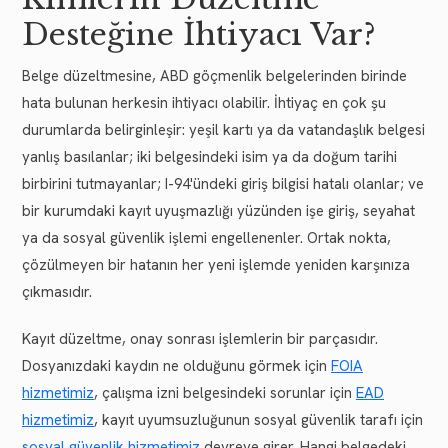
Desteğine İhtiyacı Var?
Belge düzeltmesine, ABD göçmenlik belgelerinden birinde
hata bulunan herkesin ihtiyacı olabilir. İhtiyaç en çok şu
durumlarda belirginleşir: yeşil kartı ya da vatandaşlık belgesi
yanlış basılanlar; iki belgesindeki isim ya da doğum tarihi
birbirini tutmayanlar; I-94'ündeki giriş bilgisi hatalı olanlar; ve
bir kurumdaki kayıt uyuşmazlığı yüzünden işe giriş, seyahat
ya da sosyal güvenlik işlemi engellenenler. Ortak nokta,
çözülmeyen bir hatanın her yeni işlemde yeniden karşınıza
çıkmasıdır.
Kayıt düzeltme, onay sonrası işlemlerin bir parçasıdır.
Dosyanızdaki kaydın ne olduğunu görmek için
FOIA
hizmetimiz
, çalışma izni belgesindeki sorunlar için
EAD
hizmetimiz
, kayıt uyumsuzluğunun sosyal güvenlik tarafı için
sosyal güvenlik hizmetimiz
devreye girer. Hangi belgedeki