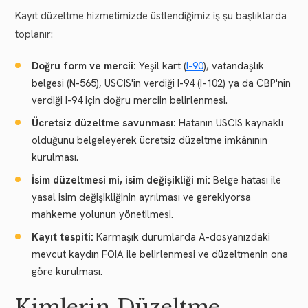
Kayıt düzeltme hizmetimizde üstlendiğimiz iş şu başlıklarda
toplanır:
Doğru form ve mercii:
Yeşil kart (
I-90
), vatandaşlık
belgesi (N-565), USCIS'in verdiği I-94 (I-102) ya da CBP'nin
verdiği I-94 için doğru merciin belirlenmesi.
Ücretsiz düzeltme savunması:
Hatanın USCIS kaynaklı
olduğunu belgeleyerek ücretsiz düzeltme imkânının
kurulması.
İsim düzeltmesi mi, isim değişikliği mi:
Belge hatası ile
yasal isim değişikliğinin ayrılması ve gerekiyorsa
mahkeme yolunun yönetilmesi.
Kayıt tespiti:
Karmaşık durumlarda A-dosyanızdaki
mevcut kaydın FOIA ile belirlenmesi ve düzeltmenin ona
göre kurulması.
Kimlerin Düzeltme