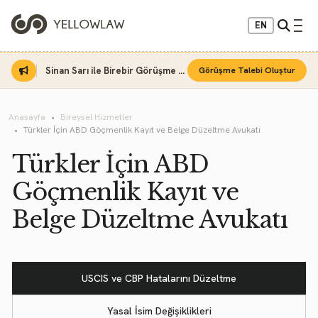
EN
Sinan Sarı ile Birebir Görüşme Fırsatı
Görüşme Talebi Oluştur
Anasayfa
Bireysel Hizmetler
Türkler İçin ABD Göçmenlik Kayıt ve Belge Düzeltme Avukatı
Türkler İçin ABD
Göçmenlik Kayıt ve
Belge Düzeltme Avukatı
USCIS ve CBP Hatalarını Düzeltme
Yasal İsim Değişiklikleri