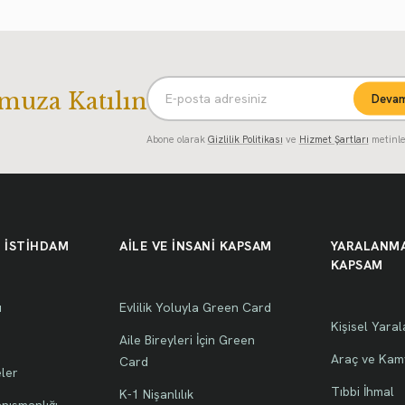
muza Katılın
Devam
Abone olarak
Gizlilik Politikası
ve
Hizmet Şartları
metinle
 İSTİHDAM
AİLE VE İNSANİ KAPSAM
YARALANMA
KAPSAM
u
Evlilik Yoluyla Green Card
Kişisel Yara
Aile Bireyleri İçin Green
Araç ve Kam
Card
eler
Tıbbi İhmal
K-1 Nişanlılık