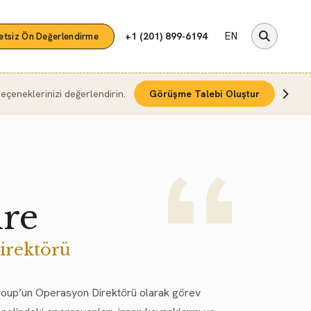
EN
+1 (201) 899-6194
etsiz Ön Değerlendirme
çeneklerinizi değerlendirin.
Görüşme Talebi Oluştur
re
irektörü
roup’un Operasyon Direktörü olarak görev