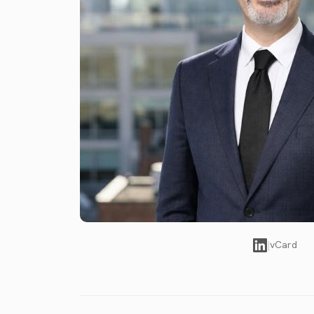
|
vCard