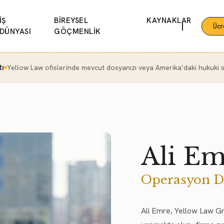
İŞ
BİREYSEL
KAYNAKLAR
|
Ücr
DÜNYASI
GÖÇMENLİK
tı
Yellow Law ofislerinde mevcut dosyanızı veya Amerika’daki hukuki se
Ali Em
Operasyon D
Ali Emre, Yellow Law G