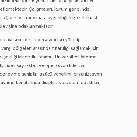
elindeki operasyonları, insan kaynaklarını ve
etlemektedir. Çalışmaları, kurum genelinde
n sağlanması, mevzuata uygunluğun gözetilmesi
işleyişine odaklanmaktadır.
ındaki sınır ötesi operasyonları yönetip
argı bölgeleri arasında tutarlılığı sağlamak için
işbirliği içindedir. İstanbul Üniversitesi İşletme
i, insan kaynakları ve operasyon liderliği
 deneyime sahiptir. İşgücü yönetimi, organizasyon
büyüme konularında disiplinli ve sistem odaklı bir