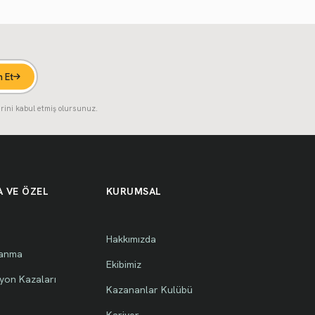
 Et
rini kabul etmiş olursunuz.
 VE ÖZEL
KURUMSAL
Hakkımızda
lanma
Ekibimiz
yon Kazaları
Kazananlar Kulübü